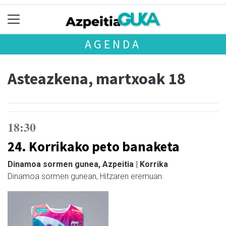
AGENDA
Asteazkena, martxoak 18
18:30
24. Korrikako peto banaketa
Dinamoa sormen gunea, Azpeitia | Korrika
Dinamoa sormen gunean, Hitzaren eremuan.