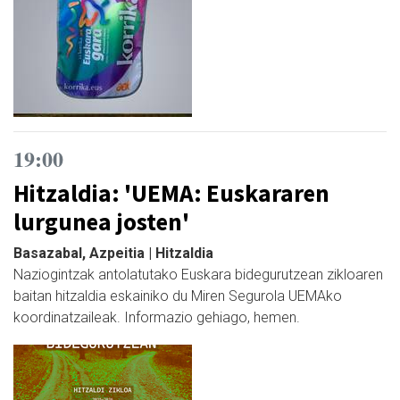
19:00
Hitzaldia: 'UEMA: Euskararen
lurgunea josten'
Basazabal, Azpeitia | Hitzaldia
Naziogintzak antolatutako Euskara bidegurutzean zikloaren
baitan hitzaldia eskainiko du Miren Segurola UEMAko
koordinatzaileak. Informazio gehiago, hemen.