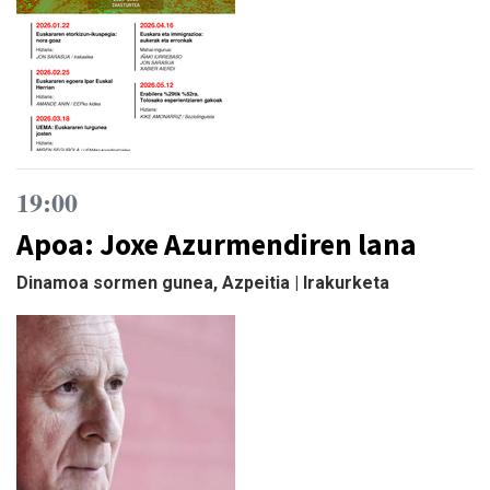
19:00
Apoa: Joxe Azurmendiren lana
Dinamoa sormen gunea, Azpeitia | Irakurketa