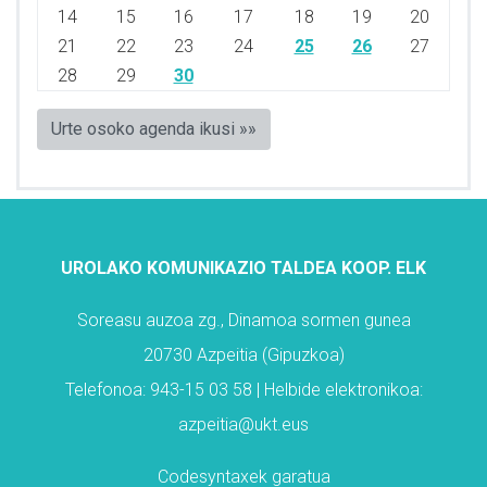
14
15
16
17
18
19
20
21
22
23
24
25
26
27
28
29
30
Urte osoko agenda ikusi »»
UROLAKO KOMUNIKAZIO TALDEA KOOP. ELK
Soreasu auzoa zg., Dinamoa sormen gunea
20730 Azpeitia (Gipuzkoa)
Telefonoa: 943-15 03 58 | Helbide elektronikoa:
azpeitia@ukt.eus
Codesyntaxek garatua