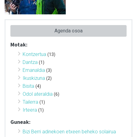
Agenda osoa
Motak:
Kontzertua
(13)
Dantza
(1)
Emanaldia
(3)
Ikuskizuna
(2)
Bisita
(4)
Odol ateraldia
(6)
Tailerra
(1)
Irteera
(1)
Guneak:
Bizi Berri adinekoen etxeen beheko solairua