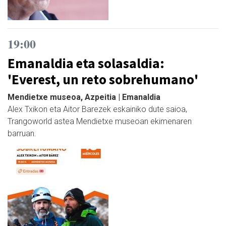
19:00
Emanaldia eta solasaldia:
'Everest, un reto sobrehumano'
Mendietxe museoa, Azpeitia | Emanaldia
Alex Txikon eta Aitor Barezek eskainiko dute saioa,
Trangoworld astea Mendietxe museoan ekimenaren
barruan.