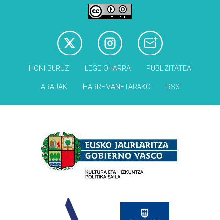
HONI BURUZ
LEGE OHARRA
PUBLIZITATEA
ARAUAK
HARREMANETARAKO
RSS
Babesleak