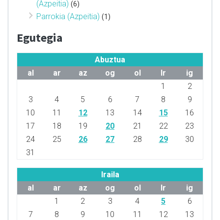
(Azpeitia)
(6)
Parrokia (Azpeitia)
(1)
Egutegia
Abuztua
al
ar
az
og
ol
lr
ig
1
2
3
4
5
6
7
8
9
10
11
12
13
14
15
16
17
18
19
20
21
22
23
24
25
26
27
28
29
30
31
Iraila
al
ar
az
og
ol
lr
ig
1
2
3
4
5
6
7
8
9
10
11
12
13