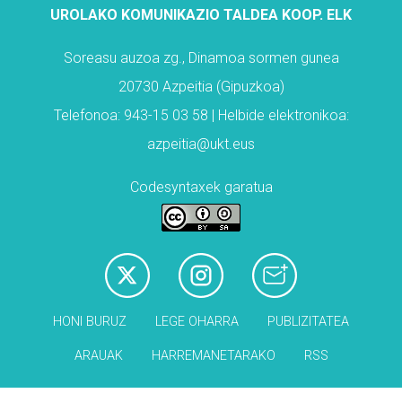
UROLAKO KOMUNIKAZIO TALDEA KOOP. ELK
Soreasu auzoa zg., Dinamoa sormen gunea
20730 Azpeitia (Gipuzkoa)
Telefonoa: 943-15 03 58 | Helbide elektronikoa:
azpeitia@ukt.eus
Codesyntaxek garatua
HONI BURUZ
LEGE OHARRA
PUBLIZITATEA
ARAUAK
HARREMANETARAKO
RSS