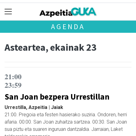
AGENDA
Asteartea, ekainak 23
21:00
23:59
San Joan bezpera Urrestillan
Urrestilla, Azpeitia | Jaiak
21:00. Pregoia eta festen hasierako suziria. Ondoren, herri
afaria. 00:00. San Joan zuhaitza sartzea. 00:30. San Joan
sua piztu eta suaren inguruan dantzaldia. Jarraian, Laket