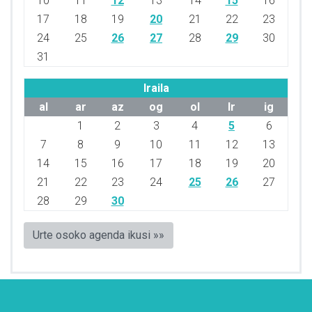
10
11
12
13
14
15
16
17
18
19
20
21
22
23
24
25
26
27
28
29
30
31
Iraila
al
ar
az
og
ol
lr
ig
1
2
3
4
5
6
7
8
9
10
11
12
13
14
15
16
17
18
19
20
21
22
23
24
25
26
27
28
29
30
Urte osoko agenda ikusi »»