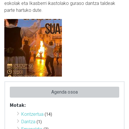
eskolak eta Ikasberri ikastolako guraso dantza taldeak
parte hartuko dute.
Agenda osoa
Motak:
Kontzertua
(14)
Dantza
(1)