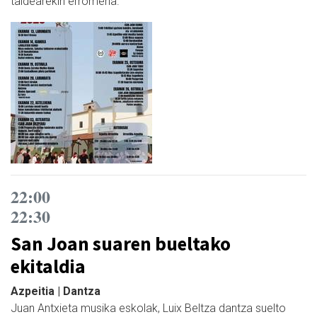
taldearekin erromeria.
22:00
22:30
San Joan suaren bueltako
ekitaldia
Azpeitia | Dantza
Juan Antxieta musika eskolak, Luix Beltza dantza suelto