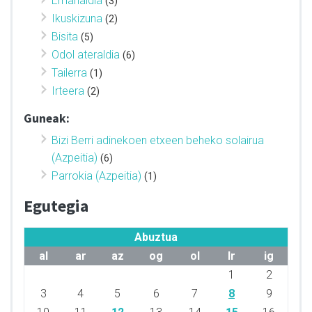
Emanaldia
(3)
Ikuskizuna
(2)
Bisita
(5)
Odol ateraldia
(6)
Tailerra
(1)
Irteera
(2)
Guneak:
Bizi Berri adinekoen etxeen beheko solairua
(Azpeitia)
(6)
Parrokia (Azpeitia)
(1)
Egutegia
Abuztua
al
ar
az
og
ol
lr
ig
1
2
3
4
5
6
7
8
9