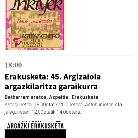
18:00
Erakusketa: 45. Argizaiola
argazkilaritza garaikurra
Betharram aretoa, Azpeitia | Erakusketa
Astegunetan, 18:00etatik 20:00etara. Asteburuetan eta
jaiegunetan, 12:00etatik 14:00etara.