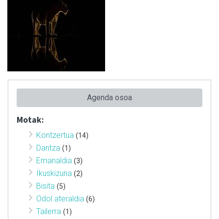
Agenda osoa
Motak:
Kontzertua
(14)
Dantza
(1)
Emanaldia
(3)
Ikuskizuna
(2)
Bisita
(5)
Odol ateraldia
(6)
Tailerra
(1)