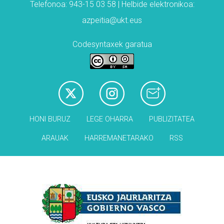
Telefonoa: 943-15 03 58 | Helbide elektronikoa:
azpeitia@ukt.eus
Codesyntaxek garatua
HONI BURUZ
LEGE OHARRA
PUBLIZITATEA
ARAUAK
HARREMANETARAKO
RSS
Babesleak