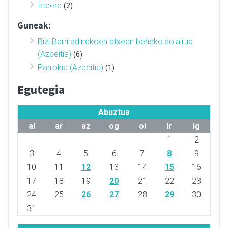
Irteera
(2)
Guneak:
Bizi Berri adinekoen etxeen beheko solairua
(Azpeitia)
(6)
Parrokia (Azpeitia)
(1)
Egutegia
Abuztua
al
ar
az
og
ol
lr
ig
1
2
3
4
5
6
7
8
9
10
11
12
13
14
15
16
17
18
19
20
21
22
23
24
25
26
27
28
29
30
31