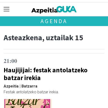
AGENDA
Asteazkena, uztailak 15
21:00
Haujijijai: festak antolatzeko
batzar irekia
Azpeitia | Batzarra
Festak antolatzeko batzar irekia.