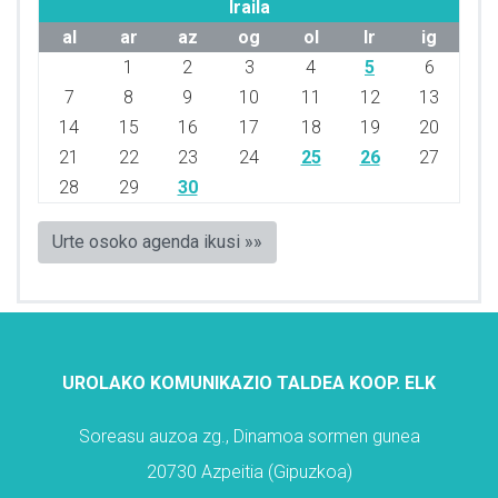
Iraila
al
ar
az
og
ol
lr
ig
1
2
3
4
5
6
7
8
9
10
11
12
13
14
15
16
17
18
19
20
21
22
23
24
25
26
27
28
29
30
Urte osoko agenda ikusi »»
UROLAKO KOMUNIKAZIO TALDEA KOOP. ELK
Soreasu auzoa zg., Dinamoa sormen gunea
20730 Azpeitia (Gipuzkoa)