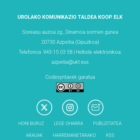
UROLAKO KOMUNIKAZIO TALDEA KOOP. ELK
Soreasu auzoa zg., Dinamoa sormen gunea
20730 Azpeitia (Gipuzkoa)
Telefonoa: 943-15 03 58 | Helbide elektronikoa:
azpeitia@ukt.eus
Codesyntaxek garatua
HONI BURUZ
LEGE OHARRA
PUBLIZITATEA
ARAUAK
HARREMANETARAKO
RSS