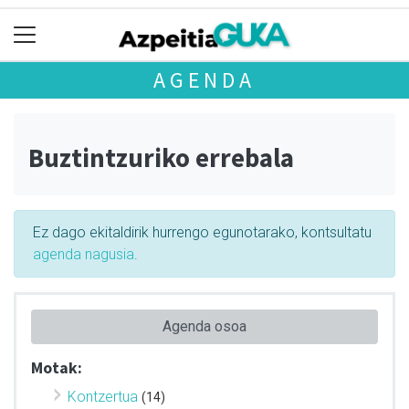
AGENDA
Buztintzuriko errebala
Ez dago ekitaldirik hurrengo egunotarako, kontsultatu
agenda nagusia
.
Agenda osoa
Motak:
Kontzertua
(14)