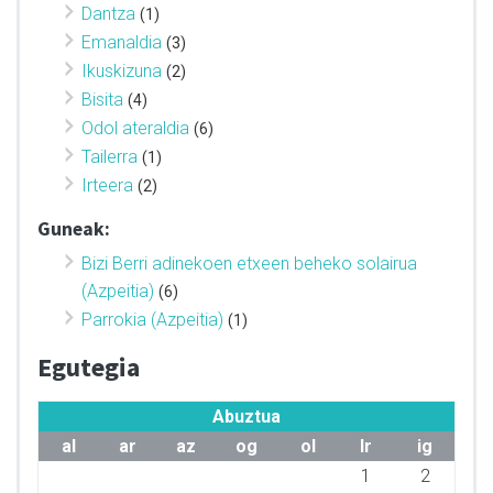
Dantza
(1)
Emanaldia
(3)
Ikuskizuna
(2)
Bisita
(4)
Odol ateraldia
(6)
Tailerra
(1)
Irteera
(2)
Guneak:
Bizi Berri adinekoen etxeen beheko solairua
(Azpeitia)
(6)
Parrokia (Azpeitia)
(1)
Egutegia
Abuztua
al
ar
az
og
ol
lr
ig
1
2