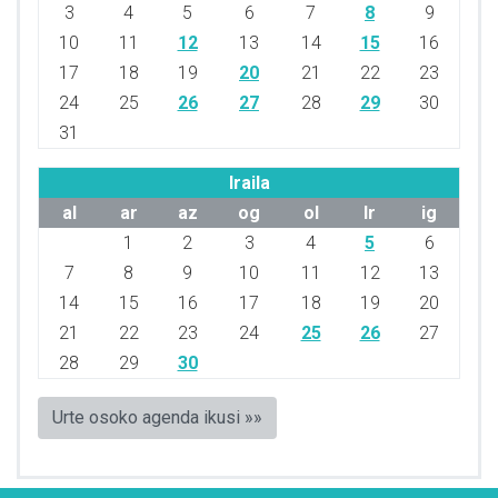
3
4
5
6
7
8
9
10
11
12
13
14
15
16
17
18
19
20
21
22
23
24
25
26
27
28
29
30
31
Iraila
al
ar
az
og
ol
lr
ig
1
2
3
4
5
6
7
8
9
10
11
12
13
14
15
16
17
18
19
20
21
22
23
24
25
26
27
28
29
30
Urte osoko agenda ikusi »»