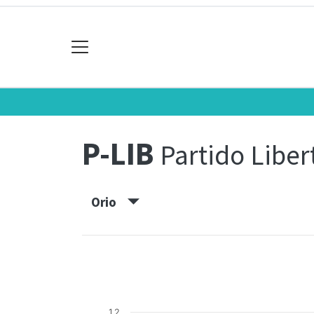
P-LIB
Partido Liber
Orio
1.2