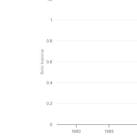
1
0.8
Boto kopurua
0.6
0.4
0.2
0
1980
1985