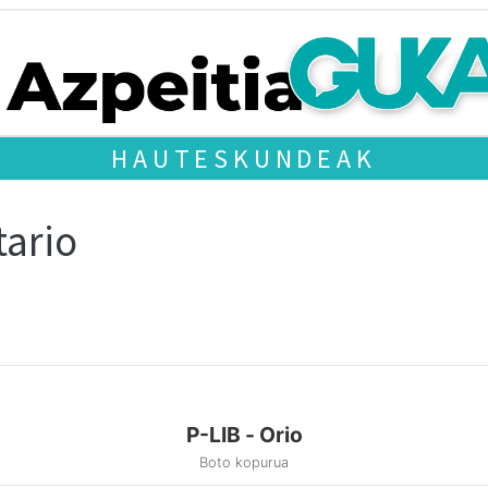
HAUTESKUNDEAK
tario
P-LIB - Orio
Boto kopurua