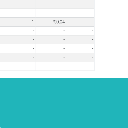
-
-
-
-
-
-
1
%0,04
-
-
-
-
-
-
-
-
-
-
-
-
-
-
-
-
s