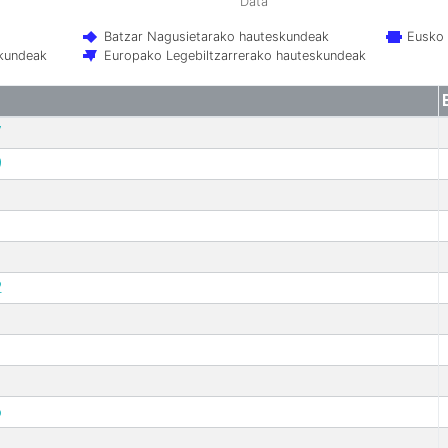
Data
Batzar Nagusietarako hauteskundeak
Eusko 
skundeak
Europako Legebiltzarrerako hauteskundeak
7
9
2
6