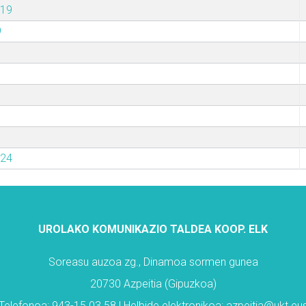
019
9
024
UROLAKO KOMUNIKAZIO TALDEA KOOP. ELK
Soreasu auzoa zg., Dinamoa sormen gunea
20730 Azpeitia (Gipuzkoa)
Telefonoa: 943-15 03 58 | Helbide elektronikoa: azpeitia@ukt.eu