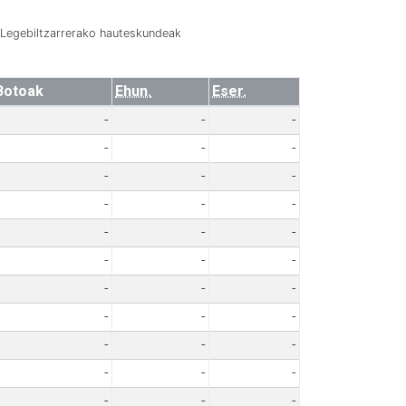
Legebiltzarrerako hauteskundeak
Botoak
Ehun.
Eser.
-
-
-
-
-
-
-
-
-
-
-
-
-
-
-
-
-
-
-
-
-
-
-
-
-
-
-
-
-
-
-
-
-