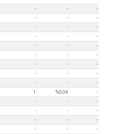
-
-
-
-
-
-
-
-
-
-
-
-
-
-
-
-
-
-
-
-
-
-
-
-
-
-
-
1
%0,04
-
-
-
-
-
-
-
-
-
-
-
-
-