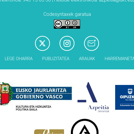
Codesyntaxek garatua
LEGE OHARRA
PUBLIZITATEA
ARAUAK
HARREMANET
Babesleak