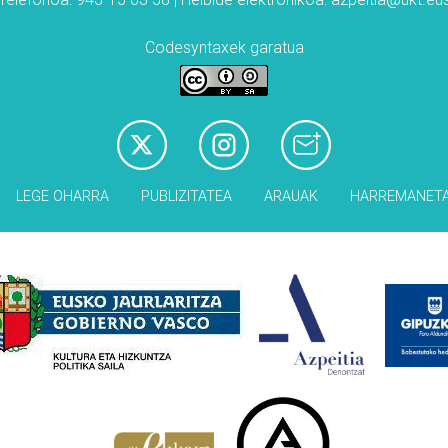
Codesyntaxek garatua
LEGE OHARRA
PUBLIZITATEA
ARAUAK
HARREMANET
Babesleak