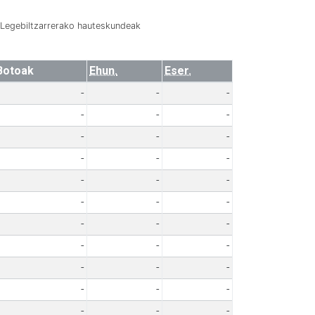
Legebiltzarrerako hauteskundeak
Botoak
Ehun.
Eser.
-
-
-
-
-
-
-
-
-
-
-
-
-
-
-
-
-
-
-
-
-
-
-
-
-
-
-
-
-
-
-
-
-