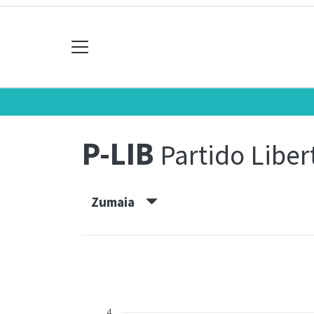
P-LIB
Partido Liber
Zumaia
4