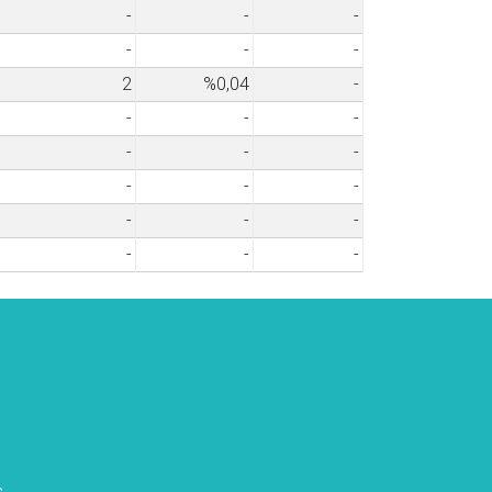
-
-
-
-
-
-
2
%0,04
-
-
-
-
-
-
-
-
-
-
-
-
-
-
-
-
s