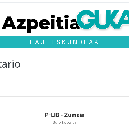
HAUTESKUNDEAK
tario
P-LIB - Zumaia
Boto kopurua