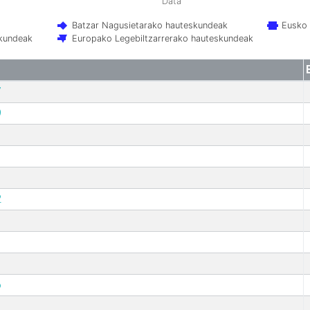
Data
Batzar Nagusietarako hauteskundeak
Eusko 
skundeak
Europako Legebiltzarrerako hauteskundeak
7
9
2
6