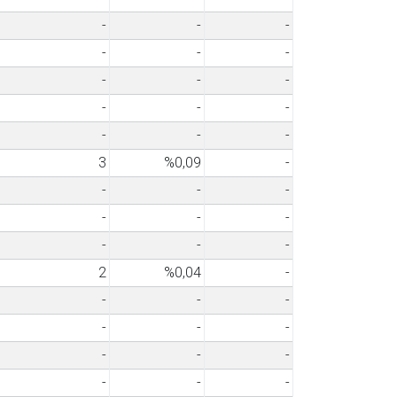
-
-
-
-
-
-
-
-
-
-
-
-
-
-
-
3
%0,09
-
-
-
-
-
-
-
-
-
-
2
%0,04
-
-
-
-
-
-
-
-
-
-
-
-
-