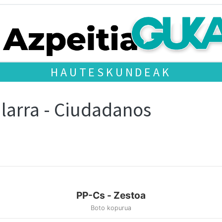
HAUTESKUNDEAK
larra - Ciudadanos
PP-Cs - Zestoa
Boto kopurua