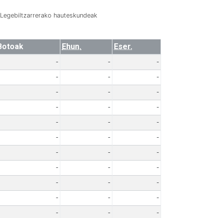
Legebiltzarrerako hauteskundeak
Botoak
Ehun.
Eser.
-
-
-
-
-
-
-
-
-
-
-
-
-
-
-
-
-
-
-
-
-
-
-
-
-
-
-
-
-
-
-
-
-