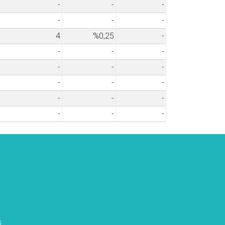
-
-
-
-
-
-
4
%0,25
-
-
-
-
-
-
-
-
-
-
-
-
-
-
-
-
s