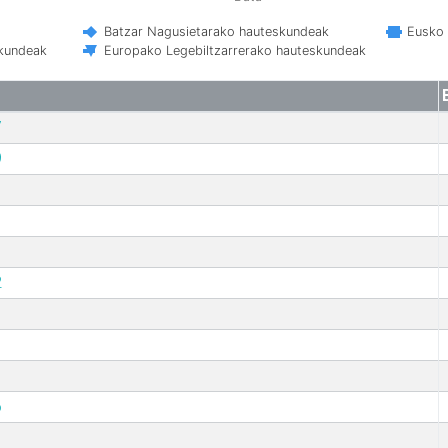
Batzar Nagusietarako hauteskundeak
Eusko 
skundeak
Europako Legebiltzarrerako hauteskundeak
7
9
2
6