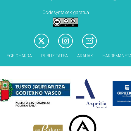
Codesyntaxek garatua
LEGE OHARRA
PUBLIZITATEA
ARAUAK
HARREMANET
Babesleak