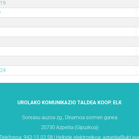
019
9
024
UROLAKO KOMUNIKAZIO TALDEA KOOP. ELK
Soreasu auzoa zg., Dinamoa sormen gunea
20730 Azpeitia (Gipuzkoa)
Telefonoa: 943-15 03 58 | Helbide elektronikoa: azpeitia@ukt.eu