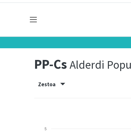
PP-Cs
Alderdi Popu
Zestoa
5