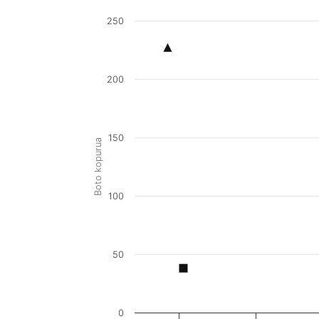
250
200
150
Boto kopurua
100
50
0