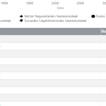
1990
1995
2000
2005
20
Data
Batzar Nagusietarako hauteskundeak
Eusko 
skundeak
Europako Legebiltzarrerako hauteskundeak
Bo
7
9
2
6