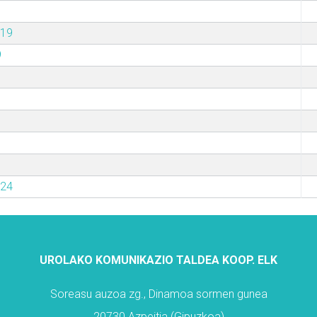
019
9
024
UROLAKO KOMUNIKAZIO TALDEA KOOP. ELK
Soreasu auzoa zg., Dinamoa sormen gunea
20730 Azpeitia (Gipuzkoa)