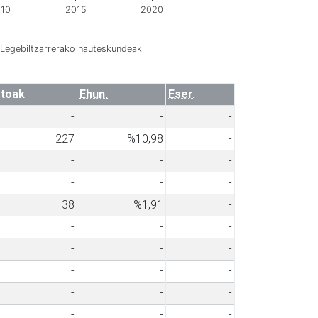
10
2015
2020
Legebiltzarrerako hauteskundeak
toak
Ehun.
Eser.
-
-
-
227
%10,98
-
-
-
-
-
-
-
38
%1,91
-
-
-
-
-
-
-
-
-
-
-
-
-
-
-
-