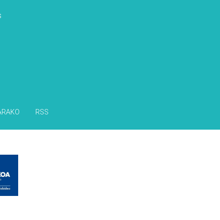
s
ARAKO
RSS