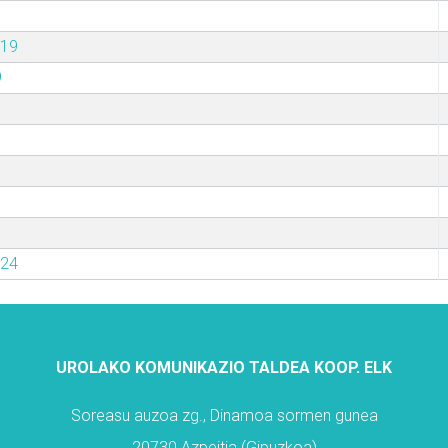
019
9
024
UROLAKO KOMUNIKAZIO TALDEA KOOP. ELK
Soreasu auzoa zg., Dinamoa sormen gunea
20730 Azpeitia (Gipuzkoa)