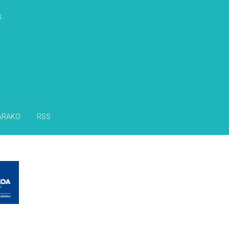
s
ARAKO
RSS