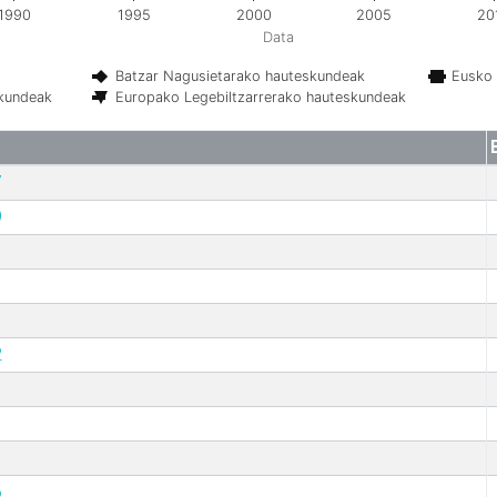
1990
1995
2000
2005
20
Data
Batzar Nagusietarako hauteskundeak
Eusko 
skundeak
Europako Legebiltzarrerako hauteskundeak
7
9
2
6