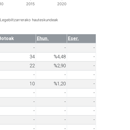
10
2015
2020
Legebiltzarrerako hauteskundeak
Botoak
Ehun.
Eser.
-
-
-
34
%4,48
-
22
%2,90
-
-
-
-
10
%1,20
-
-
-
-
-
-
-
-
-
-
-
-
-
-
-
-