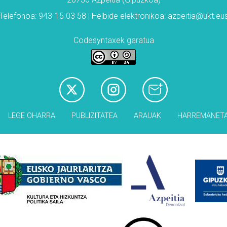
Telefonoa: 943-15 03 58 | Helbide elektronikoa: azpeitia@ukt.eu
Codesyntaxek garatua
LEGE OHARRA
PUBLIZITATEA
ARAUAK
HARREMANET
Babesleak