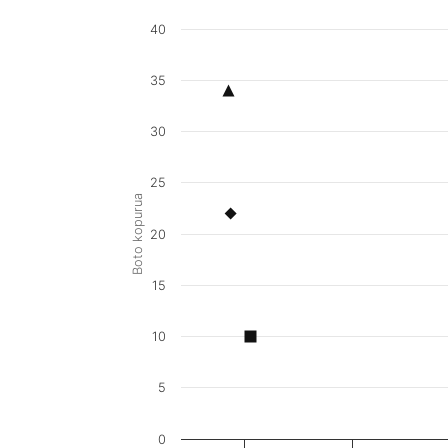
40
35
30
25
Boto kopurua
20
15
10
5
0