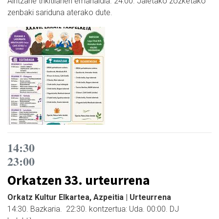
Aintzane trikitilarien emanaldia. 24:00. Jaietako zozketako
zenbaki sariduna aterako dute.
14:30
23:00
Orkatzen 33. urteurrena
Orkatz Kultur Elkartea, Azpeitia | Urteurrena
14:30. Bazkaria. 22:30. kontzertua: Uda. 00:00. DJ