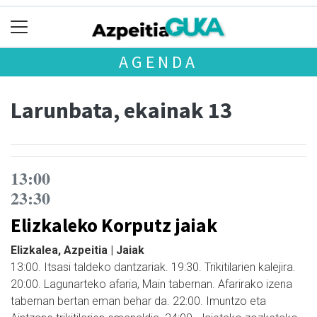
AGENDA
Larunbata, ekainak 13
13:00
23:30
Elizkaleko Korputz jaiak
Elizkalea, Azpeitia | Jaiak
13:00. Itsasi taldeko dantzariak. 19:30. Trikitilarien kalejira.
20:00. Lagunarteko afaria, Main tabernan. Afarirako izena
tabernan bertan eman behar da. 22:00. Imuntzo eta