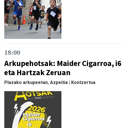
18:00
Arkupehotsak: Maider Cigarroa, i6
eta Hartzak Zeruan
Plazako arkupeetan, Azpeitia | Kontzertua