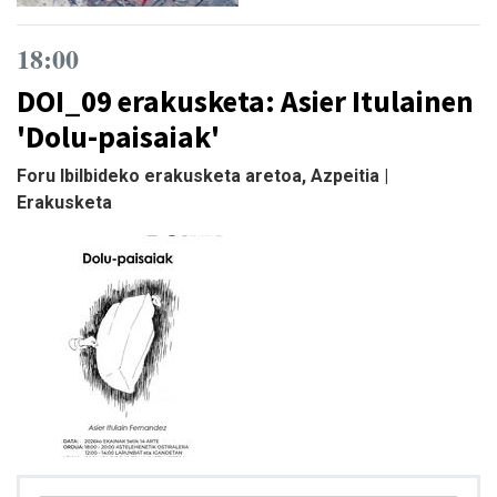
18:00
DOI_09 erakusketa: Asier Itulainen
'Dolu-paisaiak'
Foru Ibilbideko erakusketa aretoa, Azpeitia |
Erakusketa