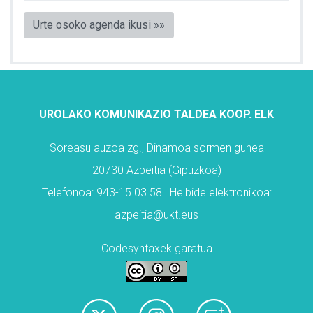
Urte osoko agenda ikusi »»
UROLAKO KOMUNIKAZIO TALDEA KOOP. ELK
Soreasu auzoa zg., Dinamoa sormen gunea
20730 Azpeitia (Gipuzkoa)
Telefonoa: 943-15 03 58 | Helbide elektronikoa:
azpeitia@ukt.eus
Codesyntaxek garatua