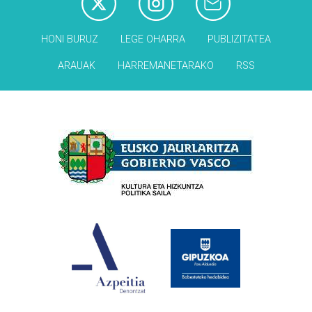
HONI BURUZ
LEGE OHARRA
PUBLIZITATEA
ARAUAK
HARREMANETARAKO
RSS
Babesleak