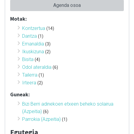
Agenda osoa
Motak:
Kontzertua
(14)
Dantza
(1)
Emanaldia
(3)
Ikuskizuna
(2)
Bisita
(4)
Odol ateraldia
(6)
Tailerra
(1)
Irteera
(2)
Guneak:
Bizi Berri adinekoen etxeen beheko solairua
(Azpeitia)
(6)
Parrokia (Azpeitia)
(1)
Egutegia