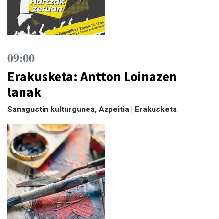
09:00
Erakusketa: Antton Loinazen
lanak
Sanagustin kulturgunea, Azpeitia | Erakusketa