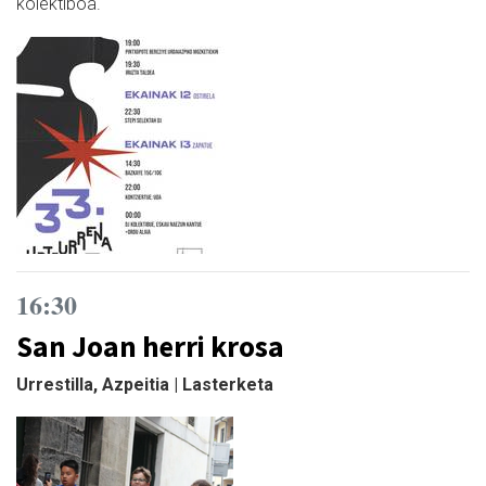
kolektiboa.
16:30
San Joan herri krosa
Urrestilla, Azpeitia | Lasterketa