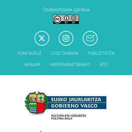
Codesyntaxek garatua
HONI BURUZ
LEGE OHARRA
PUBLIZITATEA
ARAUAK
HARREMANETARAKO
RSS
Babesleak