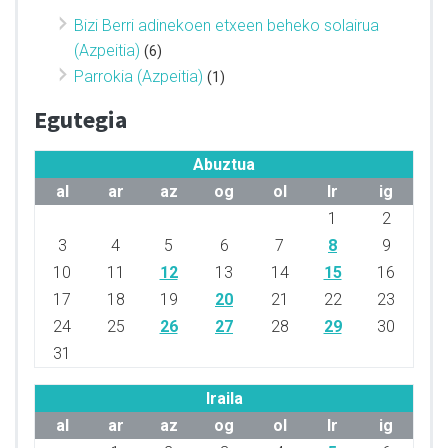
Bizi Berri adinekoen etxeen beheko solairua
(Azpeitia)
(6)
Parrokia (Azpeitia)
(1)
Egutegia
Abuztua
al
ar
az
og
ol
lr
ig
1
2
3
4
5
6
7
8
9
10
11
12
13
14
15
16
17
18
19
20
21
22
23
24
25
26
27
28
29
30
31
Iraila
al
ar
az
og
ol
lr
ig