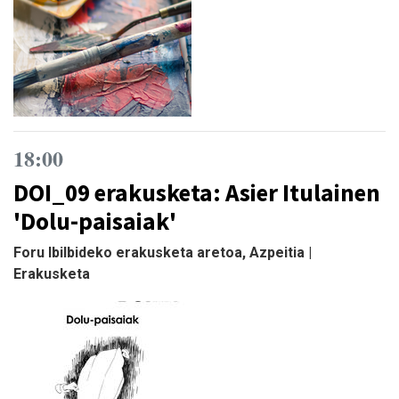
18:00
DOI_09 erakusketa: Asier Itulainen
'Dolu-paisaiak'
Foru Ibilbideko erakusketa aretoa, Azpeitia |
Erakusketa