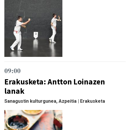
09:00
Erakusketa: Antton Loinazen
lanak
Sanagustin kulturgunea, Azpeitia | Erakusketa