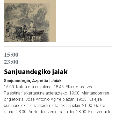
15:00
23:00
Sanjuandegiko jaiak
Sanjuandegin, Azpeitia | Jaiak
15:00. Kafea eta auzolana. 18:45. Elkarretaratzea
Palestinari elkartasuna adierazteko. 19:00. Mantangorriren
ongietorria, Jose Antonio Agirre plazan. 19:05. Kalejira
buruhandiekin, erraldoiekin eta trikitilariekin. 21:00. Gazte
afaria. 23:00. Areto dantzen emanaldia. 23:00. Kontzertuak