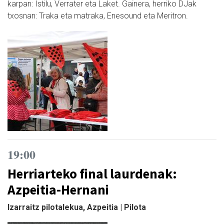
karpan: Istilu, Verrater eta Laket. Gainera, herriko DJak
txosnan: Traka eta matraka, Enesound eta Meritron.
19:00
Herriarteko final laurdenak:
Azpeitia-Hernani
Izarraitz pilotalekua, Azpeitia | Pilota