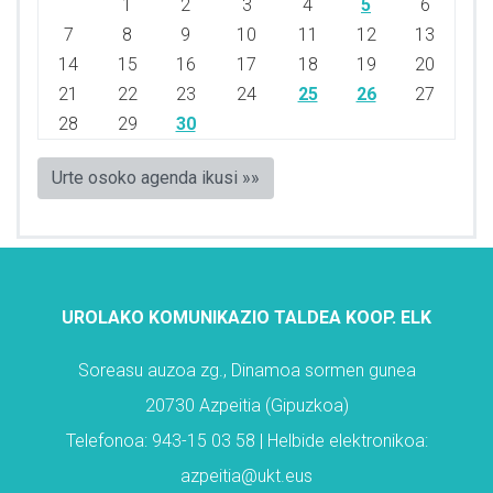
1
2
3
4
5
6
7
8
9
10
11
12
13
14
15
16
17
18
19
20
21
22
23
24
25
26
27
28
29
30
Urte osoko agenda ikusi »»
UROLAKO KOMUNIKAZIO TALDEA KOOP. ELK
Soreasu auzoa zg., Dinamoa sormen gunea
20730 Azpeitia (Gipuzkoa)
Telefonoa: 943-15 03 58 | Helbide elektronikoa:
azpeitia@ukt.eus