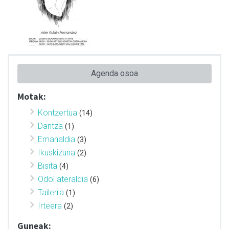
Agenda osoa
Motak:
Kontzertua
(14)
Dantza
(1)
Emanaldia
(3)
Ikuskizuna
(2)
Bisita
(4)
Odol ateraldia
(6)
Tailerra
(1)
Irteera
(2)
Guneak: