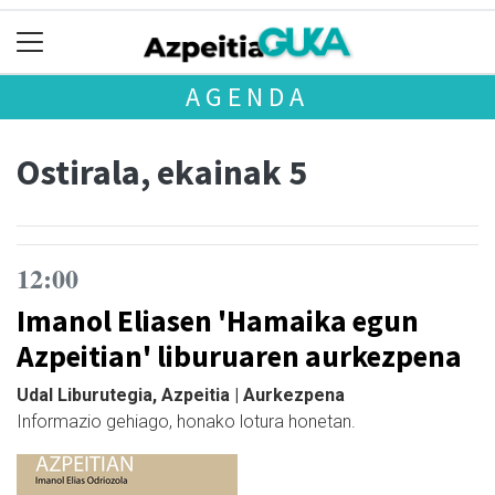
AGENDA
Ostirala, ekainak 5
12:00
Imanol Eliasen 'Hamaika egun
Azpeitian' liburuaren aurkezpena
Udal Liburutegia, Azpeitia | Aurkezpena
Informazio gehiago, honako lotura honetan.