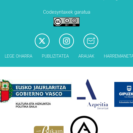
Codesyntaxek garatua
LEGE OHARRA
PUBLIZITATEA
ARAUAK
HARREMANET
Babesleak