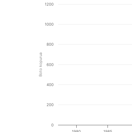
1200
1000
800
Boto kopurua
600
400
200
0
1980
1985