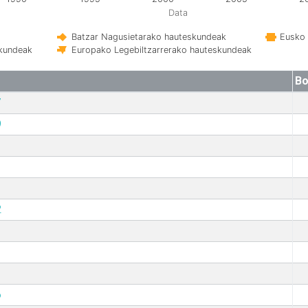
Data
Batzar Nagusietarako hauteskundeak
Eusko 
skundeak
Europako Legebiltzarrerako hauteskundeak
Bo
7
9
2
6