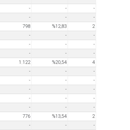
-
-
-
-
-
-
798
%12,83
2
-
-
-
-
-
-
-
-
-
1.122
%20,54
4
-
-
-
-
-
-
-
-
-
-
-
-
-
-
-
776
%13,54
2
-
-
-