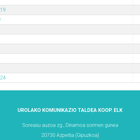
019
9
024
UROLAKO KOMUNIKAZIO TALDEA KOOP. ELK
Soreasu auzoa zg., Dinamoa sormen gunea
20730 Azpeitia (Gipuzkoa)