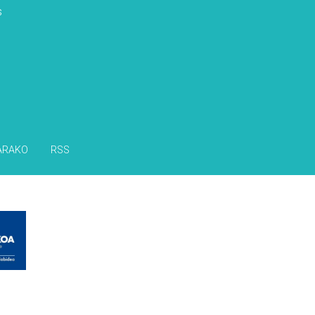
s
ARAKO
RSS