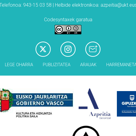
Telefonoa: 943-15 03 58 | Helbide elektronikoa: azpeitia@ukt.eu
Codesyntaxek garatua
LEGE OHARRA
PUBLIZITATEA
ARAUAK
HARREMANET
Babesleak