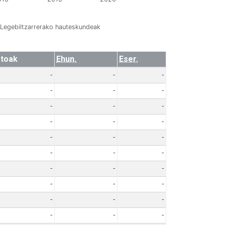
Legebiltzarrerako hauteskundeak
toak
Ehun.
Eser.
-
-
-
-
-
-
-
-
-
-
-
-
-
-
-
-
-
-
-
-
-
-
-
-
-
-
-
-
-
-