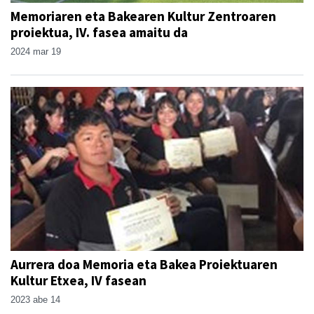
Memoriaren eta Bakearen Kultur Zentroaren
proiektua, IV. fasea amaitu da
2024 mar 19
Aurrera doa Memoria eta Bakea Proiektuaren
Kultur Etxea, IV fasean
2023 abe 14