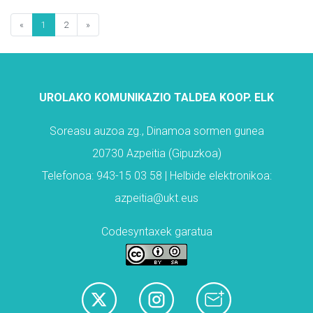
«
1
2
»
UROLAKO KOMUNIKAZIO TALDEA KOOP. ELK
Soreasu auzoa zg., Dinamoa sormen gunea
20730 Azpeitia (Gipuzkoa)
Telefonoa: 943-15 03 58 | Helbide elektronikoa:
azpeitia@ukt.eus
Codesyntaxek garatua