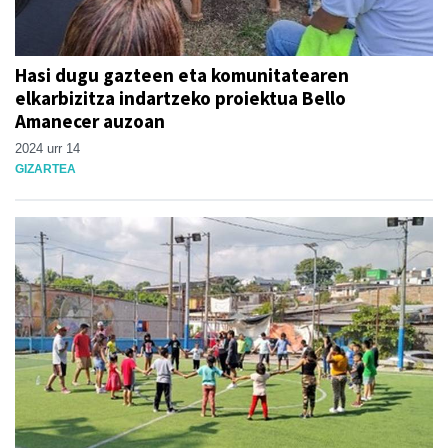
Hasi dugu gazteen eta komunitatearen
elkarbizitza indartzeko proiektua Bello
Amanecer auzoan
2024 urr 14
GIZARTEA