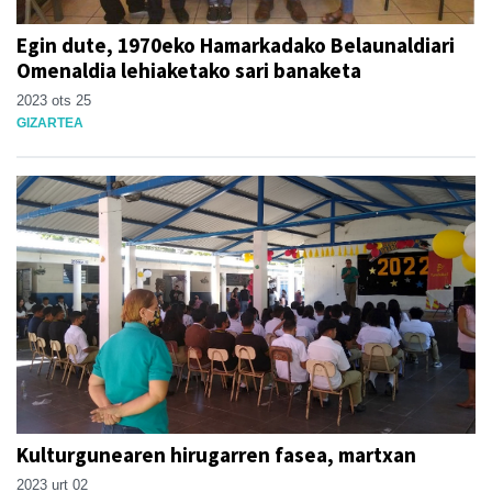
Egin dute, 1970eko Hamarkadako Belaunaldiari
Omenaldia lehiaketako sari banaketa
2023 ots 25
GIZARTEA
Kulturgunearen hirugarren fasea, martxan
2023 urt 02