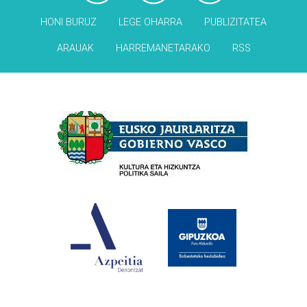
HONI BURUZ
LEGE OHARRA
PUBLIZITATEA
ARAUAK
HARREMANETARAKO
RSS
Babesleak