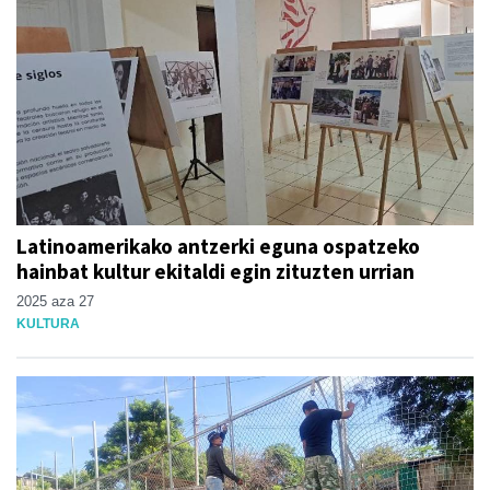
Latinoamerikako antzerki eguna ospatzeko
hainbat kultur ekitaldi egin zituzten urrian
2025 aza 27
KULTURA