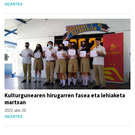
GIZARTEA
Kulturgunearen hirugarren fasea eta lehiaketa
martxan
2022 abe 26
GIZARTEA