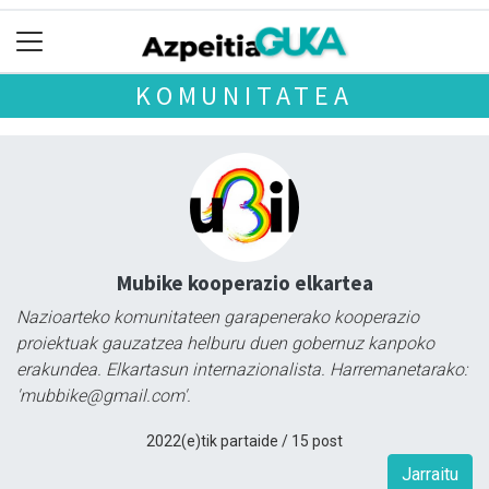
KOMUNITATEA
Mubike kooperazio elkartea
Nazioarteko komunitateen garapenerako kooperazio
proiektuak gauzatzea helburu duen gobernuz kanpoko
erakundea. Elkartasun internazionalista. Harremanetarako:
'mubbike@gmail.com'.
2022(e)tik partaide / 15 post
Jarraitu