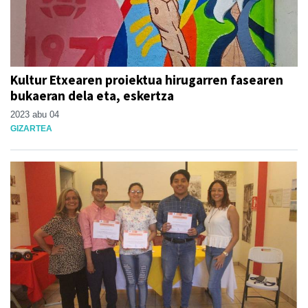
Kultur Etxearen proiektua hirugarren fasearen
bukaeran dela eta, eskertza
2023 abu 04
GIZARTEA