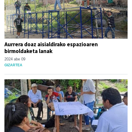
Aurrera doaz aisialdirako espazioaren
birmoldaketa lanak
2024 abe 09
GIZARTEA