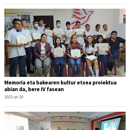
Memoria eta bakearen kultur etxea proiektua
abian da, bere IV fasean
2023 urr 20