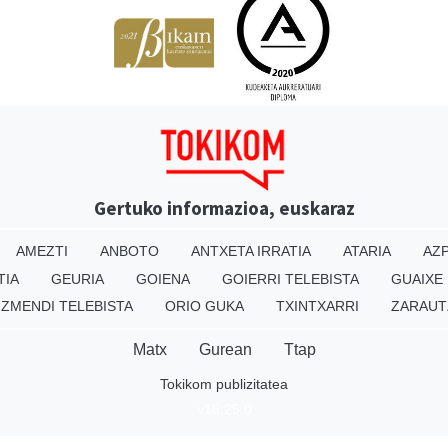
Gertuko informazioa, euskaraz
AMEZTI
ANBOTO
ANTXETA IRRATIA
ATARIA
AZP
TIA
GEURIA
GOIENA
GOIERRI TELEBISTA
GUAIXE
IZMENDI TELEBISTA
ORIO GUKA
TXINTXARRI
ZARAUT
Matx
Gurean
Ttap
Tokikom publizitatea
v16.25.0