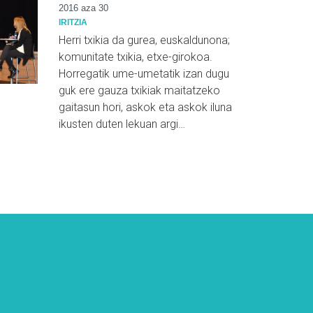
2016 aza 30
IRITZIA
Herri txikia da gurea, euskaldunona;
komunitate txikia, etxe-girokoa.
Horregatik ume-umetatik izan dugu
guk ere gauza txikiak maitatzeko
gaitasun hori, askok eta askok iluna
ikusten duten lekuan argi…