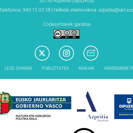
20730 Azpeitia (Gipuzkoa)
Telefonoa: 943-15 03 58 | Helbide elektronikoa: azpeitia@ukt.eu
Codesyntaxek garatua
LEGE OHARRA
PUBLIZITATEA
ARAUAK
HARREMANET
Babesleak