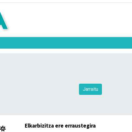
Jarraitu
Elkarbizitza ere erraustegira