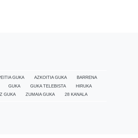
EITIA GUKA
AZKOITIA GUKA
BARRENA
GUKA
GUKA TELEBISTA
HIRUKA
Z GUKA
ZUMAIA GUKA
28 KANALA
×