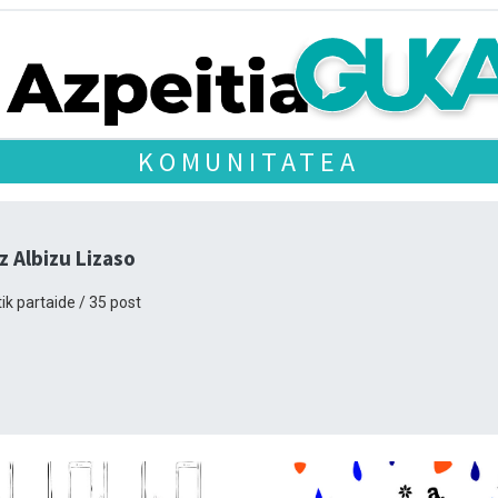
KOMUNITATEA
z Albizu Lizaso
ik partaide / 35 post