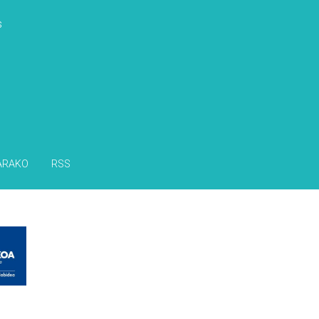
s
ARAKO
RSS