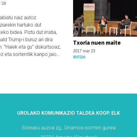
 29
abiatu naiz autoz.
ziarekin hartuko dut
ko bidea. Piztu dut irratia,
ald Trump-i buruz ari dira
Txoria nuen maite
n. "Haiek eta gu" diskurtsoaz,
2017 mar 23
ez eta sorterritik kanpo jaio…
IRITZIA
UROLAKO KOMUNIKAZIO TALDEA KOOP. ELK
Soreasu auzoa zg., Dinamoa sormen gunea