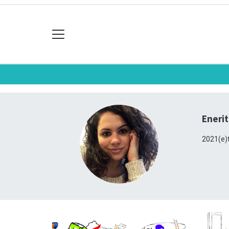
Enerit
2021(e)t