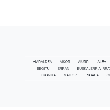
AIARALDEA
AIKOR
AIURRI
ALEA
BEGITU
ERRAN
EUSKALERRIA IRRA
KRONIKA
MAILOPE
NOAUA
O