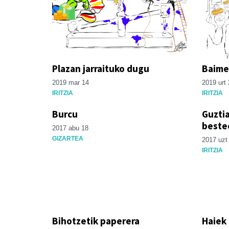
Plazan jarraituko dugu
Baime
2019 mar 14
2019 urt 
IRITZIA
IRITZIA
Burcu
Guztia
beste
2017 abu 18
GIZARTEA
2017 uzt
IRITZIA
Bihotzetik paperera
Haiek 