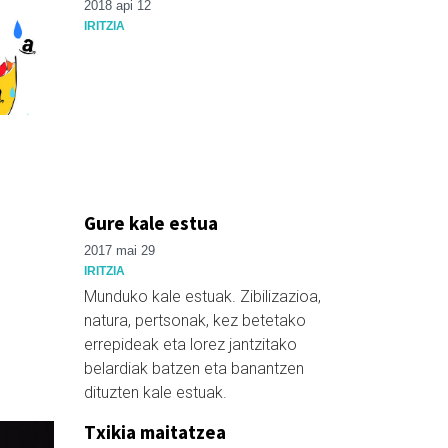
2018 api 12
IRITZIA
Gure kale estua
2017 mai 29
IRITZIA
Munduko kale estuak. Zibilizazioa,
natura, pertsonak, kez betetako
errepideak eta lorez jantzitako
belardiak batzen eta banantzen
dituzten kale estuak.
Txikia maitatzea