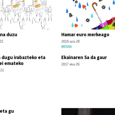
na duzu
Hamar euro merkeago
22
2018 aza 28
IRITZIA
 dugu irabazteko eta
Ekainaren 5a da gaur
ei emateko
2017 eka 05
 21
eta gu