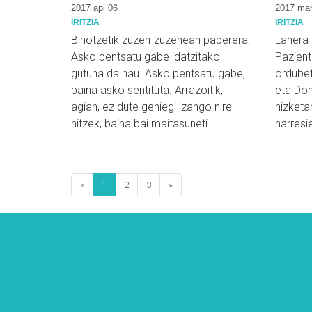
2017 api 06
2017 mar
IRITZIA
IRITZIA
Bihotzetik zuzen-zuzenean paperera.
Lanera 
Asko pentsatu gabe idatzitako
Pazient
gutuna da hau. Asko pentsatu gabe,
ordubete
baina asko sentituta. Arrazoitik,
eta Don
agian, ez dute gehiegi izango nire
hizketa
hitzek, baina bai maitasuneti…
harresi
«
1
2
3
»