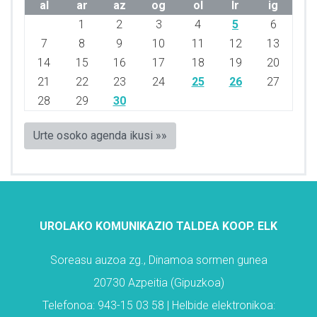
al
ar
az
og
ol
lr
ig
1
2
3
4
5
6
7
8
9
10
11
12
13
14
15
16
17
18
19
20
21
22
23
24
25
26
27
28
29
30
Urte osoko agenda ikusi »»
UROLAKO KOMUNIKAZIO TALDEA KOOP. ELK
Soreasu auzoa zg., Dinamoa sormen gunea
20730 Azpeitia (Gipuzkoa)
Telefonoa: 943-15 03 58 | Helbide elektronikoa: