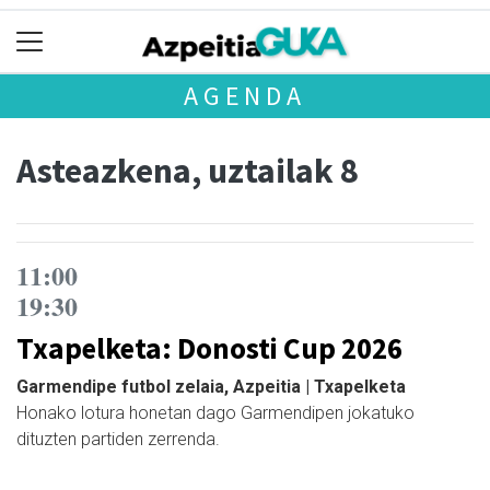
AGENDA
Asteazkena, uztailak 8
11:00
19:30
Txapelketa: Donosti Cup 2026
Garmendipe futbol zelaia, Azpeitia | Txapelketa
Honako lotura honetan dago Garmendipen jokatuko
dituzten partiden zerrenda.