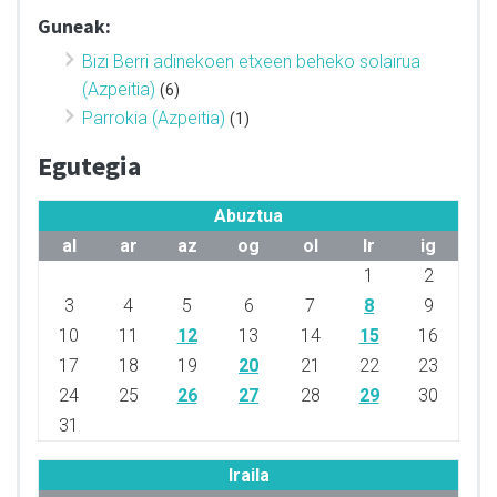
Guneak:
Bizi Berri adinekoen etxeen beheko solairua
(Azpeitia)
(6)
Parrokia (Azpeitia)
(1)
Egutegia
Abuztua
al
ar
az
og
ol
lr
ig
1
2
3
4
5
6
7
8
9
10
11
12
13
14
15
16
17
18
19
20
21
22
23
24
25
26
27
28
29
30
31
Iraila