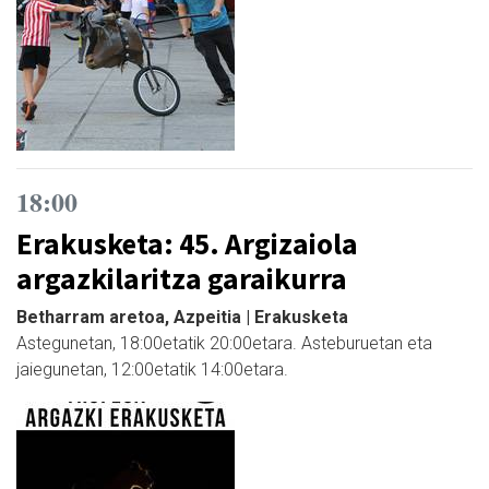
18:00
Erakusketa: 45. Argizaiola
argazkilaritza garaikurra
Betharram aretoa, Azpeitia | Erakusketa
Astegunetan, 18:00etatik 20:00etara. Asteburuetan eta
jaiegunetan, 12:00etatik 14:00etara.