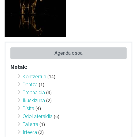
Agenda osoa
Motak:
Kontzertua
(14)
Dantza
(1)
Emanaldia
(3)
Ikuskizuna
(2)
Bisita
(4)
Odol ateraldia
(6)
Tailerra
(1)
Irteera
(2)