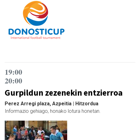
19:00
20:00
Gurpildun zezenekin entzierroa
Perez Arregi plaza, Azpeitia | Hitzordua
Informazio gehiago, honako lotura honetan.