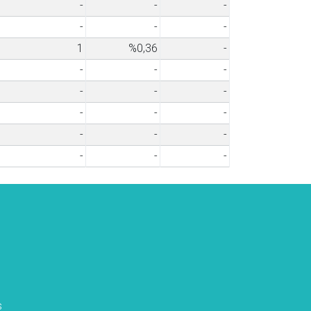
-
-
-
-
-
-
1
%0,36
-
-
-
-
-
-
-
-
-
-
-
-
-
-
-
-
s