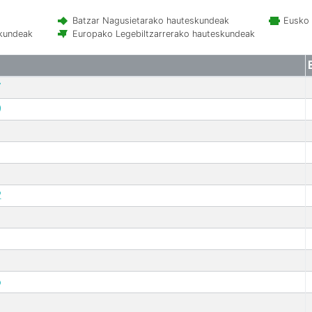
Batzar Nagusietarako hauteskundeak
Eusko 
skundeak
Europako Legebiltzarrerako hauteskundeak
7
9
2
6