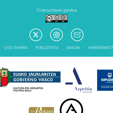
Codesyntaxek garatua
LEGE OHARRA
PUBLIZITATEA
ARAUAK
HARREMANET
Babesleak