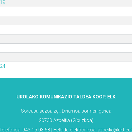
019
9
024
UROLAKO KOMUNIKAZIO TALDEA KOOP. ELK
Soreasu auzoa zg., Dinamoa sormen gunea
20730 Azpeitia (Gipuzkoa)
Telefonoa: 943-15 03 58 | Helbide elektronikoa: azpeitia@ukt.eu