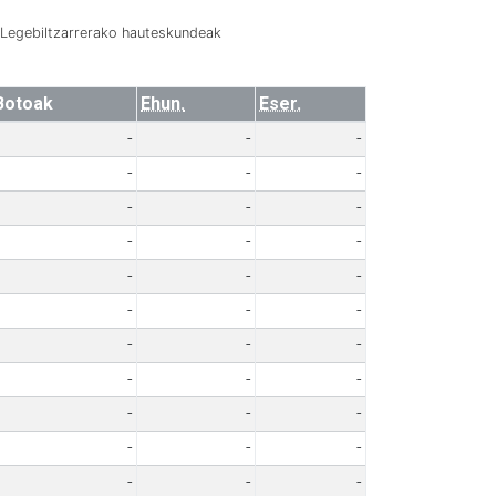
Legebiltzarrerako hauteskundeak
Botoak
Ehun.
Eser.
-
-
-
-
-
-
-
-
-
-
-
-
-
-
-
-
-
-
-
-
-
-
-
-
-
-
-
-
-
-
-
-
-