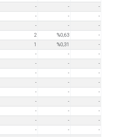
-
-
-
-
-
-
-
-
-
2
%0,63
-
1
%0,31
-
-
-
-
-
-
-
-
-
-
-
-
-
-
-
-
-
-
-
-
-
-
-
-
-
-
-
-