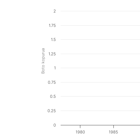
2
1.75
1.5
Boto kopurua
1.25
1
0.75
0.5
0.25
0
1980
1985