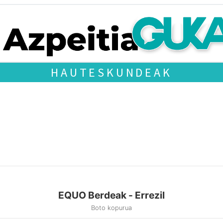
HAUTESKUNDEAK
EQUO Berdeak - Errezil
Boto kopurua