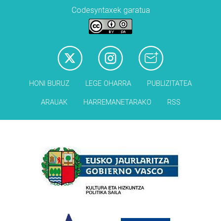
Codesyntaxek garatua
HONI BURUZ
LEGE OHARRA
PUBLIZITATEA
ARAUAK
HARREMANETARAKO
RSS
Babesleak