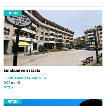
IRITZIA
Emakumeen itzala
2022KO MARTXOAREN 8A
2022 mar 08
IRITZIA
IRITZIA