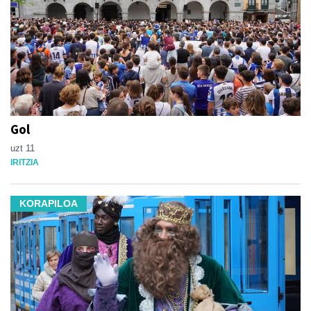
Gol
uzt 11
IRITZIA
KORAPILOA