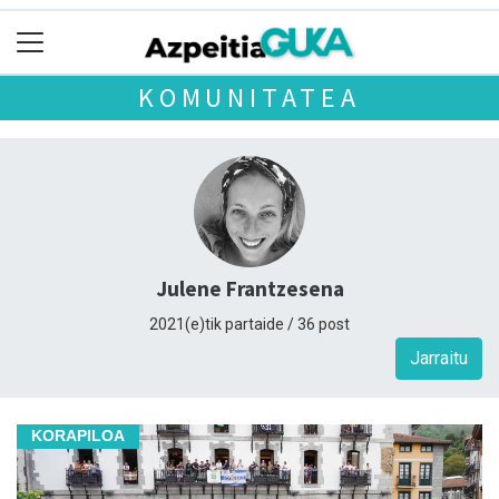
KOMUNITATEA
Julene Frantzesena
2021(e)tik partaide / 36 post
Jarraitu
KORAPILOA