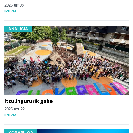
2025 urr 08
IRITZIA
ANALISIA
Itzulingururik gabe
2025 uzt 22
IRITZIA
KORAPILOA