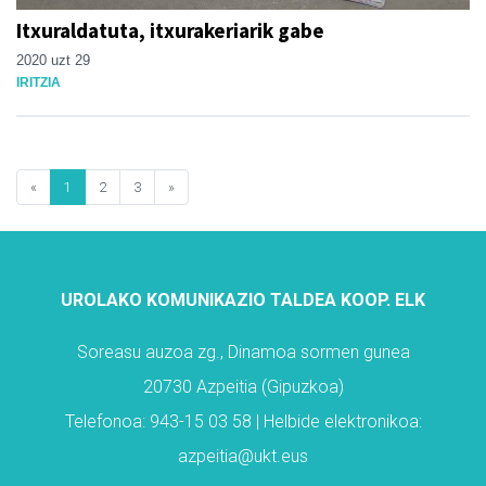
Itxuraldatuta, itxurakeriarik gabe
2020 uzt 29
IRITZIA
«
1
2
3
»
UROLAKO KOMUNIKAZIO TALDEA KOOP. ELK
Soreasu auzoa zg., Dinamoa sormen gunea
20730 Azpeitia (Gipuzkoa)
Telefonoa: 943-15 03 58 | Helbide elektronikoa:
azpeitia@ukt.eus