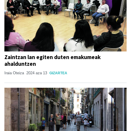
Zaintzan lan egiten duten emakumeak
ahalduntzen
Iraia Oteiza
2024 aza 13
GIZARTEA