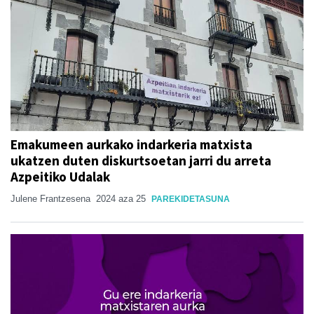
Emakumeen aurkako indarkeria matxista
ukatzen duten diskurtsoetan jarri du arreta
Azpeitiko Udalak
Julene Frantzesena
2024 aza 25
PAREKIDETASUNA