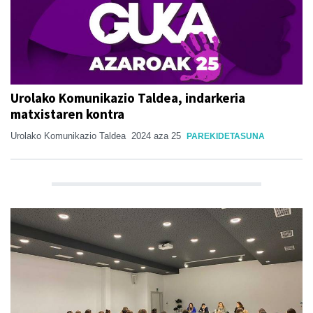
Urolako Komunikazio Taldea, indarkeria
matxistaren kontra
Urolako Komunikazio Taldea
2024 aza 25
PAREKIDETASUNA