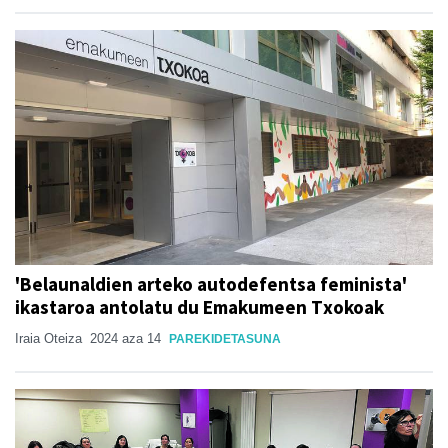
'Belaunaldien arteko autodefentsa feminista'
ikastaroa antolatu du Emakumeen Txokoak
Iraia Oteiza
2024 aza 14
PAREKIDETASUNA