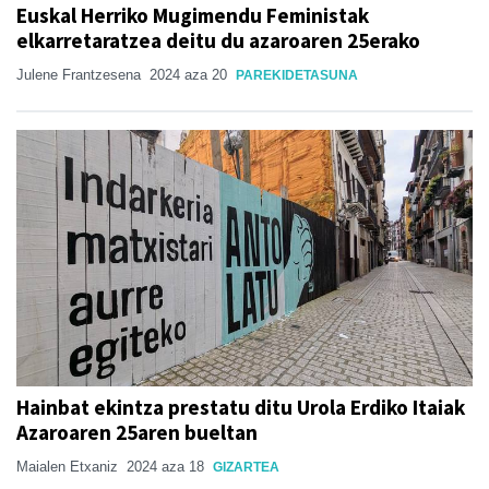
Euskal Herriko Mugimendu Feministak
elkarretaratzea deitu du azaroaren 25erako
Julene Frantzesena
2024 aza 20
PAREKIDETASUNA
Hainbat ekintza prestatu ditu Urola Erdiko Itaiak
Azaroaren 25aren bueltan
Maialen Etxaniz
2024 aza 18
GIZARTEA