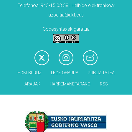
Telefonoa: 943-15 03 58 | Helbide elektronikoa:
azpeitia@ukt.eus
Codesyntaxek garatua
HONI BURUZ
LEGE OHARRA
PUBLIZITATEA
ARAUAK
HARREMANETARAKO
RSS
Babesleak