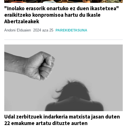
"Inolako erasorik onartuko ez duen ikastetxea"
eraikitzeko konpromisoa hartu du Ikasle
Abertzaleakek
Andoni Elduaien
2024 aza 25
PAREKIDETASUNA
Udal zerbitzuek indarkeria matxista jasan duten
22 emakume artatu dituzte aurten