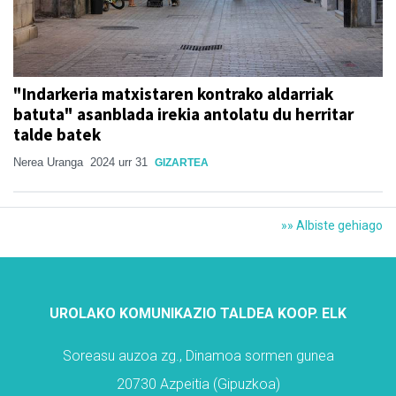
"Indarkeria matxistaren kontrako aldarriak
batuta" asanblada irekia antolatu du herritar
talde batek
Nerea Uranga
2024 urr 31
GIZARTEA
»» Albiste gehiago
UROLAKO KOMUNIKAZIO TALDEA KOOP. ELK
Soreasu auzoa zg., Dinamoa sormen gunea
20730 Azpeitia (Gipuzkoa)