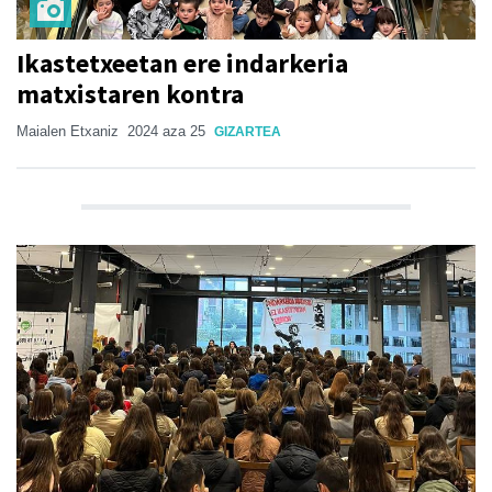
Ikastetxeetan ere indarkeria
matxistaren kontra
Maialen Etxaniz
2024 aza 25
GIZARTEA