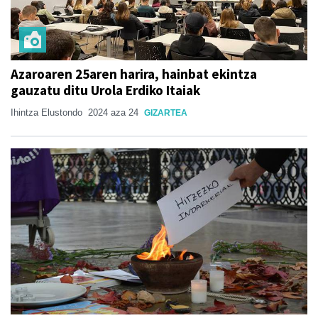
Azaroaren 25aren harira, hainbat ekintza
gauzatu ditu Urola Erdiko Itaiak
Ihintza Elustondo
2024 aza 24
GIZARTEA