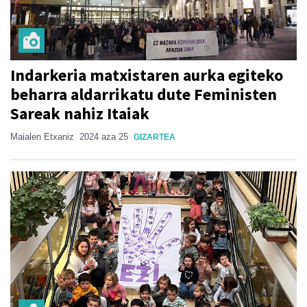
Indarkeria matxistaren aurka egiteko
beharra aldarrikatu dute Feministen
Sareak nahiz Itaiak
Maialen Etxaniz
2024 aza 25
GIZARTEA