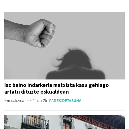
Iaz baino indarkeria matxista kasu gehiago
artatu dituzte eskualdean
Erredakzioa
2024 aza 25
PAREKIDETASUNA