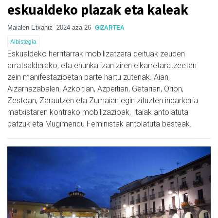
eskualdeko plazak eta kaleak
Maialen Etxaniz
2024 aza 26
GIZARTEA
Albistegia
Eskualdeko herritarrak mobilizatzera deituak zeuden
arratsalderako, eta ehunka izan ziren elkarretaratzeetan
zein manifestazioetan parte hartu zutenak. Aian,
Aizarnazabalen, Azkoitian, Azpeitian, Getarian, Orion,
Zestoan, Zarautzen eta Zumaian egin zituzten indarkeria
matxistaren kontrako mobilizazioak, Itaiak antolatuta
batzuk eta Mugimendu Feministak antolatuta besteak.