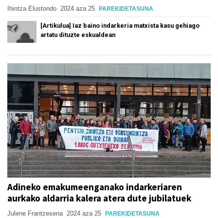
Ihintza Elustondo
2024 aza 25
PAREKIDETASUNA
[Artikulua] Iaz baino indarkeria matxista kasu gehiago
artatu dituzte eskualdean
Adineko emakumeenganako indarkeriaren
aurkako aldarria kalera atera dute jubilatuek
Julene Frantzesena
2024 aza 25
PAREKIDETASUNA