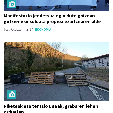
Manifestazio jendetsua egin dute goizean
gutxieneko soldata propioa ezartzearen alde
Iraia Oteiza
mar 17
EKONOMIA
Piketeak eta tentsio uneak, grebaren lehen
orduetan