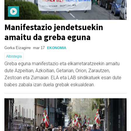
Manifestazio jendetsuekin
amaitu da greba eguna
Gorka Eizagirre
mar 17
EKONOMIA
Albistegia
Greba eguna manifestazio eta elkarretaratzeekin amaitu
dute Azpeitian, Azkoitian, Getarian, Orion, Zarautzen,
Zestoan eta Zumaian. ELA eta LAB sindikatuek esan dute
babes zabala izan duela grebak eskualdean.