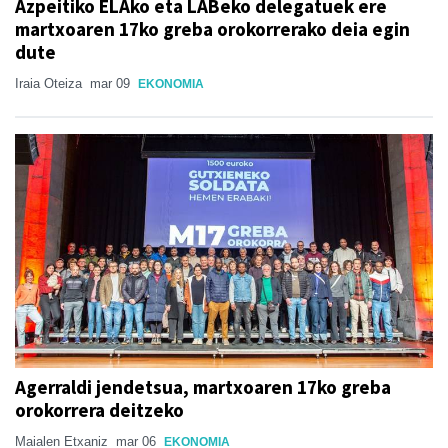
Azpeitiko ELAko eta LABeko delegatuek ere
martxoaren 17ko greba orokorrerako deia egin
dute
Iraia Oteiza
mar 09
EKONOMIA
Agerraldi jendetsua, martxoaren 17ko greba
orokorrera deitzeko
Maialen Etxaniz
mar 06
EKONOMIA