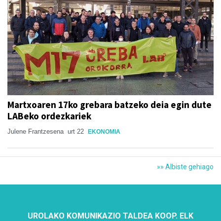
Martxoaren 17ko grebara batzeko deia egin dute
LABeko ordezkariek
Julene Frantzesena
urt 22
EKONOMIA
»» Albiste gehiago
UROLAKO KOMUNIKAZIO TALDEA KOOP. ELK