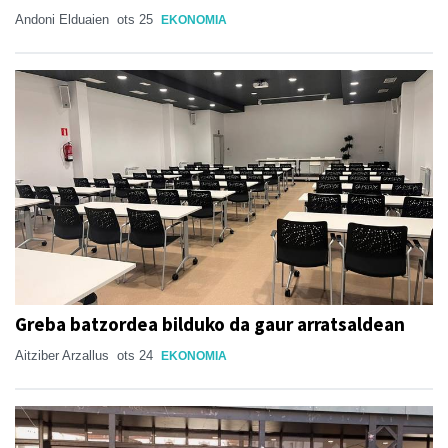
Andoni Elduaien
ots 25
EKONOMIA
Greba batzordea bilduko da gaur arratsaldean
Aitziber Arzallus
ots 24
EKONOMIA