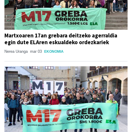
Martxoaren 17an grebara deitzeko agerraldia
egin dute ELAren eskualdeko ordezkariek
Nerea Uranga
mar 03
EKONOMIA