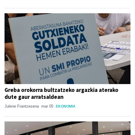
Greba orokorra bultzatzeko argazkia aterako
dute gaur arratsaldean
Julene Frantzesena
mar 05
EKONOMIA