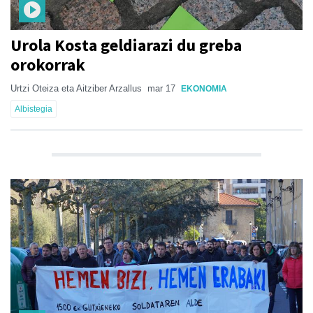
Urola Kosta geldiarazi du greba
orokorrak
Urtzi Oteiza eta Aitziber Arzallus
mar 17
EKONOMIA
Albistegia