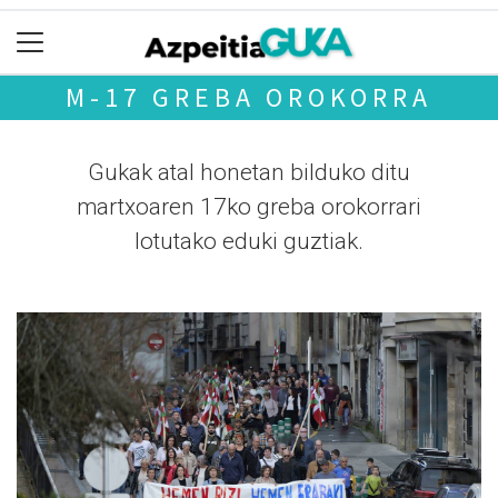
M-17 GREBA OROKORRA
Gukak atal honetan bilduko ditu
martxoaren 17ko greba orokorrari
lotutako eduki guztiak.