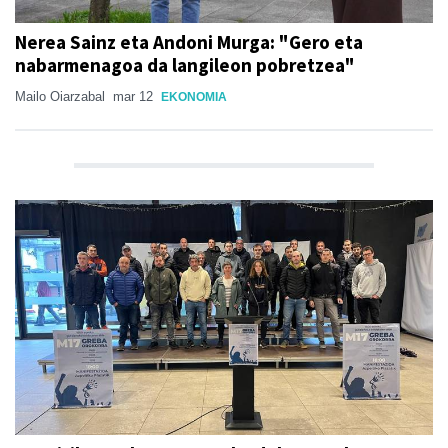
Nerea Sainz eta Andoni Murga: "Gero eta
nabarmenagoa da langileon pobretzea"
Mailo Oiarzabal
mar 12
EKONOMIA