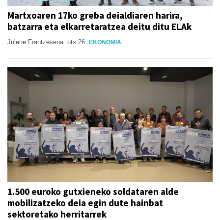
Martxoaren 17ko greba deialdiaren harira,
batzarra eta elkarretaratzea deitu ditu ELAk
Julene Frantzesena
ots 26
EKONOMIA
1.500 euroko gutxieneko soldataren alde
mobilizatzeko deia egin dute hainbat
sektoretako herritarrek