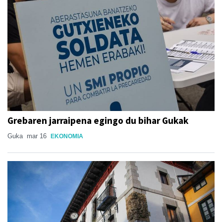
Grebaren jarraipena egingo du bihar Gukak
Guka
mar 16
EKONOMIA