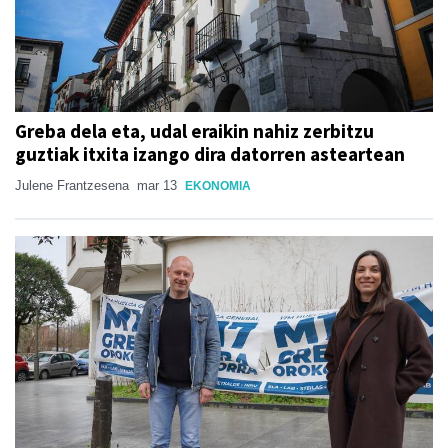
Greba dela eta, udal eraikin nahiz zerbitzu
guztiak itxita izango dira datorren asteartean
Julene Frantzesena
mar 13
EKONOMIA