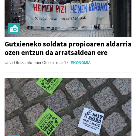
Gutxieneko soldata propioaren aldarria
ozen entzun da arratsaldean ere
Urtzi Oteiza eta Iraia Oteiza
mar 17
EKONOMIA