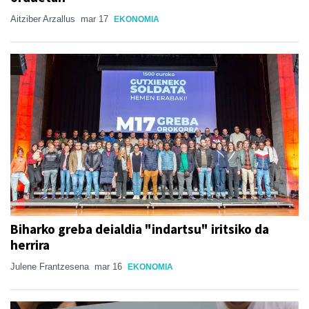
Aitziber Arzallus
mar 17
EKONOMIA
Biharko greba deialdia "indartsu" iritsiko da
herrira
Julene Frantzesena
mar 16
EKONOMIA