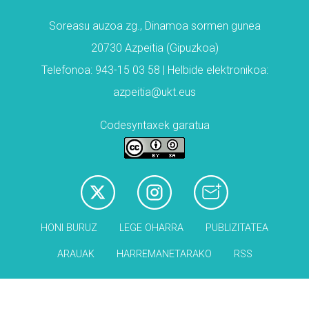
Soreasu auzoa zg., Dinamoa sormen gunea
20730 Azpeitia (Gipuzkoa)
Telefonoa: 943-15 03 58 | Helbide elektronikoa:
azpeitia@ukt.eus
Codesyntaxek garatua
HONI BURUZ
LEGE OHARRA
PUBLIZITATEA
ARAUAK
HARREMANETARAKO
RSS
Babesleak