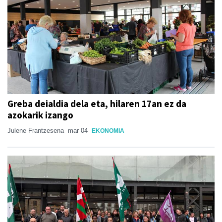
Greba deialdia dela eta, hilaren 17an ez da
azokarik izango
Julene Frantzesena
mar 04
EKONOMIA