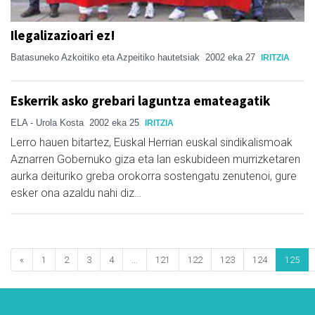
Ilegalizazioari ez!
Batasuneko Azkoitiko eta Azpeitiko hautetsiak
2002 eka 27
IRITZIA
Eskerrik asko grebari laguntza emateagatik
ELA - Urola Kosta
2002 eka 25
IRITZIA
Lerro hauen bitartez, Euskal Herrian euskal sindikalismoak
Aznarren Gobernuko giza eta lan eskubideen murrizketaren
aurka deituriko greba orokorra sostengatu zenutenoi, gure
esker ona azaldu nahi diz…
«
1
2
3
4
...
121
122
123
124
125