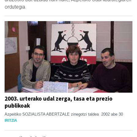
ordutegia.
2003. urterako udal zerga, tasa eta prezio
publikoak
Azpeitiko SOZIALISTA ABERTZALE zinegotzi taldea
2002 abe 30
IRITZIA