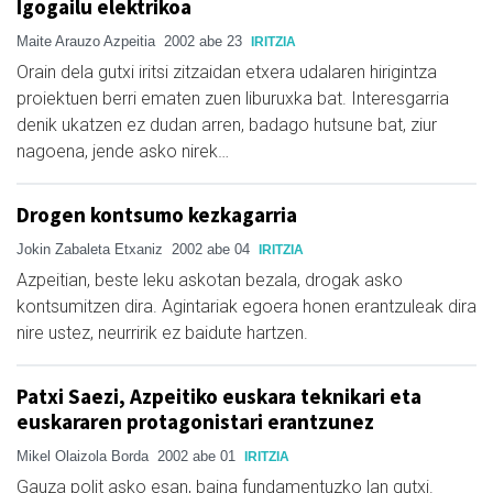
Igogailu elektrikoa
Maite Arauzo Azpeitia
2002 abe 23
IRITZIA
Orain dela gutxi iritsi zitzaidan etxera udalaren hirigintza
proiektuen berri ematen zuen liburuxka bat. Interesgarria
denik ukatzen ez dudan arren, badago hutsune bat, ziur
nagoena, jende asko nirek…
Drogen kontsumo kezkagarria
Jokin Zabaleta Etxaniz
2002 abe 04
IRITZIA
Azpeitian, beste leku askotan bezala, drogak asko
kontsumitzen dira. Agintariak egoera honen erantzuleak dira
nire ustez, neurririk ez baidute hartzen.
Patxi Saezi, Azpeitiko euskara teknikari eta
euskararen protagonistari erantzunez
Mikel Olaizola Borda
2002 abe 01
IRITZIA
Gauza polit asko esan, baina fundamentuzko lan gutxi.