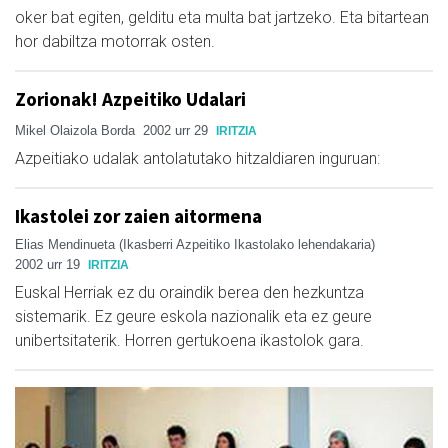
oker bat egiten, gelditu eta multa bat jartzeko. Eta bitartean
hor dabiltza motorrak osten.
Zorionak! Azpeitiko Udalari
Mikel Olaizola Borda
2002 urr 29
IRITZIA
Azpeitiako udalak antolatutako hitzaldiaren inguruan:
Ikastolei zor zaien aitormena
Elias Mendinueta (Ikasberri Azpeitiko Ikastolako lehendakaria)
2002 urr 19
IRITZIA
Euskal Herriak ez du oraindik berea den hezkuntza
sistemarik. Ez geure eskola nazionalik eta ez geure
unibertsitaterik. Horren gertukoena ikastolok gara.