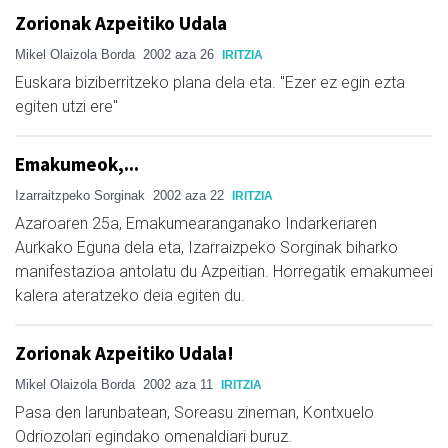
Zorionak Azpeitiko Udala
Mikel Olaizola Borda
2002 aza 26
IRITZIA
Euskara biziberritzeko plana dela eta. "Ezer ez egin ezta
egiten utzi ere"
Emakumeok,...
Izarraitzpeko Sorginak
2002 aza 22
IRITZIA
Azaroaren 25a, Emakumearanganako Indarkeriaren
Aurkako Eguna dela eta, Izarraizpeko Sorginak biharko
manifestazioa antolatu du Azpeitian. Horregatik emakumeei
kalera ateratzeko deia egiten du.
Zorionak Azpeitiko Udala!
Mikel Olaizola Borda
2002 aza 11
IRITZIA
Pasa den larunbatean, Soreasu zineman, Kontxuelo
Odriozolari egindako omenaldiari buruz.