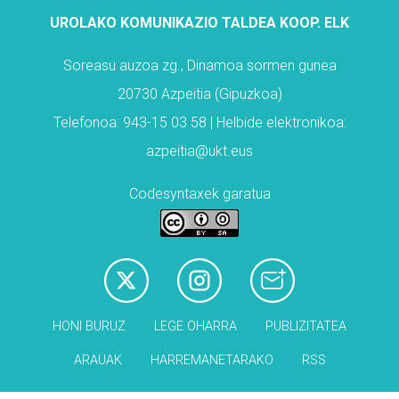
UROLAKO KOMUNIKAZIO TALDEA KOOP. ELK
Soreasu auzoa zg., Dinamoa sormen gunea
20730 Azpeitia (Gipuzkoa)
Telefonoa: 943-15 03 58 | Helbide elektronikoa:
azpeitia@ukt.eus
Codesyntaxek garatua
HONI BURUZ
LEGE OHARRA
PUBLIZITATEA
ARAUAK
HARREMANETARAKO
RSS