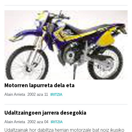
Motorren lapurreta dela eta
Alain Arrieta
2002 aza 11
IRITZIA
Udaltzaingoen jarrera desegokia
Alain Arrieta
2002 aza 04
IRITZIA
Udaltzainak hor dabiltza herrian motorzale bat noiz ikusiko