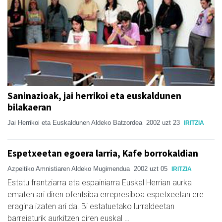
Saninazioak, jai herrikoi eta euskaldunen
bilakaeran
Jai Herrikoi eta Euskaldunen Aldeko Batzordea
2002 uzt 23
IRITZIA
Espetxeetan egoera larria, Kafe borrokaldian
Azpeitiko Amnistiaren Aldeko Mugimendua
2002 uzt 05
IRITZIA
Estatu frantziarra eta espainiarra Euskal Herrian aurka
ematen ari diren ofentsiba errepresiboa espetxeetan ere
eragina izaten ari da. Bi estatuetako lurraldeetan
barreiaturik aurkitzen diren euskal …