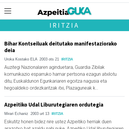
IRITZIA
Bihar Kontseiluak deitutako manifestaziorako
deia
Uroka Kostako ELA
2003 ots 21
IRITZIA
Auzitegi Nazionalaren aginduetara, Guardia Zibilak
komunikazio esparruko hamar pertsona ezagun atxilotu
ditu, Euskaldunon Egunkariaren egoitza nagusia eta
hegoaldeko ordezkaritzak itxi, Plazaguneak k…
Azpeitiko Udal Liburutegiaren ordutegia
Mirari Echaniz
2003 urt 13
IRITZIA
Eskutitz honen bidez nire ustez Azpeitiko herriak duen
arazotxo bat azaldu nahi nuke, Azpeitiko Udal liburutegiaren