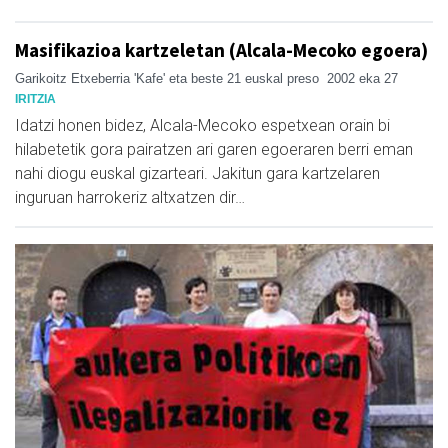
Masifikazioa kartzeletan (Alcala-Mecoko egoera)
Garikoitz Etxeberria 'Kafe' eta beste 21 euskal preso
2002 eka 27
IRITZIA
Idatzi honen bidez, Alcala-Mecoko espetxean orain bi
hilabetetik gora pairatzen ari garen egoeraren berri eman
nahi diogu euskal gizarteari. Jakitun gara kartzelaren
inguruan harrokeriz altxatzen dir…