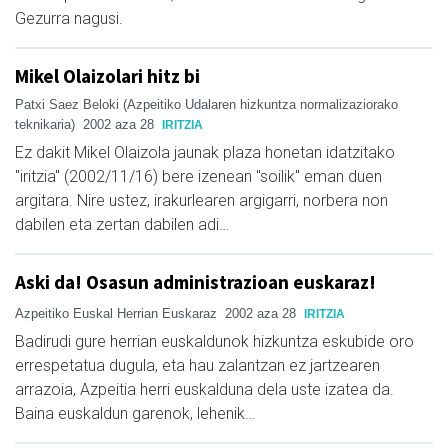
Gezurra nagusi.
Mikel Olaizolari hitz bi
Patxi Saez Beloki (Azpeitiko Udalaren hizkuntza normalizaziorako
teknikaria)
2002 aza 28
IRITZIA
Ez dakit Mikel Olaizola jaunak plaza honetan idatzitako
"iritzia" (2002/11/16) bere izenean "soilik" eman duen
argitara. Nire ustez, irakurlearen argigarri, norbera non
dabilen eta zertan dabilen adi…
Aski da! Osasun administrazioan euskaraz!
Azpeitiko Euskal Herrian Euskaraz
2002 aza 28
IRITZIA
Badirudi gure herrian euskaldunok hizkuntza eskubide oro
errespetatua dugula, eta hau zalantzan ez jartzearen
arrazoia, Azpeitia herri euskalduna dela uste izatea da.
Baina euskaldun garenok, lehenik…