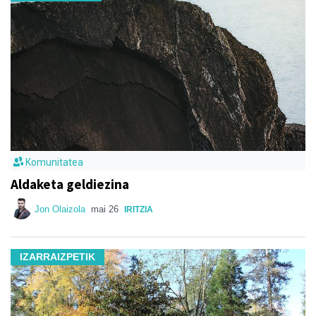
Komunitatea
Aldaketa geldiezina
Jon Olaizola
mai 26
IRITZIA
IZARRAIZPETIK