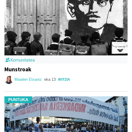
Komunitatea
Munstroak
Maialen Etxaniz
eka 13
IRITZIA
PUNTUKA