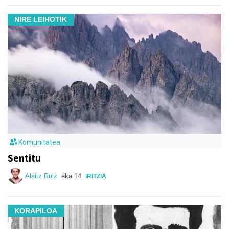
NIRE LEIHOTIK
Komunitatea
Sentitu
Alaitz Ruiz
eka 14
IRITZIA
KORAPILOA