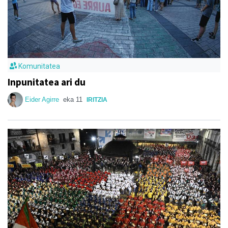
Komunitatea
Inpunitatea ari du
Eider Agirre
eka 11
IRITZIA