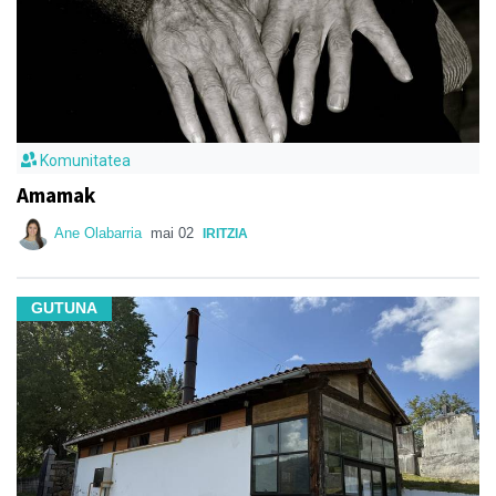
Komunitatea
Amamak
Ane Olabarria
mai 02
IRITZIA
GUTUNA