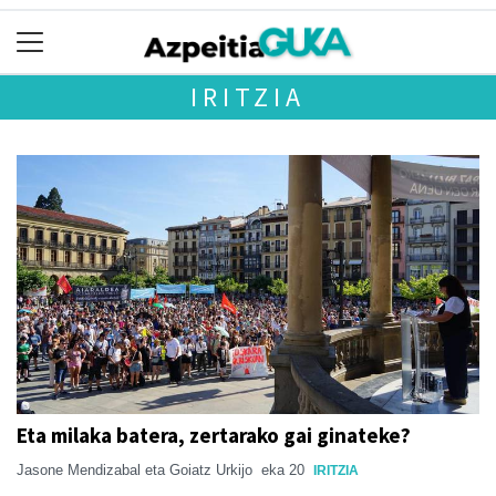
IRITZIA
Eta milaka batera, zertarako gai ginateke?
Jasone Mendizabal eta Goiatz Urkijo
eka 20
IRITZIA