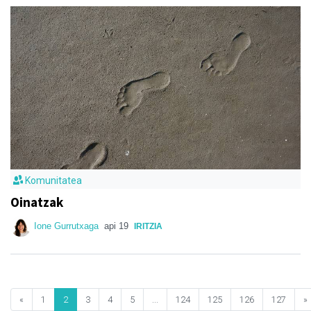
Komunitatea
Oinatzak
Ione Gurrutxaga
api 19
IRITZIA
«
1
2
3
4
5
...
124
125
126
127
»