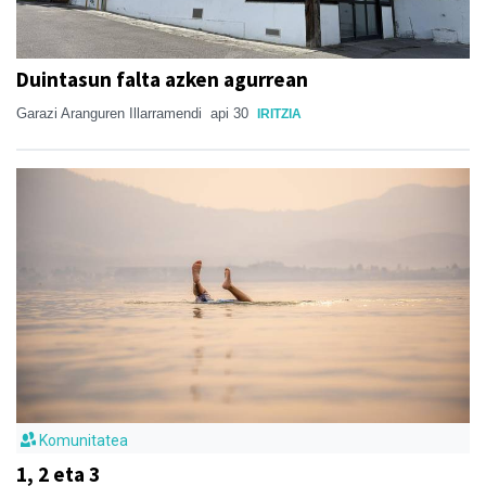
Duintasun falta azken agurrean
Garazi Aranguren Illarramendi
api 30
IRITZIA
Komunitatea
1, 2 eta 3