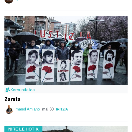
Komunitatea
Zarata
Imanol Amiano
mai 30
IRITZIA
NIRE LEIHOTIK