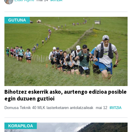
IRITZIA
GUTUNA
Bihotzez eskerrik asko, aurtengo edizioa posible
egin duzuen guztioi
Domusa Teknik 40 MLK lasterketaren antolatzaileak
mai 12
IRITZIA
KORAPILOA