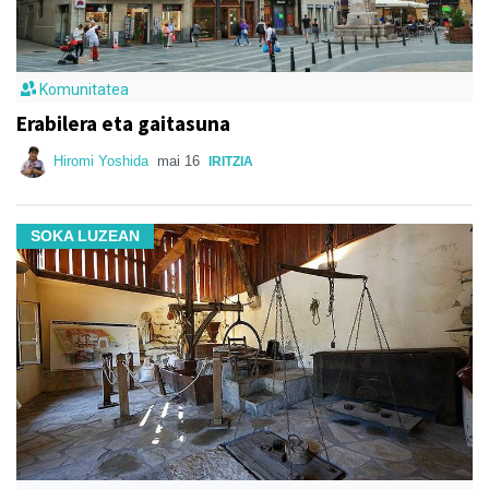
Komunitatea
Erabilera eta gaitasuna
Hiromi Yoshida
mai 16
IRITZIA
SOKA LUZEAN