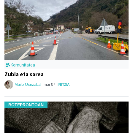
Komunitatea
Zubia eta sarea
Mailo Oiarzabal
mai 07
IRITZIA
BOTEPRONTOAN