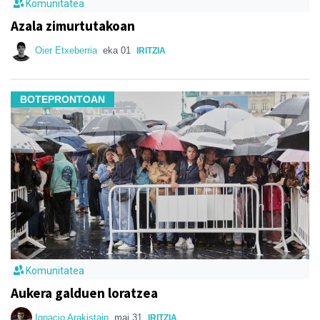
Komunitatea
Azala zimurtutakoan
Oier Etxeberria
eka 01
IRITZIA
BOTEPRONTOAN
Komunitatea
Aukera galduen loratzea
Ignacio Arakistain
mai 31
IRITZIA