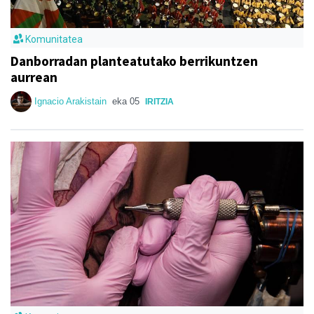
Komunitatea
Danborradan planteatutako berrikuntzen
aurrean
Ignacio Arakistain
eka 05
IRITZIA