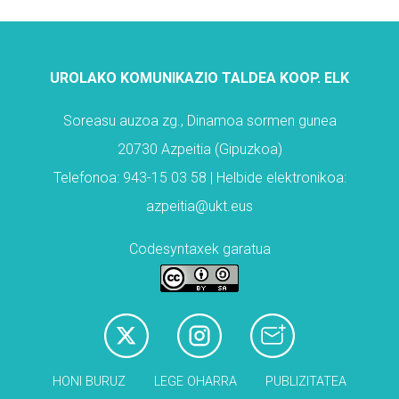
UROLAKO KOMUNIKAZIO TALDEA KOOP. ELK
Soreasu auzoa zg., Dinamoa sormen gunea
20730 Azpeitia (Gipuzkoa)
Telefonoa: 943-15 03 58 | Helbide elektronikoa:
azpeitia@ukt.eus
Codesyntaxek garatua
HONI BURUZ
LEGE OHARRA
PUBLIZITATEA