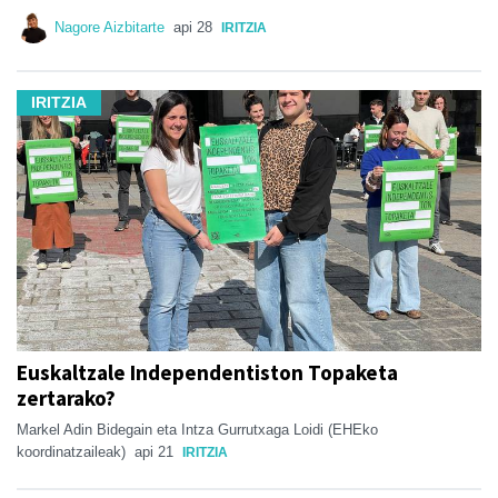
Nagore Aizbitarte
api 28
IRITZIA
IRITZIA
Euskaltzale Independentiston Topaketa
zertarako?
Markel Adin Bidegain eta Intza Gurrutxaga Loidi (EHEko
koordinatzaileak)
api 21
IRITZIA