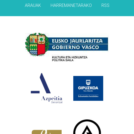
ARAUAK
HARREMANETARAKO
RSS
Babesleak