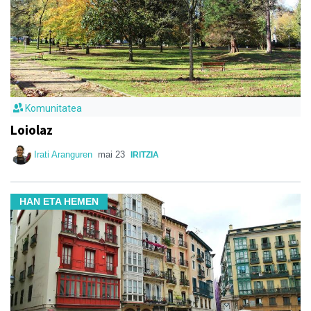
Komunitatea
Loiolaz
Irati Aranguren
mai 23
IRITZIA
HAN ETA HEMEN