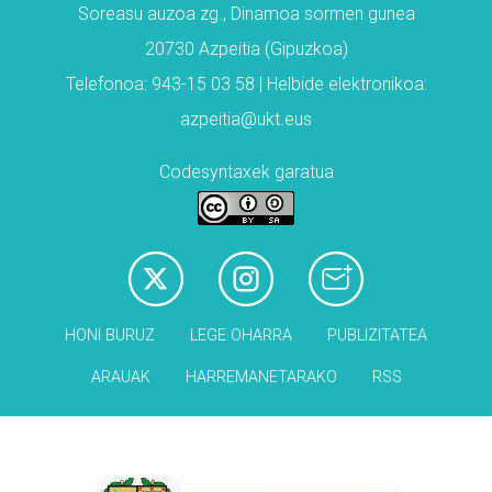
Soreasu auzoa zg., Dinamoa sormen gunea
20730 Azpeitia (Gipuzkoa)
Telefonoa: 943-15 03 58 | Helbide elektronikoa:
azpeitia@ukt.eus
Codesyntaxek garatua
HONI BURUZ
LEGE OHARRA
PUBLIZITATEA
ARAUAK
HARREMANETARAKO
RSS
Babesleak