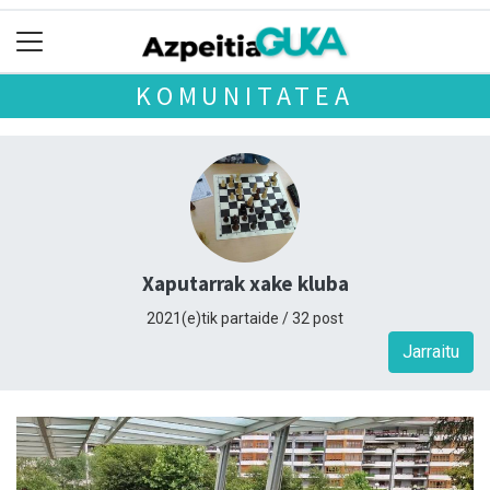
KOMUNITATEA
Xaputarrak xake kluba
2021(e)tik partaide / 32 post
Jarraitu