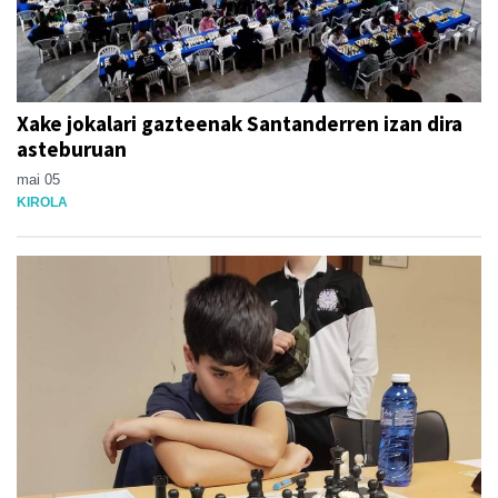
Xake jokalari gazteenak Santanderren izan dira
asteburuan
mai 05
KIROLA