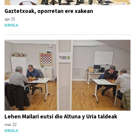
Gaztetxoak, oporretan ere xakean
api 15
KIROLA
Lehen Mailari eutsi dio Altuna y Uria taldeak
mar 22
KIROLA