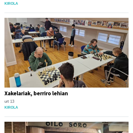
KIROLA
Xakelariak, berriro lehian
urt 13
KIROLA