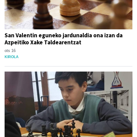
San Valentin eguneko jardunaldia ona izan da
Azpeitiko Xake Taldearentzat
ots 16
KIROLA