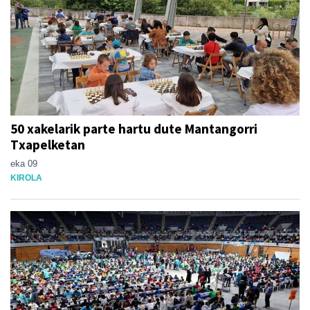
50 xakelarik parte hartu dute Mantangorri
Txapelketan
eka 09
KIROLA