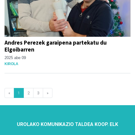
Andres Perezek garaipena partekatu du
Elgoibarren
2025 abe 09
KIROLA
«
1
2
3
»
UROLAKO KOMUNIKAZIO TALDEA KOOP. ELK