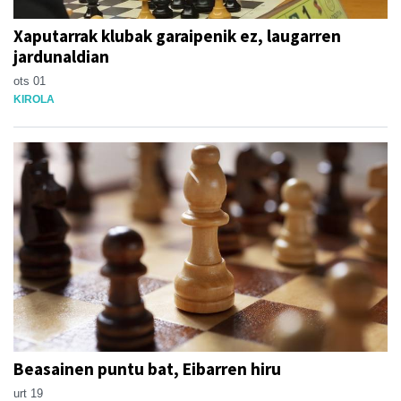
Xaputarrak klubak garaipenik ez, laugarren
jardunaldian
ots 01
KIROLA
Beasainen puntu bat, Eibarren hiru
urt 19