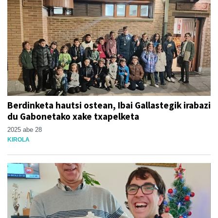
Berdinketa hautsi ostean, Ibai Gallastegik irabazi
du Gabonetako xake txapelketa
2025 abe 28
KIROLA