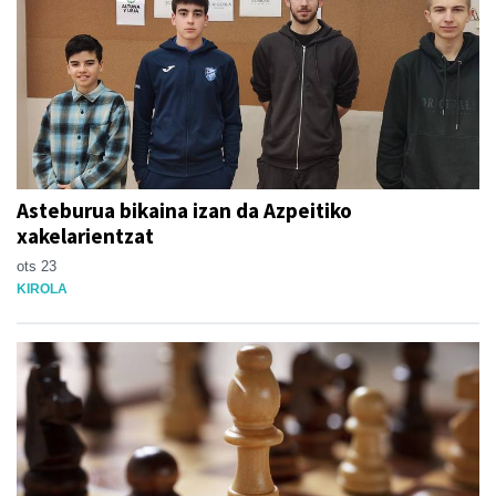
Asteburua bikaina izan da Azpeitiko
xakelarientzat
ots 23
KIROLA