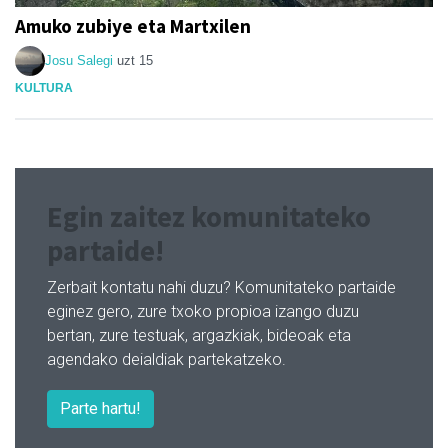
Amuko zubiye eta Martxilen
Josu Salegi
uzt 15
KULTURA
Egin zaitez komunitateko
partaide!
Zerbait kontatu nahi duzu? Komunitateko partaide
eginez gero, zure txoko propioa izango duzu
bertan, zure testuak, argazkiak, bideoak eta
agendako deialdiak partekatzeko.
Parte hartu!