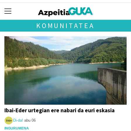
KOMUNITATEA
Ibai-Eder urtegian ere nabari da euri eskasia
Di-da!
abu 06
INGURUMENA