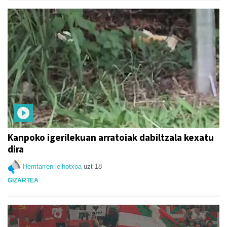
Kanpoko igerilekuan arratoiak dabiltzala kexatu
dira
Herritarren leihotxoa
uzt 18
GIZARTEA