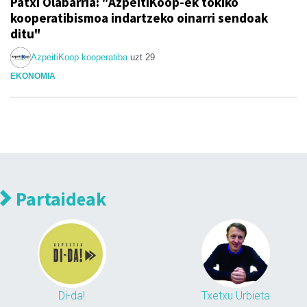
Patxi Olabarria: "AzpeitiKoop-ek tokiko
kooperatibismoa indartzeko oinarri sendoak
ditu"
AzpeitiKoop kooperatiba
uzt 29
EKONOMIA
Partaideak
Di-da!
Txetxu Urbieta