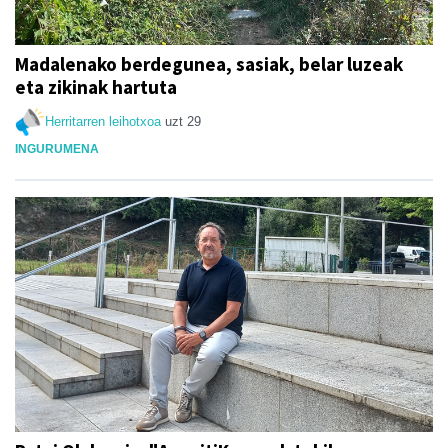
Madalenako berdegunea, sasiak, belar luzeak
eta zikinak hartuta
Herritarren leihotxoa
uzt 29
INGURUMENA