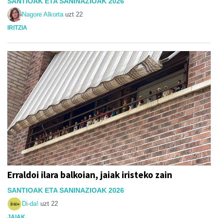
SANTIOAK ETA SANINAZIOAK 2026
Nagore Alkorta
uzt 22
IRITZIA
Erraldoi ilara balkoian, jaiak iristeko zain
SANTIOAK ETA SANINAZIOAK 2026
Di-da!
uzt 22
JAIAK