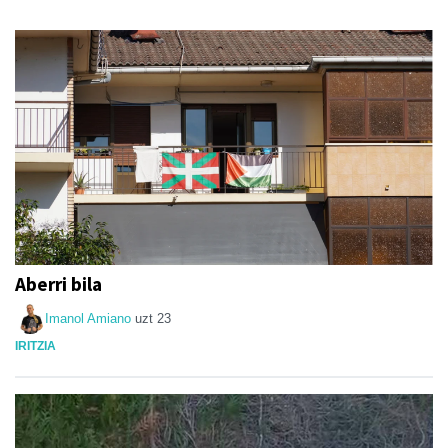
Aberri bila
Imanol Amiano
uzt 23
IRITZIA