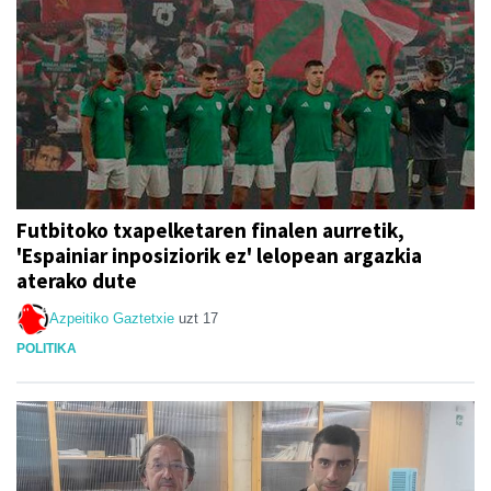
Futbitoko txapelketaren finalen aurretik,
'Espainiar inposiziorik ez' lelopean argazkia
aterako dute
Azpeitiko Gaztetxie
uzt 17
POLITIKA