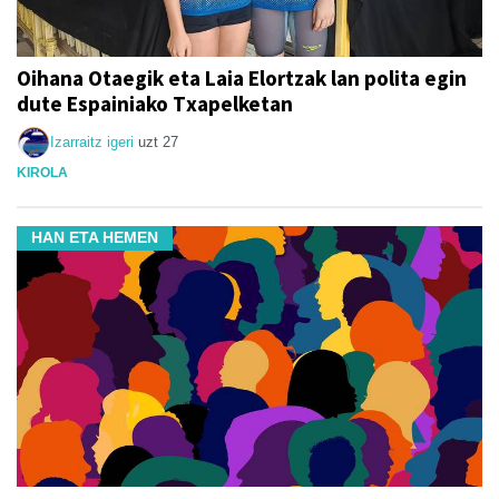
Oihana Otaegik eta Laia Elortzak lan polita egin
dute Espainiako Txapelketan
Izarraitz igeri
uzt 27
KIROLA
HAN ETA HEMEN