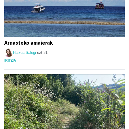
Arnasteko amaierak
Haizea Salegi
uzt 31
IRITZIA