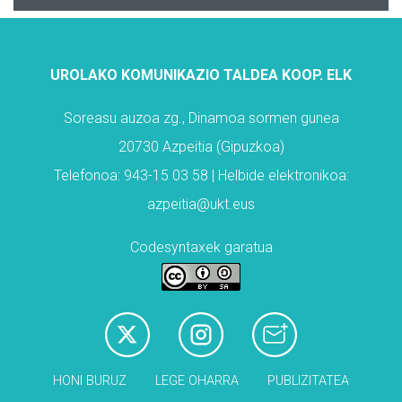
UROLAKO KOMUNIKAZIO TALDEA KOOP. ELK
Soreasu auzoa zg., Dinamoa sormen gunea
20730 Azpeitia (Gipuzkoa)
Telefonoa: 943-15 03 58 | Helbide elektronikoa:
azpeitia@ukt.eus
Codesyntaxek garatua
HONI BURUZ
LEGE OHARRA
PUBLIZITATEA