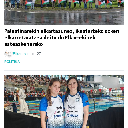
Palestinarekin elkartasunez, ikasturteko azken
elkarretaratzea deitu du Elkar-ekinek
asteazkenerako
Elkar-ekin
uzt 27
POLITIKA