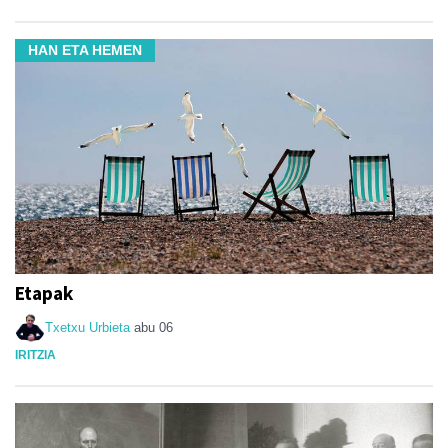
HAN ETA HEMEN
Etapak
Txetxu Urbieta
abu 06
IRITZIA