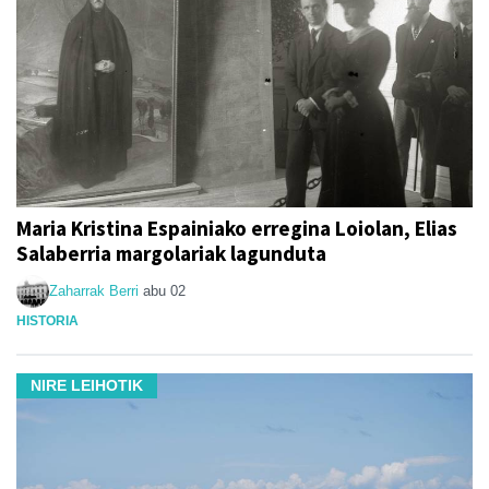
Maria Kristina Espainiako erregina Loiolan, Elias
Salaberria margolariak lagunduta
Zaharrak Berri
abu 02
HISTORIA
NIRE LEIHOTIK