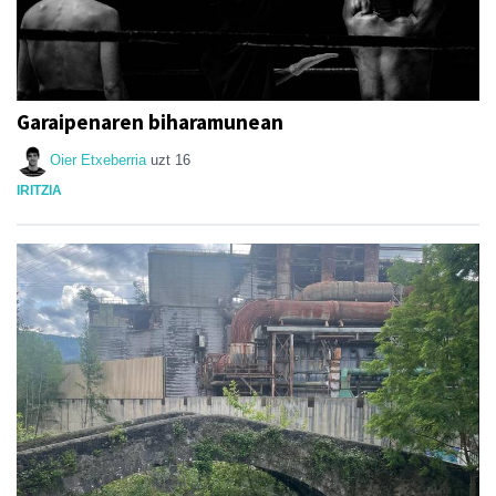
Garaipenaren biharamunean
Oier Etxeberria
uzt 16
IRITZIA