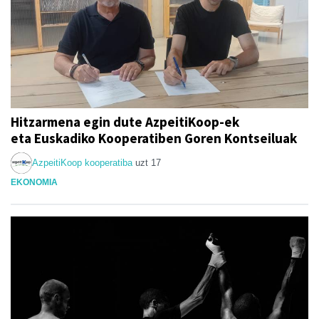
Hitzarmena egin dute AzpeitiKoop-ek
eta Euskadiko Kooperatiben Goren Kontseiluak
AzpeitiKoop kooperatiba
uzt 17
EKONOMIA