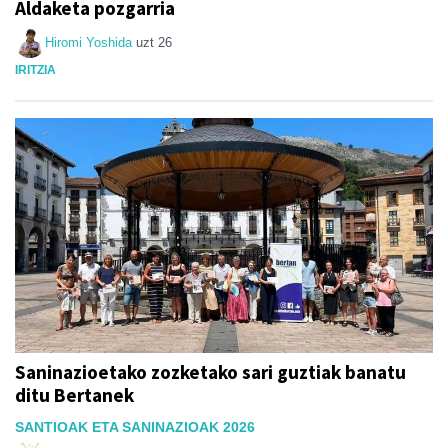
Aldaketa pozgarria
Hiromi Yoshida
uzt 26
IRITZIA
Saninazioetako zozketako sari guztiak banatu
ditu Bertanek
SANTIOAK ETA SANINAZIOAK 2026