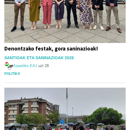
Denontzako festak, gora saninazioak!
SANTIOAK ETA SANINAZIOAK 2026
Azpeitiko EAJ
uzt 28
POLITIKA