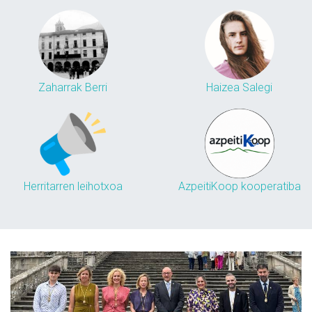
Zaharrak Berri
Haizea Salegi
Herritarren leihotxoa
AzpeitiKoop kooperatiba