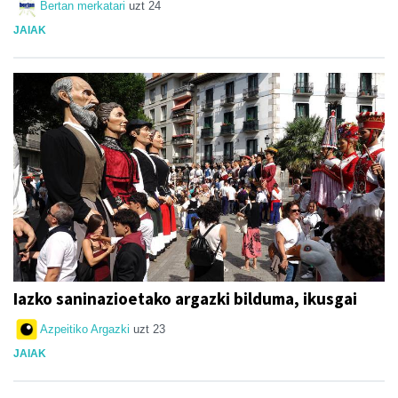
Bertan merkatari
uzt 24
JAIAK
Iazko saninazioetako argazki bilduma, ikusgai
Azpeitiko Argazki
uzt 23
JAIAK