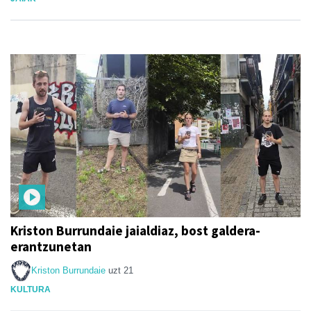
Kriston Burrundaie jaialdiaz, bost galdera-
erantzunetan
Kriston Burrundaie
uzt 21
KULTURA