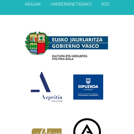
ARAUAK
HARREMANETARAKO
RSS
Babesleak