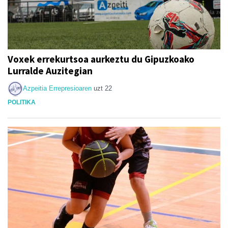
Voxek errekurtsoa aurkeztu du Gipuzkoako
Lurralde Auzitegian
Azpeitia Errepresioaren
uzt 22
POLITIKA