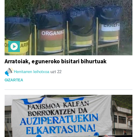
Arratoiak, eguneroko bisitari bihurtuak
Herritarren leihotxoa
uzt 22
GIZARTEA