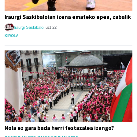
Iraurgi Saskibaloian izena emateko epea, zabalik
Iraurgi Saskibaloi
uzt 22
KIROLA
Nola ez gara bada herri festazalea izango?