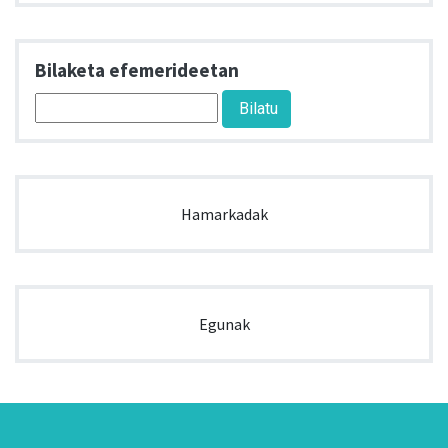
Bilaketa efemerideetan
Hamarkadak
Egunak