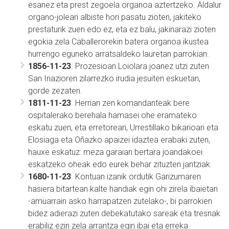
esanez eta prest zegoela organoa aztertzeko. Aldalur
organo-joleari albiste hori pasatu zioten, jakiteko
prestaturik zuen edo ez, eta ez balu, jakinarazi zioten
egokia zela Caballerorekin batera organoa ikustea
hurrengo eguneko arratsaldeko lauretan parrokian.
1856-11-23
. Prozesioan Loiolara joanez utzi zuten
San Inazioren zilarrezko irudia jesuiten eskuetan,
gorde zezaten.
1811-11-23
. Herrian zen komandanteak bere
ospitalerako berehala hamasei ohe eramateko
eskatu zuen, eta erretoreari, Urrestillako bikarioari eta
Elosiaga eta Oñazko apaizei idaztea erabaki zuten,
hauxe eskatuz: meza garaian bertara joandakoei
eskatzeko oheak edo eurek behar zituzten jantziak.
1680-11-23
. Kontuan izanik ordutik Garizumaren
hasiera bitartean kalte handiak egin ohi zirela ibaietan
-amuarrain asko harrapatzen zutelako-, bi parrokien
bidez adierazi zuten debekatutako sareak eta tresnak
erabiliz ezin zela arrantza egin ibai eta erreka