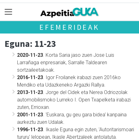
EFEMERIDEAK
Eguna: 11-23
2020-11-23
. Korta Saria jaso zuen Jose Luis
Larrañaga enpresariak, Sarralle Taldearen
sortzaileetakoak.
2016-11-23
. Igor Froilanek irabazi zuen 2016ko
Mendiko eta Udazkeneko Argazki Rallya.
2013-11-23
. Jorge del Cidek eta Nerea Odriozolak
automobilismoko Lurreko I. Open Txapelketa irabazi
zuten, Errioxan.
2001-11-23
. 'Euskara, gu geu gara bidea' kanpaina
aurkeztu zuen Udalak.
1996-11-23
. Ikasle Eguna egin zuten, 'Autoritarismoari
tururu' lelopean, Ikasle Abertzaleek antolatuta.