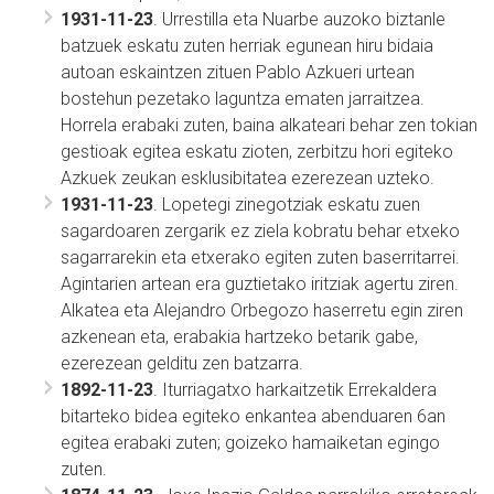
1931-11-23
. Urrestilla eta Nuarbe auzoko biztanle
batzuek eskatu zuten herriak egunean hiru bidaia
autoan eskaintzen zituen Pablo Azkueri urtean
bostehun pezetako laguntza ematen jarraitzea.
Horrela erabaki zuten, baina alkateari behar zen tokian
gestioak egitea eskatu zioten, zerbitzu hori egiteko
Azkuek zeukan esklusibitatea ezerezean uzteko.
1931-11-23
. Lopetegi zinegotziak eskatu zuen
sagardoaren zergarik ez ziela kobratu behar etxeko
sagarrarekin eta etxerako egiten zuten baserritarrei.
Agintarien artean era guztietako iritziak agertu ziren.
Alkatea eta Alejandro Orbegozo haserretu egin ziren
azkenean eta, erabakia hartzeko betarik gabe,
ezerezean gelditu zen batzarra.
1892-11-23
. Iturriagatxo harkaitzetik Errekaldera
bitarteko bidea egiteko enkantea abenduaren 6an
egitea erabaki zuten; goizeko hamaiketan egingo
zuten.