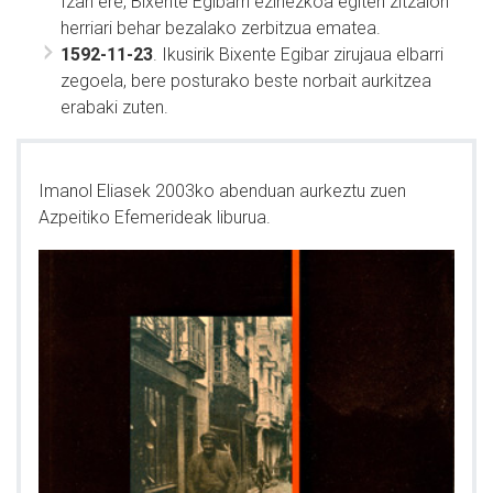
Izan ere, Bixente Egibarri ezinezkoa egiten zitzaion
herriari behar bezalako zerbitzua ematea.
1592-11-23
. Ikusirik Bixente Egibar zirujaua elbarri
zegoela, bere posturako beste norbait aurkitzea
erabaki zuten.
Imanol Eliasek 2003ko abenduan aurkeztu zuen
Azpeitiko Efemerideak liburua.