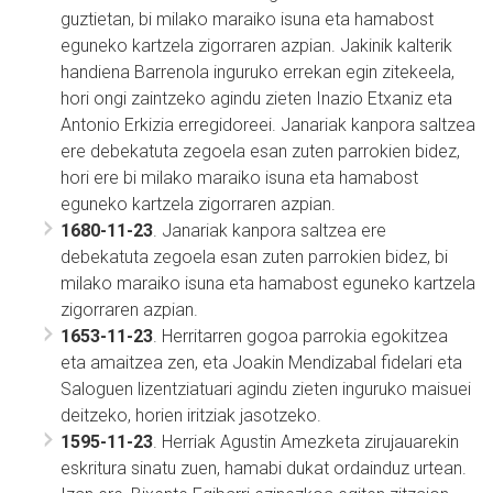
guztietan, bi milako maraiko isuna eta hamabost
eguneko kartzela zigorraren azpian. Jakinik kalterik
handiena Barrenola inguruko errekan egin zitekeela,
hori ongi zaintzeko agindu zieten Inazio Etxaniz eta
Antonio Erkizia erregidoreei. Janariak kanpora saltzea
ere debekatuta zegoela esan zuten parrokien bidez,
hori ere bi milako maraiko isuna eta hamabost
eguneko kartzela zigorraren azpian.
1680-11-23
. Janariak kanpora saltzea ere
debekatuta zegoela esan zuten parrokien bidez, bi
milako maraiko isuna eta hamabost eguneko kartzela
zigorraren azpian.
1653-11-23
. Herritarren gogoa parrokia egokitzea
eta amaitzea zen, eta Joakin Mendizabal fidelari eta
Saloguen lizentziatuari agindu zieten inguruko maisuei
deitzeko, horien iritziak jasotzeko.
1595-11-23
. Herriak Agustin Amezketa zirujauarekin
eskritura sinatu zuen, hamabi dukat ordainduz urtean.