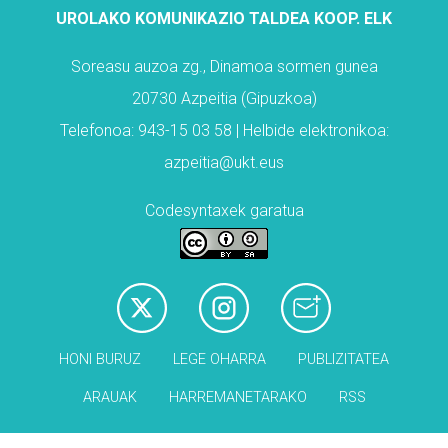
UROLAKO KOMUNIKAZIO TALDEA KOOP. ELK
Soreasu auzoa zg., Dinamoa sormen gunea
20730 Azpeitia (Gipuzkoa)
Telefonoa: 943-15 03 58 | Helbide elektronikoa:
azpeitia@ukt.eus
Codesyntaxek garatua
HONI BURUZ
LEGE OHARRA
PUBLIZITATEA
ARAUAK
HARREMANETARAKO
RSS