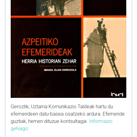
Geroztik, Uztarria Komunikazio Taldeak hartu du
efemerideen datu-basea osatzeko ardura. Efemeride
guztiak, hemen dituzue kontsultagai.
Informazio
gehiago