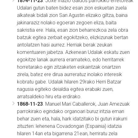
1874-11-23
. Joxe Inazio Galdos parrokiko erretoreak
Udalari gutun baten bidez esan zion eskuetan zuela
alkateak bidali zion San Agustin elizako giltza, baina
jakinaraziz nolako egoeran zegoen eliza, baita
sakristia ere. Hala, esan zion beharrezkoa zela obra
batzuk egitea zerbait egokitzeko, elizkizunak bertan
antolatzen hasi aurrez. Herriak berak zeukan
komentuaren jabetza. Azkenean Udalak eskatu zuen
egokitze lanak aurrera eramateko, edo herritarrek
horretarako egin zitzaketen eskaintzak onartzen
zirela, batez ere dirua aurreratuz inolako interesik
kobratu gabe. Udalak hilaren 29rako Herri Batzar
nagusia egiteko deialdia egitea erabaki zuen,
arratsaldeko hiru eta erdirako.
1868-11-23
. Manuel Mari Caballerok, Juan Amezuak
parrokirako egindako organoari buruz iritzia eman
behar zuen eta, hala, hark idatzitako bi gutun irakurri
zituzten: lehenena Covadongan (Espainia) idatzia
hilaren 14an eta bigarrena 21ean, herriratu zela