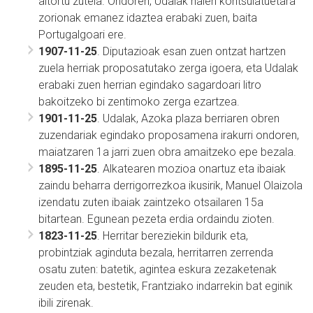
aitortu zutela. Ondoren, Udalak haien kontsulatuetara
zorionak emanez idaztea erabaki zuen, baita
Portugalgoari ere.
1907-11-25
. Diputazioak esan zuen ontzat hartzen
zuela herriak proposatutako zerga igoera, eta Udalak
erabaki zuen herrian egindako sagardoari litro
bakoitzeko bi zentimoko zerga ezartzea.
1901-11-25
. Udalak, Azoka plaza berriaren obren
zuzendariak egindako proposamena irakurri ondoren,
maiatzaren 1a jarri zuen obra amaitzeko epe bezala.
1895-11-25
. Alkatearen mozioa onartuz eta ibaiak
zaindu beharra derrigorrezkoa ikusirik, Manuel Olaizola
izendatu zuten ibaiak zaintzeko otsailaren 15a
bitartean. Egunean pezeta erdia ordaindu zioten.
1823-11-25
. Herritar bereziekin bildurik eta,
probintziak aginduta bezala, herritarren zerrenda
osatu zuten: batetik, agintea eskura zezaketenak
zeuden eta, bestetik, Frantziako indarrekin bat eginik
ibili zirenak.