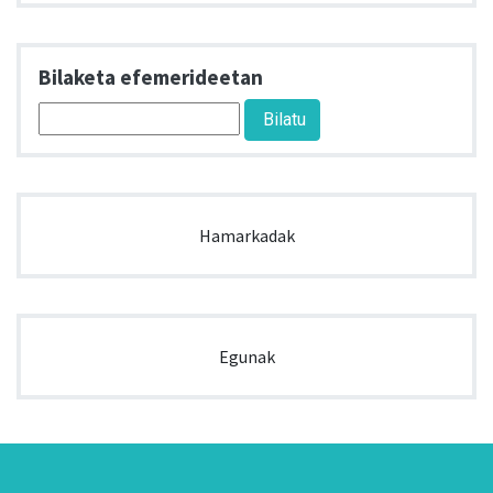
Bilaketa efemerideetan
Hamarkadak
Egunak