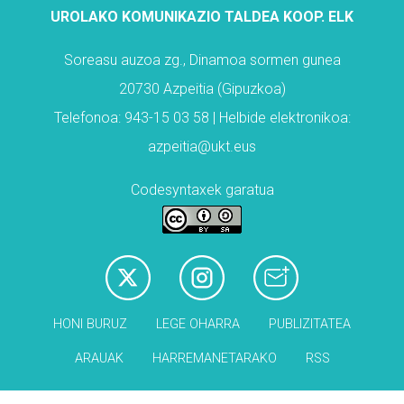
UROLAKO KOMUNIKAZIO TALDEA KOOP. ELK
Soreasu auzoa zg., Dinamoa sormen gunea
20730 Azpeitia (Gipuzkoa)
Telefonoa: 943-15 03 58 | Helbide elektronikoa:
azpeitia@ukt.eus
Codesyntaxek garatua
HONI BURUZ
LEGE OHARRA
PUBLIZITATEA
ARAUAK
HARREMANETARAKO
RSS