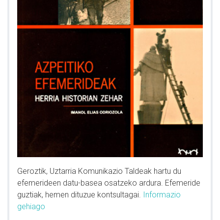
Geroztik, Uztarria Komunikazio Taldeak hartu du
efemerideen datu-basea osatzeko ardura. Efemeride
guztiak, hemen dituzue kontsultagai.
Informazio
gehiago