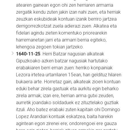
atearen gainean egon ohi zen herriaren armarria
zergatik kendu zuten jakin izan nahi zuen, eta herriak
zeuzkan eskubideak kontuan izanik berriro jartzea
derrigorrezkotzat zuela adierazi zuen. Alkatea eta
fidelari agindu zieten komentuko priorearekin
harremanetan jarri eta armarri berria egiteko,
lehengoa zegoen tokian jartzeko.
1640-11-25
. Herri Batzar nagusian alkateak
Gipuzkoako azken batzar nagusiak hartutako
erabakiaren berri eman zuen: herriko konpainiak
Lezora irtetea urtarrilaren 15ean, han geldituz hilaren
bukaera arte. Horretaz gain, alkateak zioen kontuan
eduki behar zirela gastuak eta aurkitu egin beharko
zirela armak; izan ere, herrian arma gutxi zeuden,
aurretik joandako soldaduek ez zituztelako guztiak
itzuli. Aho batez erabaki zuten kapitain ohi Domingo
Lopez Arandiari kontuak eskatzea, baita harekin
agintean egon zirenei ere; ondorengoei ere gauza