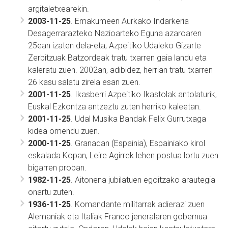
argitaletxearekin.
2003-11-25
. Emakumeen Aurkako Indarkeria
Desagerrarazteko Nazioarteko Eguna azaroaren
25ean izaten dela-eta, Azpeitiko Udaleko Gizarte
Zerbitzuak Batzordeak tratu txarren gaia landu eta
kaleratu zuen. 2002an, adibidez, herrian tratu txarren
26 kasu salatu zirela esan zuen.
2001-11-25
. Ikasberri Azpeitiko Ikastolak antolaturik,
Euskal Ezkontza antzeztu zuten herriko kaleetan.
2001-11-25
. Udal Musika Bandak Felix Gurrutxaga
kidea omendu zuen.
2000-11-25
. Granadan (Espainia), Espainiako kirol
eskalada Kopan, Leire Agirrek lehen postua lortu zuen
bigarren proban.
1982-11-25
. Aitonena jubilatuen egoitzako arautegia
onartu zuten.
1936-11-25
. Komandante militarrak adierazi zuen
Alemaniak eta Italiak Franco jeneralaren gobernua