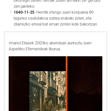
bera egin zieten, herriak zituen armekin zer gertatu
zen jakiteko.
1640-11-25
. Herritik irtengo zuen konpainia 80
lagunez osatutakoa izatea erabaki zuten, eta
zilarrezko erreal bat eman zioten kide bakoitzari.
Imanol Eliasek 2003ko abenduan aurkeztu zuen
Azpeitiko Efemerideak liburua.