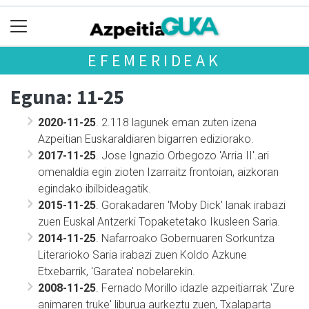
EFEMERIDEAK
Eguna: 11-25
2020-11-25
. 2.118 lagunek eman zuten izena
Azpeitian Euskaraldiaren bigarren ediziorako.
2017-11-25
. Jose Ignazio Orbegozo 'Arria II'.ari
omenaldia egin zioten Izarraitz frontoian, aizkoran
egindako ibilbideagatik.
2015-11-25
. Gorakadaren 'Moby Dick' lanak irabazi
zuen Euskal Antzerki Topaketetako Ikusleen Saria.
2014-11-25
. Nafarroako Gobernuaren Sorkuntza
Literarioko Saria irabazi zuen Koldo Azkune
Etxebarrik, 'Garatea' nobelarekin.
2008-11-25
. Fernado Morillo idazle azpeitiarrak 'Zure
animaren truke' liburua aurkeztu zuen, Txalaparta