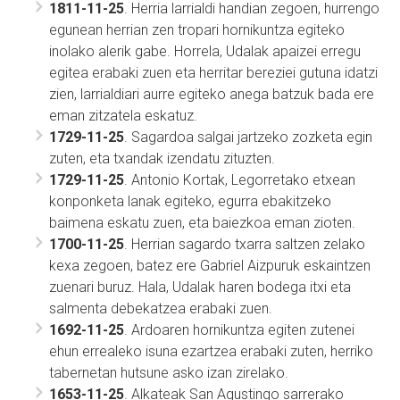
1811-11-25
. Herria larrialdi handian zegoen, hurrengo
egunean herrian zen tropari hornikuntza egiteko
inolako alerik gabe. Horrela, Udalak apaizei erregu
egitea erabaki zuen eta herritar bereziei gutuna idatzi
zien, larrialdiari aurre egiteko anega batzuk bada ere
eman zitzatela eskatuz.
1729-11-25
. Sagardoa salgai jartzeko zozketa egin
zuten, eta txandak izendatu zituzten.
1729-11-25
. Antonio Kortak, Legorretako etxean
konponketa lanak egiteko, egurra ebakitzeko
baimena eskatu zuen, eta baiezkoa eman zioten.
1700-11-25
. Herrian sagardo txarra saltzen zelako
kexa zegoen, batez ere Gabriel Aizpuruk eskaintzen
zuenari buruz. Hala, Udalak haren bodega itxi eta
salmenta debekatzea erabaki zuen.
1692-11-25
. Ardoaren hornikuntza egiten zutenei
ehun errealeko isuna ezartzea erabaki zuten, herriko
tabernetan hutsune asko izan zirelako.
1653-11-25
. Alkateak San Agustingo sarrerako