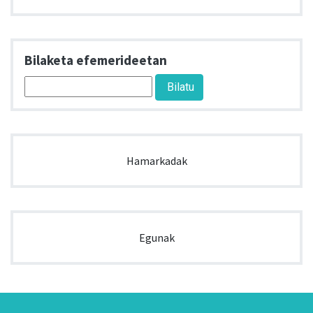
Bilaketa efemerideetan
Hamarkadak
Egunak