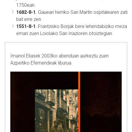
1750ean.
1682-8-1
. Gauean herriko San Martin ospitalearen zati
bat erre zen.
1551-8-1
. Frantzisko Borjak bere lehendabiziko meza
eman zuen Loiolako San Inazioren otoiztegian.
Imanol Eliasek 2003ko abenduan aurkeztu zuen
Azpeitiko Efemerideak liburua.