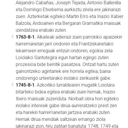
Alejandro Cabañas, Joseph Tejada, Antonio Ballenilla
eta Domingo Etxeberria aurkeztu zirela ere jakinarazi
zuen. Azterketak egiteko Martin Erro eta Inazio Xabier
Balzola, Andoainen eta Bergaran Gramatika maisuak
izendatzea erabaki zuten.
1763-8-1
. Alkateak adierazi zuen parrokiko apaizekin
harremanetan jarri ondoren eta Frantziskanetako
lekaimeen erreguak entzun ondoren, egokia zela
Loiolako Santutegira egun hartan egingo zuten
prozesioa bide berritik pasatzea. Ontzat hartu zuten
gainontzeko agintariek ere horrela egitea, baina
ondorengo urteetarako inolako zerikusirik gabe.
1745-8-1
. Azkoitiko lurraldearen mugatik Loiolara
bitarteko bidea egitea erabaki zuen herriak, Inazio
Ibero maisuak zuzenduta. Norbait obra hori egiteko
inolako interesik gabe dirua aurreratzeko prest zen
eta harekin harremanetan jartzea erabaki zuten.
Herriak dirua mendiak saltzean emango ziola
jakinarazi zion, hiru zatitan banatuta: 1748, 1749 eta