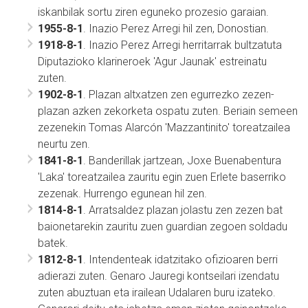
iskanbilak sortu ziren eguneko prozesio garaian.
1955-8-1
. Inazio Perez Arregi hil zen, Donostian.
1918-8-1
. Inazio Perez Arregi herritarrak bultzatuta
Diputazioko klarineroek 'Agur Jaunak' estreinatu
zuten.
1902-8-1
. Plazan altxatzen zen egurrezko zezen-
plazan azken zekorketa ospatu zuten. Beriain semeen
zezenekin Tomas Alarcón 'Mazzantinito' toreatzailea
neurtu zen.
1841-8-1
. Banderillak jartzean, Joxe Buenabentura
'Laka' toreatzailea zauritu egin zuen Erlete baserriko
zezenak. Hurrengo egunean hil zen.
1814-8-1
. Arratsaldez plazan jolastu zen zezen bat
baionetarekin zauritu zuen guardian zegoen soldadu
batek.
1812-8-1
. Intendenteak idatzitako ofizioaren berri
adierazi zuten. Genaro Jauregi kontseilari izendatu
zuten abuztuan eta irailean Udalaren buru izateko.