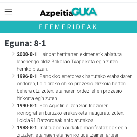
EFEMERIDEAK
Eguna: 8-1
2008-8-1
. Hainbat herritarren ekimenetik abiatuta,
lehenengo aldiz Bakailao Txapelketa egin zuten,
herriko plazan.
1996-8-1
. Parrokiko erretoreak hartutako erabakiaren
ondoren, Loiolarako ohiko prozesio elizkoia bertan
behera utzi zuten, eta haren ordez lehen prozesio
hirikorra egin zuten.
1990-8-1
. San Agustin elizan San Inazioren
ikonografiari buruzko erakusketa inauguratu zuten,
Loiola'91 Batzordeak antolatutakoa.
1988-8-1
. Instituzioen aurkako manifestazioak egin
zituzten, eta haien eta herriko udaltzainen artean