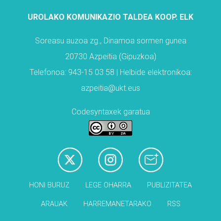
UROLAKO KOMUNIKAZIO TALDEA KOOP. ELK
Soreasu auzoa zg., Dinamoa sormen gunea
20730 Azpeitia (Gipuzkoa)
Telefonoa: 943-15 03 58 | Helbide elektronikoa:
azpeitia@ukt.eus
Codesyntaxek garatua
HONI BURUZ
LEGE OHARRA
PUBLIZITATEA
ARAUAK
HARREMANETARAKO
RSS