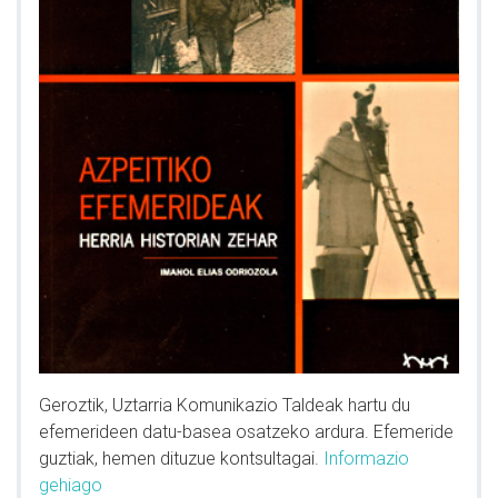
Geroztik, Uztarria Komunikazio Taldeak hartu du
efemerideen datu-basea osatzeko ardura. Efemeride
guztiak, hemen dituzue kontsultagai.
Informazio
gehiago