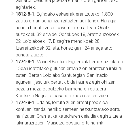
Genarori deitu eta jabetza eman zioten gainontzeko
agintariek.
1812-8-1
. Egindako eskaerak erantzuteko, 1.800
zatiko eman behar izan zituzten agintariek. Haragia
honela banatu zuten baserritarren artean: Oñatz
auzokoek 32 erralde, Odriakoek 18, Aratz auzokoek
22, Loiolakoek 17, Eizagirre mendikoek 28,
Izarraitzekoek 32, eta, horiez gain, 24 anega arto
banatu zituzten.
1774-8-1
. Manuel Bentura Figueroak herriak uztailaren
15ean idatzitako gutunari eman zion erantzuna irakurri
zuten. Bertan Loiolako Santutegian, San Inazio
egunean, jesuitak bertatik bidali aurrez egin ohi zen
bezala meza ospatzeko baimenaren eskaera
Kontseilu Nagusira pasatuta zuela esaten zuen.
1774-8-1
. Udalak, lortuta zuen erreal probisioa
kontuan izanda, herriko semeen hezkuntzarako sortu
nahi zuten Gramatika katedraren deialdiak egin zituela
jakinarazi zuen. Maisutza postua lortu nahirik