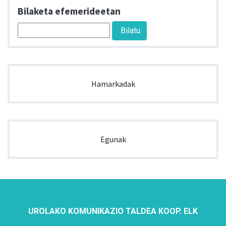
Bilaketa efemerideetan
Hamarkadak
Egunak
UROLAKO KOMUNIKAZIO TALDEA KOOP. ELK