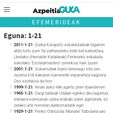
EFEMERIDEAK
Eguna: 1-21
2011-1-21
. Gorka Karapeto eskalatzaileak bigarren
aldiz lortu zuen 9a zailtasuneko bide bat kateatzea,
Lleidako (Herrialde Katalanak) Perleseko eskalada
eskolako 'Esclatamasters' izenekoa, hain zuzen.
2001-1-21
. Sokamutilak baino lehenago iritsi zen
zezena Erdi kalearen barrenetik enparantza nagusira.
Oso ezohikoa da hori.
1999-1-21
. Arrain asko hilik agertu ziren Ibaiederren.
1965-1-21
. Oargi taldeak Udalari eginiko diru laguntza
eskaera ezerezean uztea erabaki zuten agintariek, ez
zelako urte horretan danborradarik egin.
1929-1-21
. Periko Odriozola 'Munatei' futbolaria jaio