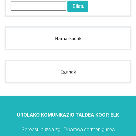
Hamarkadak
Egunak
UROLAKO KOMUNIKAZIO TALDEA KOOP. ELK
Soreasu auzoa zg., Dinamoa sormen gunea