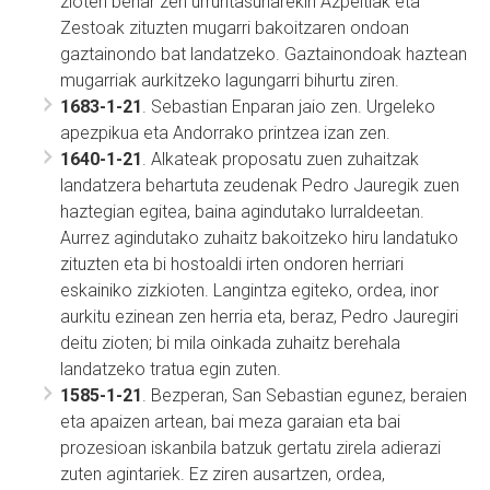
zioten behar zen urruntasunarekin Azpeitiak eta
Zestoak zituzten mugarri bakoitzaren ondoan
gaztainondo bat landatzeko. Gaztainondoak haztean
mugarriak aurkitzeko lagungarri bihurtu ziren.
1683-1-21
. Sebastian Enparan jaio zen. Urgeleko
apezpikua eta Andorrako printzea izan zen.
1640-1-21
. Alkateak proposatu zuen zuhaitzak
landatzera behartuta zeudenak Pedro Jauregik zuen
haztegian egitea, baina agindutako lurraldeetan.
Aurrez agindutako zuhaitz bakoitzeko hiru landatuko
zituzten eta bi hostoaldi irten ondoren herriari
eskainiko zizkioten. Langintza egiteko, ordea, inor
aurkitu ezinean zen herria eta, beraz, Pedro Jauregiri
deitu zioten; bi mila oinkada zuhaitz berehala
landatzeko tratua egin zuten.
1585-1-21
. Bezperan, San Sebastian egunez, beraien
eta apaizen artean, bai meza garaian eta bai
prozesioan iskanbila batzuk gertatu zirela adierazi
zuten agintariek. Ez ziren ausartzen, ordea,