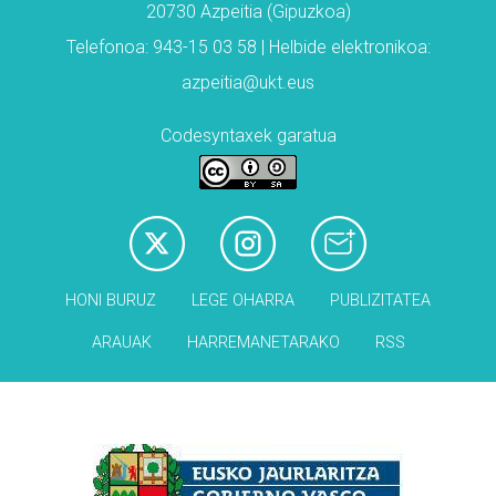
20730 Azpeitia (Gipuzkoa)
Telefonoa: 943-15 03 58 | Helbide elektronikoa:
azpeitia@ukt.eus
Codesyntaxek garatua
HONI BURUZ
LEGE OHARRA
PUBLIZITATEA
ARAUAK
HARREMANETARAKO
RSS
Babesleak