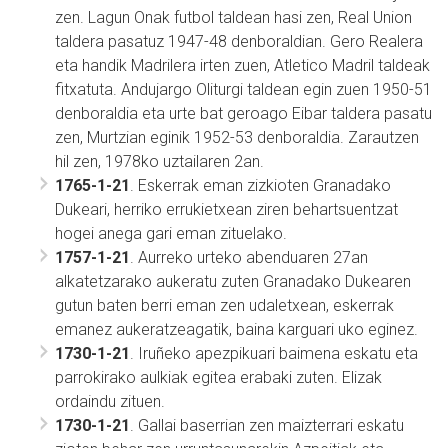
zen. Lagun Onak futbol taldean hasi zen, Real Union
taldera pasatuz 1947-48 denboraldian. Gero Realera
eta handik Madrilera irten zuen, Atletico Madril taldeak
fitxatuta. Andujargo Oliturgi taldean egin zuen 1950-51
denboraldia eta urte bat geroago Eibar taldera pasatu
zen, Murtzian eginik 1952-53 denboraldia. Zarautzen
hil zen, 1978ko uztailaren 2an.
1765-1-21
. Eskerrak eman zizkioten Granadako
Dukeari, herriko errukietxean ziren behartsuentzat
hogei anega gari eman zituelako.
1757-1-21
. Aurreko urteko abenduaren 27an
alkatetzarako aukeratu zuten Granadako Dukearen
gutun baten berri eman zen udaletxean, eskerrak
emanez aukeratzeagatik, baina karguari uko eginez.
1730-1-21
. Iruñeko apezpikuari baimena eskatu eta
parrokirako aulkiak egitea erabaki zuten. Elizak
ordaindu zituen.
1730-1-21
. Gallai baserrian zen maizterrari eskatu