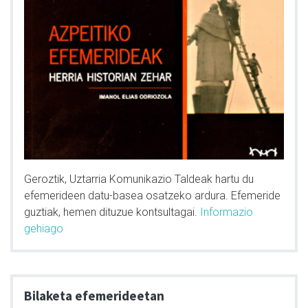
Geroztik, Uztarria Komunikazio Taldeak hartu du
efemerideen datu-basea osatzeko ardura. Efemeride
guztiak, hemen dituzue kontsultagai.
Informazio
gehiago
Bilaketa efemerideetan