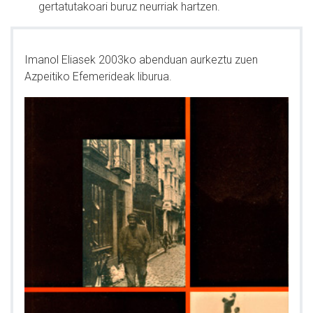
gertatutakoari buruz neurriak hartzen.
Imanol Eliasek 2003ko abenduan aurkeztu zuen
Azpeitiko Efemerideak liburua.