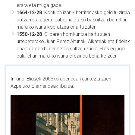
erara eta muga gabe.
1664-12-28
. Kontuan izanik herritar asko gelditu zirela
batzarrera agertu gabe, haietako bakoitzari berrehun
maraiko isuna kobratzea onartu zuten.
1550-12-28
. Olioaren hornikuntza hartu zuen
urtebeterako Juan Perez Altunak. Alkateak eta fidelak
onartu zuten bi dendetan saltzen zuela. Huts egingo
balu, ehun maraiko isuna ordaindu beharko zuen.
Imanol Eliasek 2003ko abenduan aurkeztu zuen
Azpeitiko Efemerideak liburua.