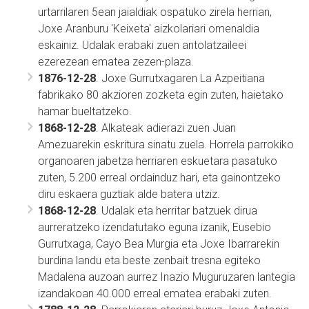
urtarrilaren 5ean jaialdiak ospatuko zirela herrian,
Joxe Aranburu 'Keixeta' aizkolariari omenaldia
eskainiz. Udalak erabaki zuen antolatzaileei
ezerezean ematea zezen-plaza.
1876-12-28
. Joxe Gurrutxagaren La Azpeitiana
fabrikako 80 akzioren zozketa egin zuten, haietako
hamar bueltatzeko.
1868-12-28
. Alkateak adierazi zuen Juan
Amezuarekin eskritura sinatu zuela. Horrela parrokiko
organoaren jabetza herriaren eskuetara pasatuko
zuten, 5.200 erreal ordainduz hari, eta gainontzeko
diru eskaera guztiak alde batera utziz.
1868-12-28
. Udalak eta herritar batzuek dirua
aurreratzeko izendatutako eguna izanik, Eusebio
Gurrutxaga, Cayo Bea Murgia eta Joxe Ibarrarekin
burdina landu eta beste zenbait tresna egiteko
Madalena auzoan aurrez Inazio Muguruzaren lantegia
izandakoan 40.000 erreal ematea erabaki zuten.