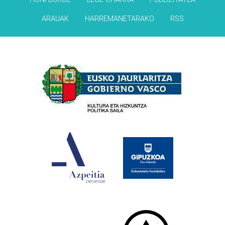
ARAUAK
HARREMANETARAKO
RSS
Babesleak