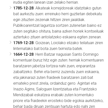
irudia egiten lanean izan zelako herrian.
1785-12-28
. Alkateak korrejidoreak idatzitako gutun
bat aurkeztu zuen: erreinuko herri guztietan debekatu
egin zituzten zezenak hiltzen ziren jaialdiak.
Publikoarentzat laguntza sortzen zutenetan baino ez
zuten segituko ohitura, baina azken horiek kontseiluak
aztertuko zituen antolatzeko eskaera egiten zenean.
1769-12-28
. Goizean, Loiolako elizako teilatuan ziren
linternatako bat bota zuen tximista batek.
1664-12-28
. Herri Batzar nagusian Santo Domingo
komentuari buruz hitz egin zuten: herriak komentuaren
baratzaren jabetza lortzea nahi zuen, enparantza
zabaltzeko. Behin eta berriz zuzendu zuen eskaera,
eta jakinarazi zuten fraideek baratzaren zati bat
emateko prest zirela, ordainduz gero. Agintari eta
Inazio Agirre, Saloguen lizentziatua eta Frantzisko
Mendizabali eskatzea erabaki zuten komentuko
priore eta fraideekin erosteko bide egokia aurkitzeko,
behar bada diruan zentsuan hartuta edo nahi zen