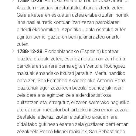
1788-12-28
. Parrokiaren atariari buruz Joxe Antonio
Arzadun maisuak prestatutako itxura aztertu zuten.
Gaia alkatearen eskuetan uztea erabaki zuten, honek
lana hasi aurretik kontuan izan zezan parrokiaren
alderdi ekonomikoa. Azpeitiko Udala osatuko zuten
agintari berriei guztiaren berri jakinaraztea onartu
zuten.
1788-12-28
. Floridablancako (Espainia) konteari
idaztea erabaki zuten, esanez nolatan ari zen herria
parrokiaren sarrera berria egiten Ventura Rodriguez
maisuak emandako itxurari jarraituz. Meritu handiko
obra zen, San Fernando Akademiako Antonio Ponz
idazkariak ager zezakeen bezala, esanez jakinean
zela bera ahalegintzen zela alderdi artistikoa
bultzatzen eta, erregutuz, elizaren sarrerako nagusiko
ate gainean medailoi bat jartzeko iritzia eman zezala.
Bestalde, adierazi zioten aipaturiko akademiara
bidalitako gutunean esaten zela guztiaren berri eman
zezakeela Pedro Michel maisuak, San Sebastianen