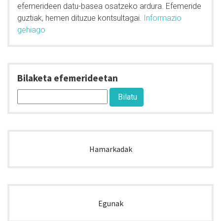
efemerideen datu-basea osatzeko ardura. Efemeride
guztiak, hemen dituzue kontsultagai.
Informazio
gehiago
Bilaketa efemerideetan
Hamarkadak
Egunak