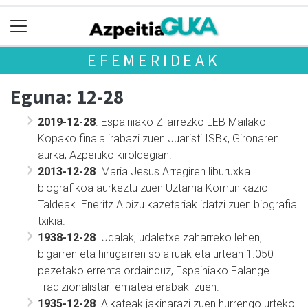
EFEMERIDEAK
Eguna: 12-28
2019-12-28
. Espainiako Zilarrezko LEB Mailako
Kopako finala irabazi zuen Juaristi ISBk, Gironaren
aurka, Azpeitiko kiroldegian.
2013-12-28
. Maria Jesus Arregiren liburuxka
biografikoa aurkeztu zuen Uztarria Komunikazio
Taldeak. Eneritz Albizu kazetariak idatzi zuen biografia
txikia.
1938-12-28
. Udalak, udaletxe zaharreko lehen,
bigarren eta hirugarren solairuak eta urtean 1.050
pezetako errenta ordainduz, Espainiako Falange
Tradizionalistari ematea erabaki zuen.
1935-12-28
. Alkateak jakinarazi zuen hurrengo urteko