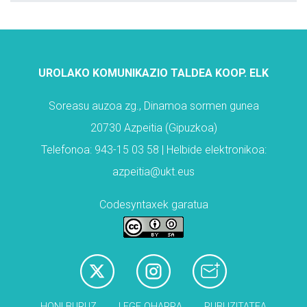
UROLAKO KOMUNIKAZIO TALDEA KOOP. ELK
Soreasu auzoa zg., Dinamoa sormen gunea
20730 Azpeitia (Gipuzkoa)
Telefonoa: 943-15 03 58 | Helbide elektronikoa:
azpeitia@ukt.eus
Codesyntaxek garatua
HONI BURUZ
LEGE OHARRA
PUBLIZITATEA