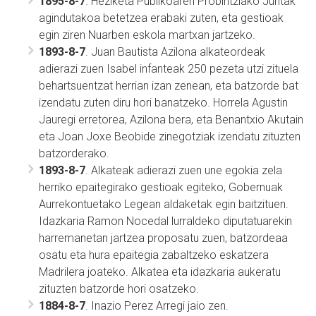
1895-8-7
. Heziketa Publikoaren Probintziako Juntak
agindutakoa betetzea erabaki zuten, eta gestioak
egin ziren Nuarben eskola martxan jartzeko.
1893-8-7
. Juan Bautista Azilona alkateordeak
adierazi zuen Isabel infanteak 250 pezeta utzi zituela
behartsuentzat herrian izan zenean, eta batzorde bat
izendatu zuten diru hori banatzeko. Horrela Agustin
Jauregi erretorea, Azilona bera, eta Benantxio Akutain
eta Joan Joxe Beobide zinegotziak izendatu zituzten
batzorderako.
1893-8-7
. Alkateak adierazi zuen une egokia zela
herriko epaitegirako gestioak egiteko, Gobernuak
Aurrekontuetako Legean aldaketak egin baitzituen.
Idazkaria Ramon Nocedal lurraldeko diputatuarekin
harremanetan jartzea proposatu zuen, batzordeaa
osatu eta hura epaitegia zabaltzeko eskatzera
Madrilera joateko. Alkatea eta idazkaria aukeratu
zituzten batzorde hori osatzeko.
1884-8-7
. Inazio Perez Arregi jaio zen.