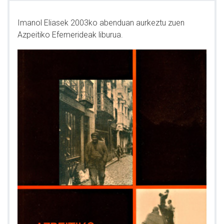
Imanol Eliasek 2003ko abenduan aurkeztu zuen
Azpeitiko Efemerideak liburua.