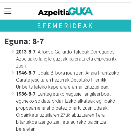
EFEMERIDEAK
Eguna: 8-7
2013-8-7
. Alfonso Gallardo Taldeak Corrugados
Azpeitiako langile guztiak kaleratu eta enpresa itxi
zuen.
1946-8-7
. Udala Bilbora joan zen, Anaia Frantzisko
Garate jesuitaren hezurrak Deustuko hilerritik
Unibertsitateko kaperara eraman zituztenean.
1936-8-7
. Lantegietako nagusiei langileei bost
eguneko soldata ordaintzeko alkateak egindako
proposamena aho batez onartu zuen Udalak.
Ordainketa uztailaren 27tik abuztuaren 1era
bitartekoa izango zen, eta aurreko baldintza
beraietan.