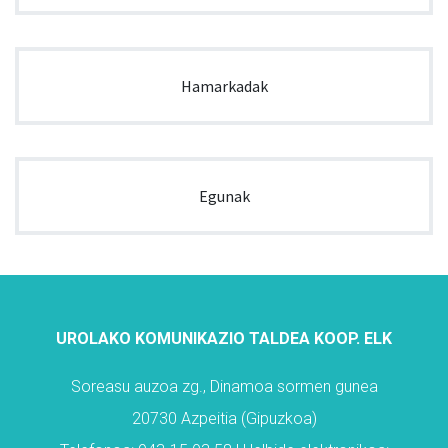
Hamarkadak
Egunak
UROLAKO KOMUNIKAZIO TALDEA KOOP. ELK
Soreasu auzoa zg., Dinamoa sormen gunea
20730 Azpeitia (Gipuzkoa)