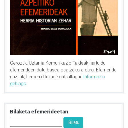
Geroztik, Uztarria Komunikazio Taldeak hartu du
efemerideen datu-basea osatzeko ardura. Efemeride
guztiak, hemen dituzue kontsultagai.
Informazio
gehiago
Bilaketa efemerideetan