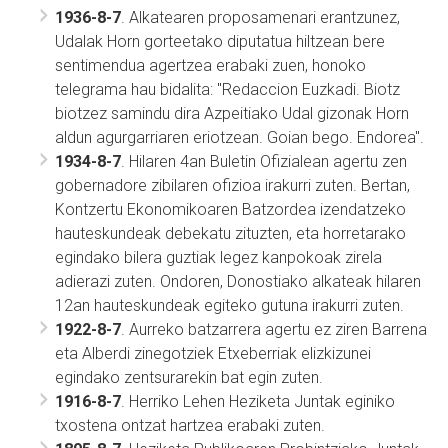
1936-8-7
. Alkatearen proposamenari erantzunez,
Udalak Horn gorteetako diputatua hiltzean bere
sentimendua agertzea erabaki zuen, honoko
telegrama hau bidalita: "Redaccion Euzkadi. Biotz
biotzez samindu dira Azpeitiako Udal gizonak Horn
aldun agurgarriaren eriotzean. Goian bego. Endorea".
1934-8-7
. Hilaren 4an Buletin Ofizialean agertu zen
gobernadore zibilaren ofizioa irakurri zuten. Bertan,
Kontzertu Ekonomikoaren Batzordea izendatzeko
hauteskundeak debekatu zituzten, eta horretarako
egindako bilera guztiak legez kanpokoak zirela
adierazi zuten. Ondoren, Donostiako alkateak hilaren
12an hauteskundeak egiteko gutuna irakurri zuten.
1922-8-7
. Aurreko batzarrera agertu ez ziren Barrena
eta Alberdi zinegotziek Etxeberriak elizkizunei
egindako zentsurarekin bat egin zuten.
1916-8-7
. Herriko Lehen Heziketa Juntak eginiko
txostena ontzat hartzea erabaki zuten.