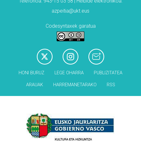
Telefonoa: 943-15 03 58 | Helbide elektronikoa:
azpeitia@ukt.eus
Codesyntaxek garatua
HONI BURUZ
LEGE OHARRA
PUBLIZITATEA
ARAUAK
HARREMANETARAKO
RSS
Babesleak