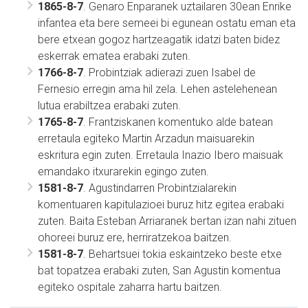
1865-8-7
. Genaro Enparanek uztailaren 30ean Enrike
infantea eta bere semeei bi egunean ostatu eman eta
bere etxean gogoz hartzeagatik idatzi baten bidez
eskerrak ematea erabaki zuten.
1766-8-7
. Probintziak adierazi zuen Isabel de
Fernesio erregin ama hil zela. Lehen astelehenean
lutua erabiltzea erabaki zuten.
1765-8-7
. Frantziskanen komentuko alde batean
erretaula egiteko Martin Arzadun maisuarekin
eskritura egin zuten. Erretaula Inazio Ibero maisuak
emandako itxurarekin egingo zuten.
1581-8-7
. Agustindarren Probintzialarekin
komentuaren kapitulazioei buruz hitz egitea erabaki
zuten. Baita Esteban Arriaranek bertan izan nahi zituen
ohoreei buruz ere, herriratzekoa baitzen.
1581-8-7
. Behartsuei tokia eskaintzeko beste etxe
bat topatzea erabaki zuten, San Agustin komentua
egiteko ospitale zaharra hartu baitzen.