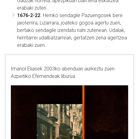
Gauzak horrela, apezpikuari baimena eskatzea
erabaki zuten.
1676-2-22
. Herriko sendagile Pazuengosek bere
jaioterrira, Lizarrara, joateko gogoa agertu zuen,
bertako sendagile izendatu nahi zutenean. Udalak,
herritarrei udalbatzarrean, gertatzen zena agertzea
erabaki zuen.
Imanol Eliasek 2003ko abenduan aurkeztu zuen
Azpeitiko Efemerideak liburua.