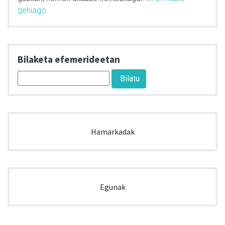
gehiago
Bilaketa efemerideetan
Hamarkadak
Egunak