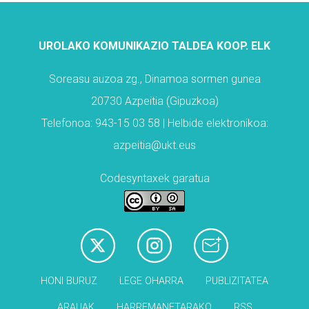
UROLAKO KOMUNIKAZIO TALDEA KOOP. ELK
Soreasu auzoa zg., Dinamoa sormen gunea
20730 Azpeitia (Gipuzkoa)
Telefonoa: 943-15 03 58 | Helbide elektronikoa:
azpeitia@ukt.eus
Codesyntaxek garatua
HONI BURUZ
LEGE OHARRA
PUBLIZITATEA
ARAUAK
HARREMANETARAKO
RSS