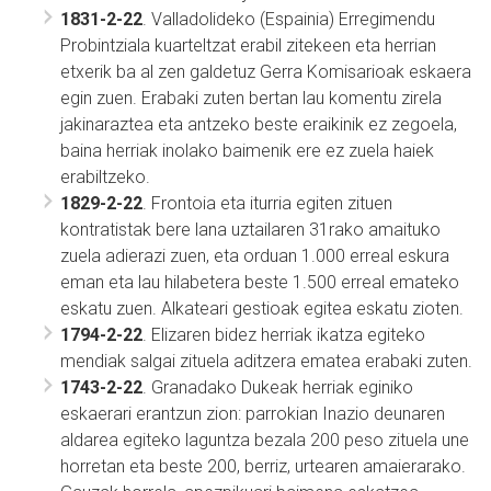
1831-2-22
. Valladolideko (Espainia) Erregimendu
Probintziala kuarteltzat erabil zitekeen eta herrian
etxerik ba al zen galdetuz Gerra Komisarioak eskaera
egin zuen. Erabaki zuten bertan lau komentu zirela
jakinaraztea eta antzeko beste eraikinik ez zegoela,
baina herriak inolako baimenik ere ez zuela haiek
erabiltzeko.
1829-2-22
. Frontoia eta iturria egiten zituen
kontratistak bere lana uztailaren 31rako amaituko
zuela adierazi zuen, eta orduan 1.000 erreal eskura
eman eta lau hilabetera beste 1.500 erreal emateko
eskatu zuen. Alkateari gestioak egitea eskatu zioten.
1794-2-22
. Elizaren bidez herriak ikatza egiteko
mendiak salgai zituela aditzera ematea erabaki zuten.
1743-2-22
. Granadako Dukeak herriak eginiko
eskaerari erantzun zion: parrokian Inazio deunaren
aldarea egiteko laguntza bezala 200 peso zituela une
horretan eta beste 200, berriz, urtearen amaierarako.