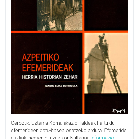
Geroztik, Uztarria Komunikazio Taldeak hartu du
efemerideen datu-basea osatzeko ardura. Efemeride
guztiak, hemen dituzue kontsultagai.
Informazio