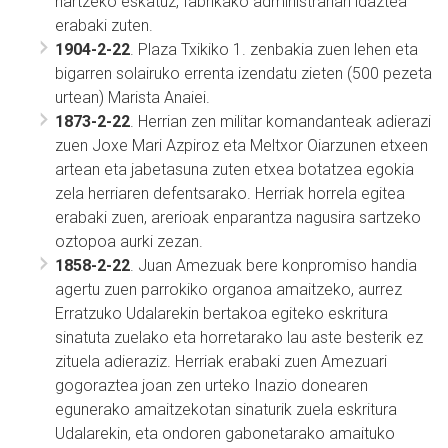
hartzeko eskatuz, fabrikako administrariari idaztea
erabaki zuten.
1904-2-22
. Plaza Txikiko 1. zenbakia zuen lehen eta
bigarren solairuko errenta izendatu zieten (500 pezeta
urtean) Marista Anaiei.
1873-2-22
. Herrian zen militar komandanteak adierazi
zuen Joxe Mari Azpiroz eta Meltxor Oiarzunen etxeen
artean eta jabetasuna zuten etxea botatzea egokia
zela herriaren defentsarako. Herriak horrela egitea
erabaki zuen, arerioak enparantza nagusira sartzeko
oztopoa aurki zezan.
1858-2-22
. Juan Amezuak bere konpromiso handia
agertu zuen parrokiko organoa amaitzeko, aurrez
Erratzuko Udalarekin bertakoa egiteko eskritura
sinatuta zuelako eta horretarako lau aste besterik ez
zituela adieraziz. Herriak erabaki zuen Amezuari
gogoraztea joan zen urteko Inazio donearen
egunerako amaitzekotan sinaturik zuela eskritura
Udalarekin, eta ondoren gabonetarako amaituko