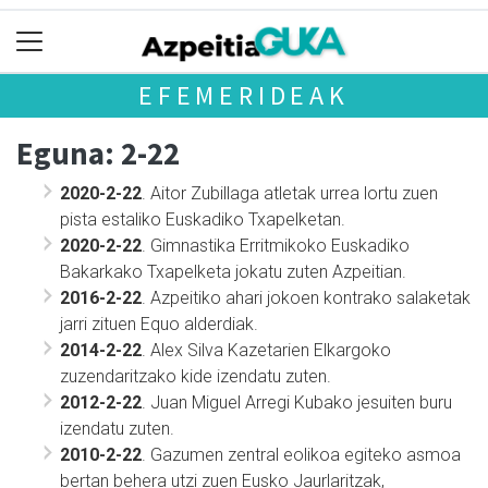
EFEMERIDEAK
Eguna: 2-22
2020-2-22
. Aitor Zubillaga atletak urrea lortu zuen
pista estaliko Euskadiko Txapelketan.
2020-2-22
. Gimnastika Erritmikoko Euskadiko
Bakarkako Txapelketa jokatu zuten Azpeitian.
2016-2-22
. Azpeitiko ahari jokoen kontrako salaketak
jarri zituen Equo alderdiak.
2014-2-22
. Alex Silva Kazetarien Elkargoko
zuzendaritzako kide izendatu zuten.
2012-2-22
. Juan Miguel Arregi Kubako jesuiten buru
izendatu zuten.
2010-2-22
. Gazumen zentral eolikoa egiteko asmoa
bertan behera utzi zuen Eusko Jaurlaritzak,