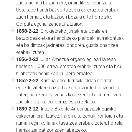
zuela agindu bazuen ere, oraindik ezinean zela.
Ustekabe handi bat sortu zuela adieraztea erabaki
zuen herriak, eta luzapen bezala urte horretako
Gorputz eguna izendatu zitzaion.
1858-2-22
. Errukietxeko juntak eta Udalaren
batzordeak etxea handitzeko planoak, aurrekontuak
eta baldintzak jakinarazi ondoren, guztia onartzea
erabaki zuten.
1856-2-22
. Juan Amezua organo egileari lanean
hastean 1.000 erreal ematea erabaki zuten eta hiru
hilabetetik behin kopuru bera ematea.
1852-2-22
. Kristina edo Iturritxiki aldea nolatan
egokitu zitekeen aztertzeko batzorde bat izendatu
zuten, han zegoen zuhaiztiak ezer gutxi aurreratzen
zuelako eta kalea, berriz, estua zelako.
1839-2-22
. Inazio Bixente Arregi apaizak eginiko
eskaerari erantzunez, haren aita zenak frontoian eta
iturrian eginiko lanak tasatzea erabaki zuten, horrela
herriak zenbat zor zuen jabetzeko.