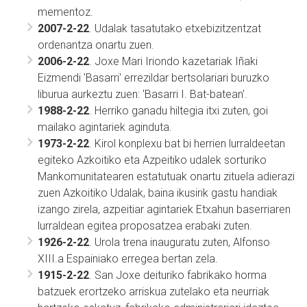
mementoz.
2007-2-22
. Udalak tasatutako etxebizitzentzat
ordenantza onartu zuen.
2006-2-22
. Joxe Mari Iriondo kazetariak Iñaki
Eizmendi 'Basarri' errezildar bertsolariari buruzko
liburua aurkeztu zuen: 'Basarri I. Bat-batean'.
1988-2-22
. Herriko ganadu hiltegia itxi zuten, goi
mailako agintariek aginduta.
1973-2-22
. Kirol konplexu bat bi herrien lurraldeetan
egiteko Azkoitiko eta Azpeitiko udalek sorturiko
Mankomunitatearen estatutuak onartu zituela adierazi
zuen Azkoitiko Udalak, baina ikusirik gastu handiak
izango zirela, azpeitiar agintariek Etxahun baserriaren
lurraldean egitea proposatzea erabaki zuten.
1926-2-22
. Urola trena inauguratu zuten, Alfonso
XIII.a Espainiako erregea bertan zela.
1915-2-22
. San Joxe deituriko fabrikako horma
batzuek erortzeko arriskua zutelako eta neurriak