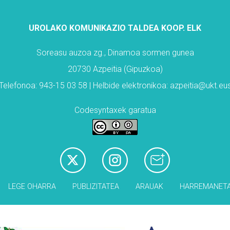
UROLAKO KOMUNIKAZIO TALDEA KOOP. ELK
Soreasu auzoa zg., Dinamoa sormen gunea
20730 Azpeitia (Gipuzkoa)
Telefonoa: 943-15 03 58 | Helbide elektronikoa: azpeitia@ukt.eu
Codesyntaxek garatua
LEGE OHARRA
PUBLIZITATEA
ARAUAK
HARREMANET
Babesleak