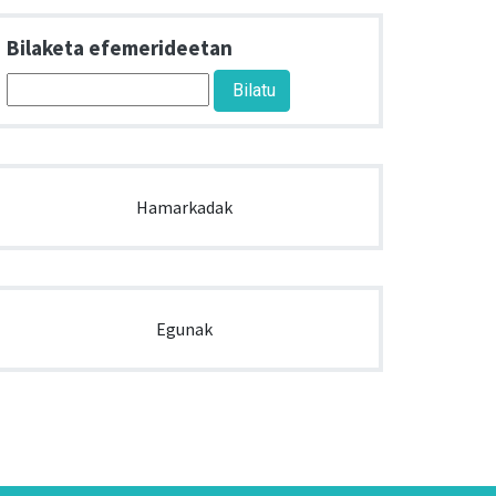
Bilaketa efemerideetan
Hamarkadak
Egunak