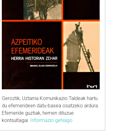
Geroztik, Uztarria Komunikazio Taldeak hartu
du efemerideen datu-basea osatzeko ardura.
Efemeride guztiak, hemen dituzue
kontsultagai.
Informazio gehiago