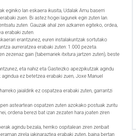
eak eginiko lan eskaera ikusita, Udalak Amu baserri
erabaki zuen. Bi astez hogei lagunek egin zuten lan.
entsatu zuten. Gauzak ahal zen azkarren egiteko, ordea,
ea erabaki zuten.
skaerari erantzunez, euren instalakuntzak sortutako
guntza aurreratzea erabaki zuten: 1.000 pezeta.
en zezenaz gain (tabernariek itxitura jartzen zuten), beste
rantzunez, eta nahiz eta Gasteizko apezpikutzak agindu
k agindua ez betetzea erabaki zuen, Joxe Manuel
harreko jaialdirik ez ospatzea erabaki zuten, garrantzi
apen asteartean ospatzen zuten azokako postuak zuritu
nei, ordena berezi bat izan zezaten hara joaten ziren
erak agindu bezala, herriko ospitalean ziren zenbait
a eraman zirela jakinaraztea erabaki zuten, baina bertan