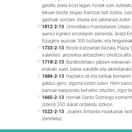
gelditu zirela bost lagun, horiek ezin zutela
lekuan beste zirujau frantziar bat zutela, osp
gastuak sortzen zituela ere jakinarazi zuten.
1812-2-13
. Urrestillako mandatariek Udala 
aurrez eginiko erroldaren zerrenda: Aratz-E
Eizagirre auzoak 300 biztanle; eta hiriguneak
1733-2-13
. Beste batzuetan bezala, Plaza T
valientes' antzerkia antzezteko oholtza altx
1718-2-13
. Burdinoletako jabeen eskaerari
erabaki zuen, baina sukalde eta labeetarako
1684-2-13
. Hazteko idi eta behiak herriare
galduz gero, zigorra ezarri zuten. Herri ba
barruan kanporatu beharko zituzten, zigor b
1665-2-13
. Herriak Santo Domingo komentu
zizkion 550 dukat ordaindu zizkion.
1522-2-13
. Joanes Antxieta musikariak tes
izendatuz.