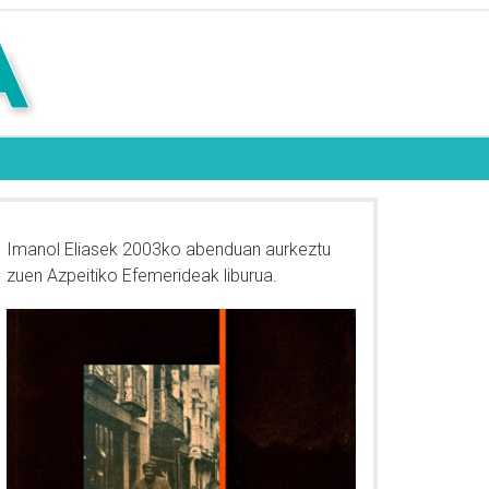
Imanol Eliasek 2003ko abenduan aurkeztu
zuen Azpeitiko Efemerideak liburua.