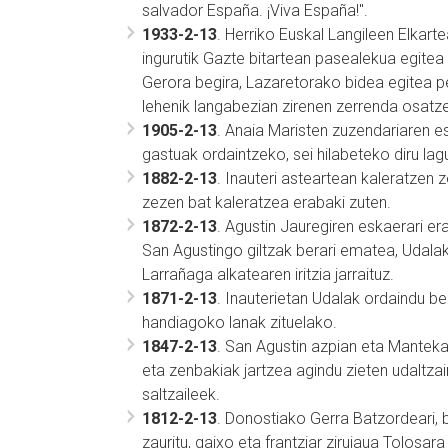
salvador España. ¡Viva España!''.
1933-2-13
. Herriko Euskal Langileen Elkart
ingurutik Gazte bitartean pasealekua egitea 
Gerora begira, Lazaretorako bidea egitea p
lehenik langabezian zirenen zerrenda osatz
1905-2-13
. Anaia Maristen zuzendariaren e
gastuak ordaintzeko, sei hilabeteko diru la
1882-2-13
. Inauteri asteartean kaleratzen z
zezen bat kaleratzea erabaki zuten.
1872-2-13
. Agustin Jauregiren eskaerari e
San Agustingo giltzak berari ematea, Udala
Larrañaga alkatearen iritzia jarraituz.
1871-2-13
. Inauterietan Udalak ordaindu be
handiagoko lanak zituelako.
1847-2-13
. San Agustin azpian eta Mantek
eta zenbakiak jartzea agindu zieten udaltzai
saltzaileek.
1812-2-13
. Donostiako Gerra Batzordeari, b
zauritu, gaixo eta frantziar zirujaua Tolosar