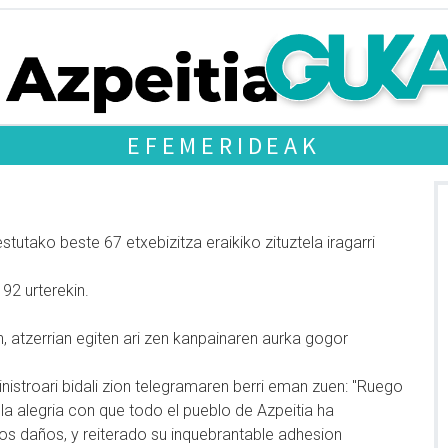
EFEMERIDEAK
tutako beste 67 etxebizitza eraikiko zituztela iragarri
 92 urterekin.
, atzerrian egiten ari zen kanpainaren aurka gogor
nistroari bidali zion telegramaren berri eman zuen: "Ruego
la alegria con que todo el pueblo de Azpeitia ha
mos daños, y reiterado su inquebrantable adhesion