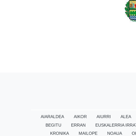
AIARALDEA
AIKOR
AIURRI
ALEA
BEGITU
ERRAN
EUSKALERRIA IRRA
KRONIKA
MAILOPE
NOAUA
O