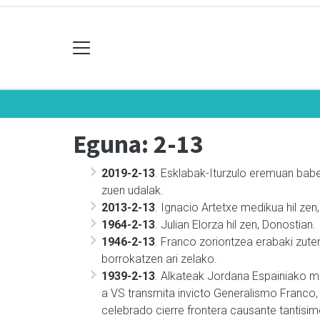
Eguna: 2-13
2019-2-13
. Esklabak-Iturzulo eremuan babes
zuen udalak.
2013-2-13
. Ignacio Artetxe medikua hil zen,
1964-2-13
. Julian Elorza hil zen, Donostian.
1946-2-13
. Franco zoriontzea erabaki zuten
borrokatzen ari zelako.
1939-2-13
. Alkateak Jordana Espainiako mi
a VS transmita invicto Generalismo Franco, 
celebrado cierre frontera causante tantisi