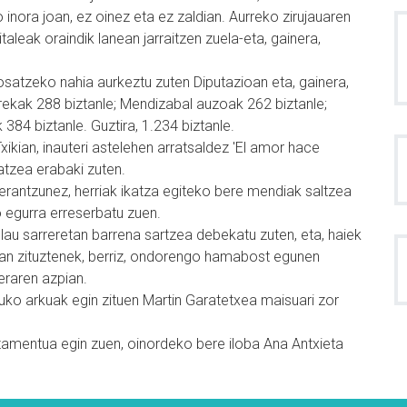
ko inora joan, ez oinez eta ez zaldian. Aurreko zirujauaren
italeak oraindik lanean jarraitzen zuela-eta, gainera,
osatzeko nahia aurkeztu zuten Diputazioan eta, gainera,
rrekak 288 biztanle; Mendizabal auzoak 262 biztanle;
 384 biztanle. Guztira, 1.234 biztanle.
xikian, inauteri astelehen arratsaldez 'El amor hace
atzea erabaki zuten.
 erantzunez, herriak ikatza egiteko bere mendiak saltzea
 egurra erreserbatu zuen.
n lau sarreretan barrena sartzea debekatu zuten, eta, haiek
rruan zituztenek, berriz, ondorengo hamabost egunen
eraren azpian.
ko arkuak egin zituen Martin Garatetxea maisuari zor
tamentua egin zuen, oinordeko bere iloba Ana Antxieta