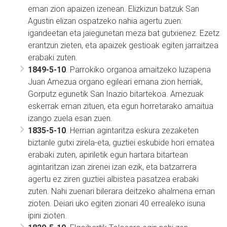
eman zion apaizen izenean. Elizkizun batzuk San
Agustin elizan ospatzeko nahia agertu zuen:
igandeetan eta jaiegunetan meza bat gutxienez. Ezetz
erantzun zieten, eta apaizek gestioak egiten jarraitzea
erabaki zuten.
1849-5-10
. Parrokiko organoa amaitzeko luzapena
Juan Amezua organo egileari emana zion herriak,
Gorputz egunetik San Inazio bitartekoa. Amezuak
eskerrak eman zituen, eta egun horretarako amaitua
izango zuela esan zuen.
1835-5-10
. Herrian agintaritza eskura zezaketen
biztanle gutxi zirela-eta, guztiei eskubide hori ematea
erabaki zuten, apiriletik egun hartara bitartean
agintaritzan izan zirenei izan ezik, eta batzarrera
agertu ez ziren guztiei albistea pasatzea erabaki
zuten. Nahi zuenari bilerara deitzeko ahalmena eman
zioten. Deiari uko egiten zionari 40 errealeko isuna
ipini zioten.