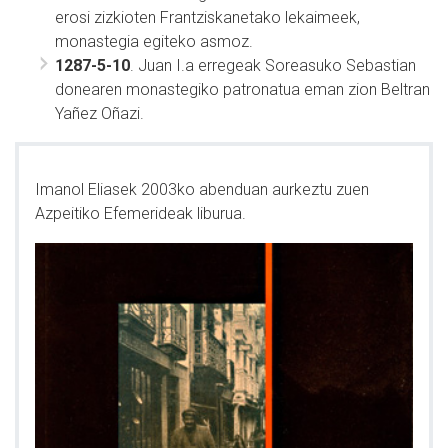
erosi zizkioten Frantziskanetako lekaimeek,
monastegia egiteko asmoz.
1287-5-10
. Juan I.a erregeak Soreasuko Sebastian
donearen monastegiko patronatua eman zion Beltran
Yañez Oñazi.
Imanol Eliasek 2003ko abenduan aurkeztu zuen
Azpeitiko Efemerideak liburua.