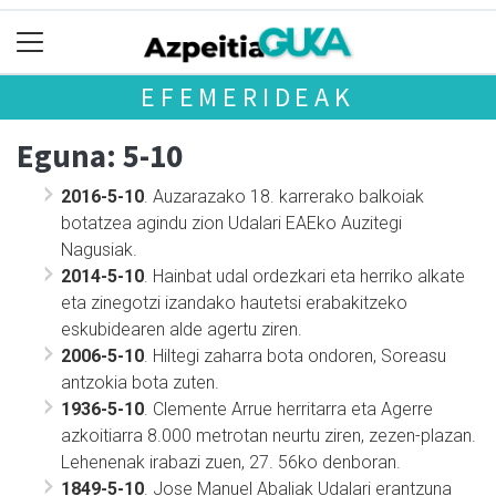
EFEMERIDEAK
Eguna: 5-10
2016-5-10
. Auzarazako 18. karrerako balkoiak
botatzea agindu zion Udalari EAEko Auzitegi
Nagusiak.
2014-5-10
. Hainbat udal ordezkari eta herriko alkate
eta zinegotzi izandako hautetsi erabakitzeko
eskubidearen alde agertu ziren.
2006-5-10
. Hiltegi zaharra bota ondoren, Soreasu
antzokia bota zuten.
1936-5-10
. Clemente Arrue herritarra eta Agerre
azkoitiarra 8.000 metrotan neurtu ziren, zezen-plazan.
Lehenenak irabazi zuen, 27. 56ko denboran.
1849-5-10
. Jose Manuel Abaliak Udalari erantzuna