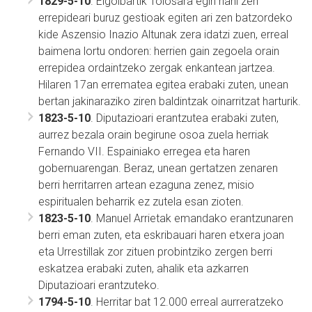
1829-5-10
. Elgoibartik Tolosara egin nahi zen
errepideari buruz gestioak egiten ari zen batzordeko
kide Aszensio Inazio Altunak zera idatzi zuen, erreal
baimena lortu ondoren: herrien gain zegoela orain
errepidea ordaintzeko zergak enkantean jartzea.
Hilaren 17an errematea egitea erabaki zuten, unean
bertan jakinaraziko ziren baldintzak oinarritzat harturik.
1823-5-10
. Diputazioari erantzutea erabaki zuten,
aurrez bezala orain begirune osoa zuela herriak
Fernando VII. Espainiako erregea eta haren
gobernuarengan. Beraz, unean gertatzen zenaren
berri herritarren artean ezaguna zenez, misio
espiritualen beharrik ez zutela esan zioten.
1823-5-10
. Manuel Arrietak emandako erantzunaren
berri eman zuten, eta eskribauari haren etxera joan
eta Urrestillak zor zituen probintziko zergen berri
eskatzea erabaki zuten, ahalik eta azkarren
Diputazioari erantzuteko.
1794-5-10
. Herritar bat 12.000 erreal aurreratzeko