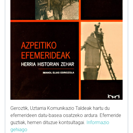
Geroztik, Uztarria Komunikazio Taldeak hartu du
efemerideen datu-basea osatzeko ardura. Efemeride
guztiak, hemen dituzue kontsultagai.
Informazio
gehiago