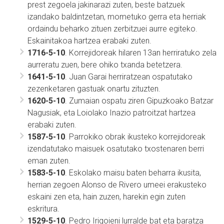
prest zegoela jakinarazi zuten, beste batzuek
izandako baldintzetan, mometuko gerra eta herriak
ordaindu beharko zituen zerbitzuei aurre egiteko.
Eskainitakoa hartzea erabaki zuten.
1716-5-10
. Korrejidoreak hilaren 13an herriratuko zela
aurreratu zuen, bere ohiko txanda betetzera.
1641-5-10
. Juan Garai herriratzean ospatutako
zezenketaren gastuak onartu zituzten.
1620-5-10
. Zumaian ospatu ziren Gipuzkoako Batzar
Nagusiak, eta Loiolako Inazio patroitzat hartzea
erabaki zuten.
1587-5-10
. Parrokiko obrak ikusteko korrejidoreak
izendatutako maisuek osatutako txostenaren berri
eman zuten.
1583-5-10
. Eskolako maisu baten beharra ikusita,
herrian zegoen Alonso de Rivero umeei erakusteko
eskaini zen eta, hain zuzen, harekin egin zuten
eskritura.
1529-5-10
. Pedro Irigoieni lurralde bat eta baratza