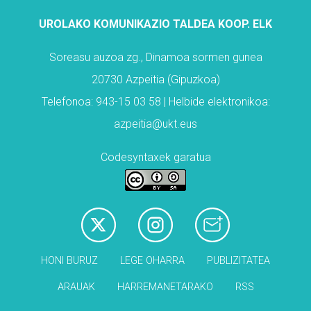
UROLAKO KOMUNIKAZIO TALDEA KOOP. ELK
Soreasu auzoa zg., Dinamoa sormen gunea
20730 Azpeitia (Gipuzkoa)
Telefonoa: 943-15 03 58 | Helbide elektronikoa:
azpeitia@ukt.eus
Codesyntaxek garatua
HONI BURUZ
LEGE OHARRA
PUBLIZITATEA
ARAUAK
HARREMANETARAKO
RSS