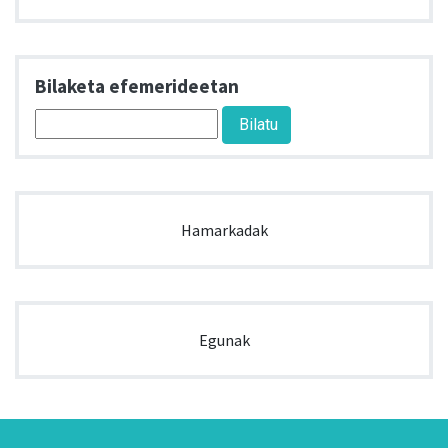
Bilaketa efemerideetan
Hamarkadak
Egunak