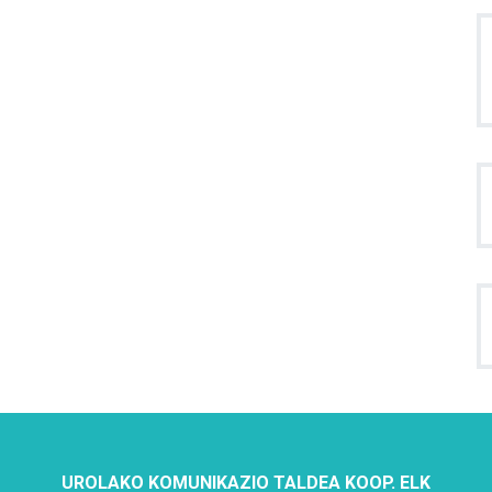
UROLAKO KOMUNIKAZIO TALDEA KOOP. ELK