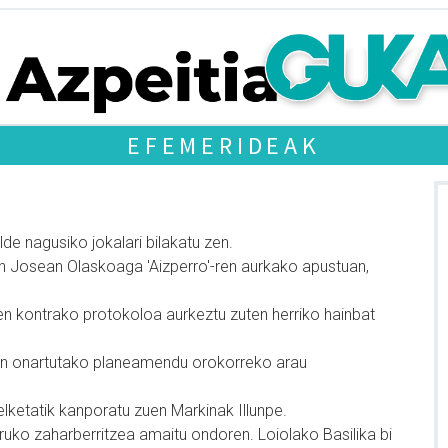
EFEMERIDEAK
alde nagusiko jokalari bilakatu zen.
n Josean Olaskoaga 'Aizperro'-ren aurkako apustuan,
 kontrako protokoloa aurkeztu zuten herriko hainbat
an onartutako planeamendu orokorreko arau
elketatik kanporatu zuen Markinak Illunpe.
arruko zaharberritzea amaitu ondoren. Loiolako Basilika bi