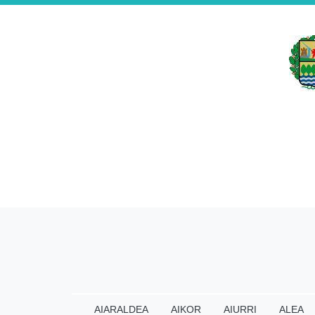
AIARALDEA
AIKOR
AIURRI
ALEA