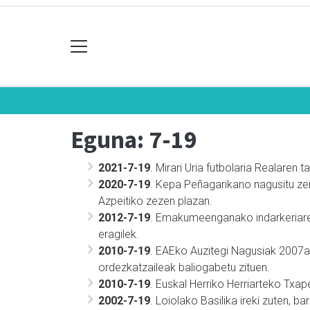
Eguna: 7-19
2021-7-19
. Mirari Uria futbolaria Realaren t
2020-7-19
. Kepa Peñagarikano nagusitu ze
Azpeitiko zezen plazan.
2012-7-19
. Emakumeenganako indarkeriaren
eragilek.
2010-7-19
. EAEko Auzitegi Nagusiak 2007
ordezkatzaileak baliogabetu zituen.
2010-7-19
. Euskal Herriko Herriarteko Txap
2002-7-19
. Loiolako Basilika ireki zuten, b