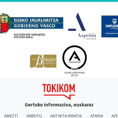
Babesleak
Gertuko informazioa, euskaraz
AMEZTI
ANBOTO
ANTXETA IRRATIA
ATARIA
AZP