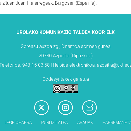
tu zituen Juan II.a erregeak, Burgosen (Espainia).
UROLAKO KOMUNIKAZIO TALDEA KOOP. ELK
Soreasu auzoa zg., Dinamoa sormen gunea
20730 Azpeitia (Gipuzkoa)
Telefonoa: 943-15 03 58 | Helbide elektronikoa: azpeitia@ukt.eu
Codesyntaxek garatua
LEGE OHARRA
PUBLIZITATEA
ARAUAK
HARREMANET