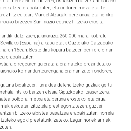
erritar bereziekin bildu ziren, ospakizun batzuk antolatzeko
o eskatzea erabaki zuten, eta ondoren meza eta 'Te
uruz hitz egitean, Manuel Alzagak, bere anaia eta herriko
rroako bi zezen San Inazio egunez hiltzeko erosita
 handik idatzi zuen, jakinaraziz 260.000 marai kobratu
k Sevillako (Espainia) alkabaletatik Gaztelako Gatzagako
ainaren 15ean. Beste diru kopuru batzuen berri ere eman
ea erabaki zuten.
ostiara erregearen galeratara eramateko ordaindutako
a Baionako komandantearengana eraman zuten ondoren,
 gutuna bidali zuen, lurraldea defenditzeko guztiak gertu
rehala iritsiko baitzen etsaia Gipuzkoako itsasertzera.
matea bolbora, metxa eta beruna erosteko, eta dirua
rmak eskuetan zituztela prest egon zitezen, guztiei
ntzan biltzeko albistea pasatzea erabaki zuten; horrela,
antzuteko egoki prestaturik izateko. Lagun horiek armak
zuten.