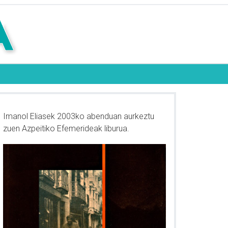
Imanol Eliasek 2003ko abenduan aurkeztu
zuen Azpeitiko Efemerideak liburua.