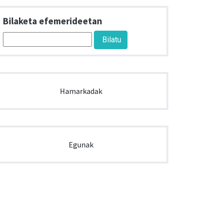
Bilaketa efemerideetan
Hamarkadak
Egunak