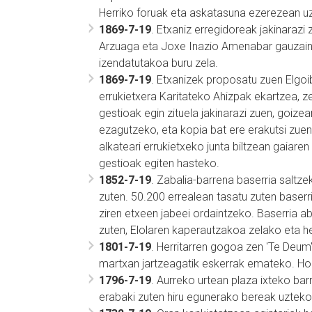
Herriko foruak eta askatasuna ezerezean u
1869-7-19
. Etxaniz erregidoreak jakinara
Arzuaga eta Joxe Inazio Amenabar gauzain la
izendatutakoa buru zela.
1869-7-19
. Etxanizek proposatu zuen Elgoi
errukietxera Karitateko Ahizpak ekartzea, z
gestioak egin zituela jakinarazi zuen, goizea
ezagutzeko, eta kopia bat ere erakutsi zu
alkateari errukietxeko junta biltzean gaiaren
gestioak egiten hasteko.
1852-7-19
. Zabalia-barrena baserria salt
zuten. 50.200 errealean tasatu zuten baserri
ziren etxeen jabeei ordaintzeko. Baserria 
zuten, Elolaren kaperautzakoa zelako eta he
1801-7-19
. Herritarren gogoa zen 'Te Deum' 
martxan jartzeagatik eskerrak emateko. Hor
1796-7-19
. Aurreko urtean plaza ixteko bar
erabaki zuten hiru egunerako bereak uztek