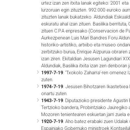
urtez izan zen itxita lanak egiteko: 2001 et
lurzoruan egin zituzten. 992.000 euroko aur
zituzten lanak bukatzeko. Aldundiak Eskual
eskuratu ahal izan zituen. Basilika berritut
zituen C.P.A enpresako (Conservacion de Pa
Aurkezpenean Luis Mari Bandres Foru Aldund
historiko-artistiko, artxibo eta museo ondar
zerbitzuko burua, Enrique Aizpurua obraren
izan ziren. Ekitaldian Jesusen Lagundiari X
Aldundiak, Basilika itxita izan zen denboran
1997-7-19
. 'Txokolo Zaharra'-ren omenez Iz
zuten.
1974-7-19
. Jesusen Bihotzaren Ikastetxea
onartu zuten.
1943-7-19
. Diputazioko presidente Agustin 
Tertzioko bandera, Probintziako Jauregiko 
Mozoren tenientearen eskuetan jarri zuela es
1920-7-19
. Aho batez erabaki zuen Udalak
Espainiako Gobernuko ministroek Kontseiluk