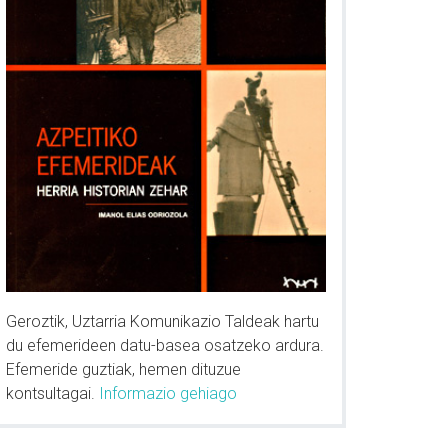
Geroztik, Uztarria Komunikazio Taldeak hartu
du efemerideen datu-basea osatzeko ardura.
Efemeride guztiak, hemen dituzue
kontsultagai.
Informazio gehiago