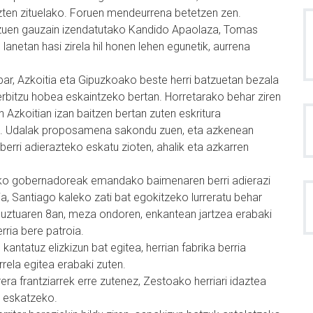
zten zituelako. Foruen mendeurrena betetzen zen.
zi zuen gauzain izendatutako Kandido Apaolaza, Tomas
netan hasi zirela hil honen lehen egunetik, aurrena
bar, Azkoitia eta Gipuzkoako beste herri batzuetan bezala
erbitzu hobea eskaintzeko bertan. Horretarako behar ziren
n Azkoitian izan baitzen bertan zuten eskritura
en. Udalak proposamena sakondu zuen, eta azkenean
 berri adierazteko eskatu zioten, ahalik eta azkarren
zeko gobernadoreak emandako baimenaren berri adierazi
a, Santiago kaleko zati bat egokitzeko lurreratu behar
abuztuaren 8an, meza ondoren, enkantean jartzea erabaki
rria bere patroia.
kantatuz elizkizun bat egitea, herrian fabrika berria
rela egitea erabaki zuten.
rera frantziarrek erre zutenez, Zestoako herriari idaztea
o eskatzeko.