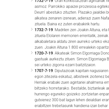
1732-7-19
. Oran konkistatzean agintariak h
asmoz. Parrokiko apaizei prozesioa egitek
Deum' abestuko zituzten. Plazako jaialdiei b
alkatea zenaren izenean, adierazi zuen Nafa
zituela. Baina ez zuten erabakirik hartu.
1732-7-19
. Madrilen zen Joakin Altuna, eta
zituela Elolaren memorien errentatik, zeina
alkabaletara aldatu ziren aurreko urteko ek
zuen. Joakin Altuna 1.800 errealekin oparitz
1720-7-19
. Alkateak Simon Elgorriaga Don
gastuak aurkeztu zituen. Simon Elgorriag
sei urteko zigorra ezarri baitzitzaion.
1707-7-19
. Diputazioak kapitain nagusiaren
egon zitezela eskatuz, albisteek ziotenez be
Herriak erabaki zuen agintariei ahalmena e
biltzeko horretarako. Bestalde, biztanleak a
hurrengo eguneko goizeko zortzietan enpara
gutxienez 300 bat lagun lehen deialdiari er
erabiltzen trebetasunik handiena izan behar 