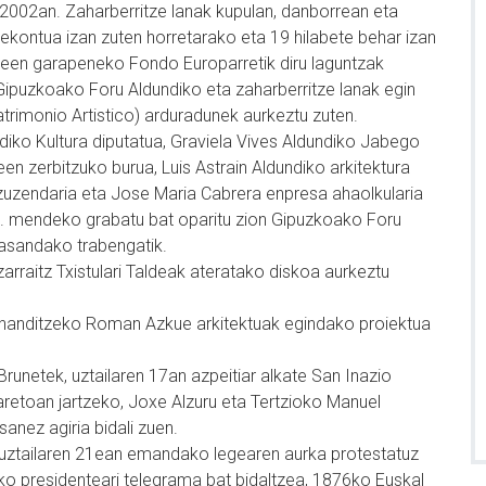
a 2002an. Zaharberritze lanak kupulan, danborrean eta
rekontua izan zuten horretarako eta 19 hilabete behar izan
deen garapeneko Fondo Europarretik diru laguntzak
a, Gipuzkoako Foru Aldundiko eta zaharberritze lanak egin
trimonio Artistico) arduradunek aurkeztu zuten.
iko Kultura diputatua, Graviela Vives Aldundiko Jabego
een zerbitzuko burua, Luis Astrain Aldundiko arkitektura
 zuzendaria eta Jose Maria Cabrera enpresa ahaolkularia
IX. mendeko grabatu bat oparitu zion Gipuzkoako Foru
 jasandako trabengatik.
arraitz Txistulari Taldeak ateratako diskoa aurkeztu
 handitzeko Roman Azkue arkitektuak egindako proiektua
Brunetek, uztailaren 17an azpeitiar alkate San Inazio
aretoan jartzeko, Joxe Alzuru eta Tertzioko Manuel
anez agiria bidali zuen.
 uztailaren 21ean emandako legearen aurka protestatuz
o presidenteari telegrama bat bidaltzea, 1876ko Euskal