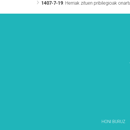
1407-7-19
. Herriak zituen pribilegioak onar
HONI BURUZ